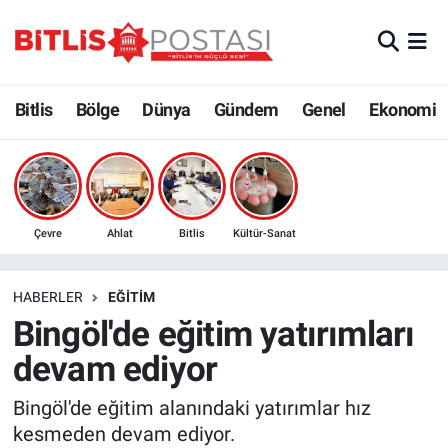
Asayiş
Nöbetçi Eczaneler
Bitlis
Bölge
Dünya
Gündem
Genel
Ekonomi
Bilim ve Teknoloji
Bitlis Hava Durumu
Bölge
Bitlis Trafik Yoğunluk Haritası
Çevre
Süper Lig Puan Durumu ve Fikstür
Çevre
Ahlat
Bitlis
Kültür-Sanat
Dünya
Tüm Manşetler
HABERLER
EĞITIM
Bingöl'de eğitim yatırımları
Eğitim
Son Dakika Haberleri
devam ediyor
Ekonomi
Haber Arşivi
Bingöl'de eğitim alanındaki yatırımlar hız
kesmeden devam ediyor.
Genel