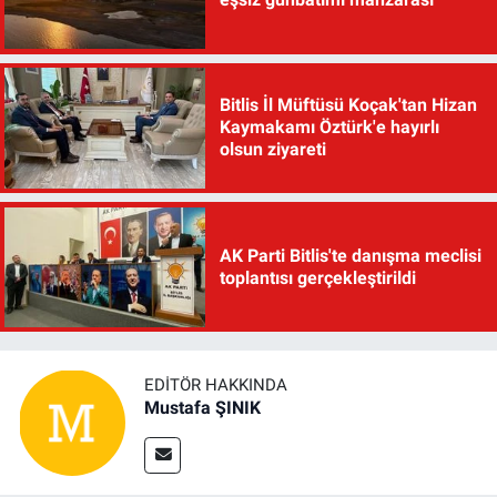
Bitlis İl Müftüsü Koçak'tan Hizan
Kaymakamı Öztürk'e hayırlı
olsun ziyareti
AK Parti Bitlis'te danışma meclisi
toplantısı gerçekleştirildi
EDITÖR HAKKINDA
Mustafa ŞINIK