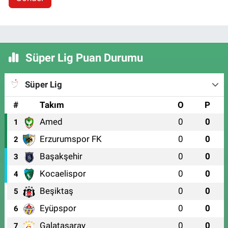
Süper Lig Puan Durumu
Süper Lig
#
Takım
O
P
Amed
0
0
1
Erzurumspor FK
0
0
2
Başakşehir
0
0
3
Kocaelispor
0
0
4
Beşiktaş
0
0
5
Eyüpspor
0
0
6
Galatasaray
0
0
7