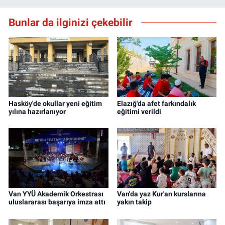
Bunlar da ilginizi çekebilir
Hasköy'de okullar yeni eğitim
Elazığ'da afet farkındalık
yılına hazırlanıyor
eğitimi verildi
Van YYÜ Akademik Orkestrası
Van'da yaz Kur'an kurslarına
uluslararası başarıya imza attı
yakın takip