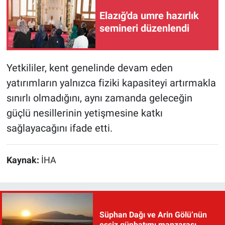
Elazığ'da umre hazırlık
semineri düzenlendi
Yetkililer, kent genelinde devam eden
yatırımların yalnızca fiziki kapasiteyi artırmakla
sınırlı olmadığını, aynı zamanda geleceğin
güçlü nesillerinin yetişmesine katkı
sağlayacağını ifade etti.
Kaynak:
İHA
Süphan Dağı ve Arin Gölü’nün
eşsiz günbatımı manzarası