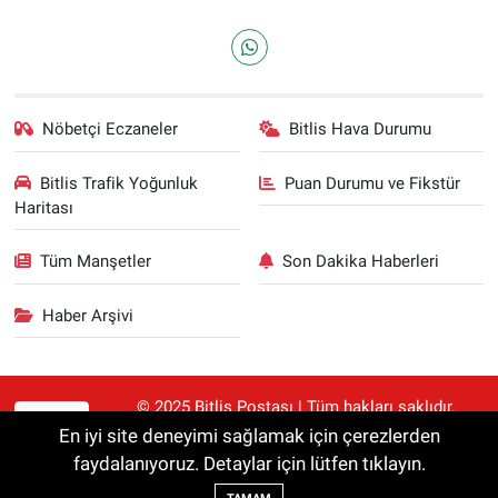
Nöbetçi Eczaneler
Bitlis Hava Durumu
Bitlis Trafik Yoğunluk
Puan Durumu ve Fikstür
Haritası
Tüm Manşetler
Son Dakika Haberleri
Haber Arşivi
© 2025 Bitlis Postası | Tüm hakları saklıdır.
RSS
Haberler kaynak gösterilmeden alıntılanamaz.
En iyi site deneyimi sağlamak için çerezlerden
faydalanıyoruz. Detaylar için lütfen tıklayın.
Haber Yazılımı:
TE Bilişim