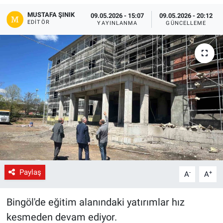
MUSTAFA ŞINIK
09.05.2026 - 15:07
09.05.2026 - 20:12
Gündem
EDITÖR
YAYINLANMA
GÜNCELLEME
Kültür-Sanat
Magazin
Politika
Resmi İlanlar
Sağlık
Siyaset
Paylaş
-
+
A
A
Spor
Bingöl'de eğitim alanındaki yatırımlar hız
kesmeden devam ediyor.
Yerel