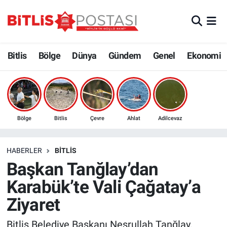
Asayiş
Nöbetçi Eczaneler
Bitlis
Bölge
Dünya
Gündem
Genel
Ekonomi
Bilim ve Teknoloji
Bitlis Hava Durumu
Bölge
Bitlis Trafik Yoğunluk Haritası
Çevre
Süper Lig Puan Durumu ve Fikstür
Bölge
Bitlis
Çevre
Ahlat
Adilcevaz
Dünya
Tüm Manşetler
HABERLER
BITLIS
Başkan Tanğlay’dan
Eğitim
Son Dakika Haberleri
Karabük’te Vali Çağatay’a
Ekonomi
Haber Arşivi
Ziyaret
Genel
Bitlis Belediye Başkanı Nesrullah Tanğlay,