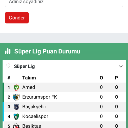
Gönder
Süper Lig Puan Durumu
Süper Lig
#
Takım
O
P
Amed
0
0
1
Erzurumspor FK
0
0
2
Başakşehir
0
0
3
Kocaelispor
0
0
4
Beşiktaş
0
0
5