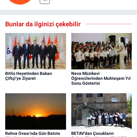
Bunlar da ilginizi çekebilir
Bitlis Heyetinden Bakan
Neva Müzikevi
Çiftçi’ye Ziyaret
Öğrencilerinden Muhteşem Yıl
Sonu Gösterisi
Rahva Ovası’nda Gün Batımı
BETAV’dan Çocukların