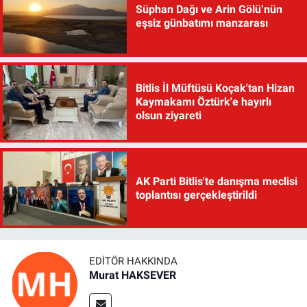
Süphan Dağı ve Arin Gölü’nün
eşsiz günbatımı manzarası
Bitlis İl Müftüsü Koçak'tan Hizan
Kaymakamı Öztürk'e hayırlı
olsun ziyareti
AK Parti Bitlis'te danışma meclisi
toplantısı gerçekleştirildi
EDITÖR HAKKINDA
Murat HAKSEVER