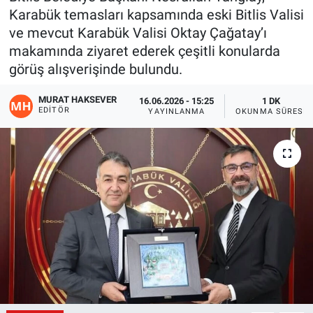
Karabük temasları kapsamında eski Bitlis Valisi
Gündem
ve mevcut Karabük Valisi Oktay Çağatay’ı
makamında ziyaret ederek çeşitli konularda
Kültür-Sanat
görüş alışverişinde bulundu.
Magazin
MURAT HAKSEVER
16.06.2026 - 15:25
1 DK
EDITÖR
YAYINLANMA
OKUNMA SÜRESI
Politika
Resmi İlanlar
Sağlık
Siyaset
Spor
Yerel