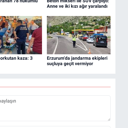
 aranan 78 hükümlü
Beton mikseri ile SUV çarpıştı:
Anne ve iki kızı ağır yaralandı
korkutan kaza: 3
Erzurum'da jandarma ekipleri
suçluya geçit vermiyor