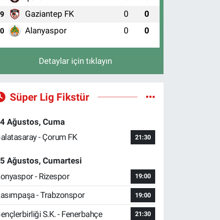
Gaziantep FK
0
0
9
Alanyaspor
0
0
10
Detaylar için tıklayın
Süper Lig Fikstür
4 Ağustos, Cuma
alatasaray - Çorum FK
21:30
5 Ağustos, Cumartesi
onyaspor - Rizespor
19:00
asımpaşa - Trabzonspor
19:00
ençlerbirliği S.K. - Fenerbahçe
21:30