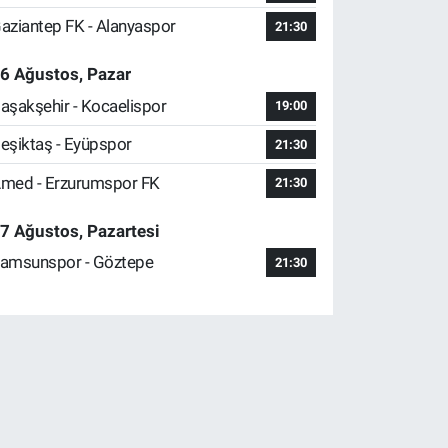
aziantep FK - Alanyaspor
21:30
6 Ağustos, Pazar
aşakşehir - Kocaelispor
19:00
eşiktaş - Eyüpspor
21:30
med - Erzurumspor FK
21:30
7 Ağustos, Pazartesi
amsunspor - Göztepe
21:30