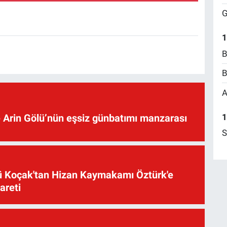
G
1
B
B
A
 Arin Gölü’nün eşsiz günbatımı manzarası
1
S
üsü Koçak'tan Hizan Kaymakamı Öztürk'e
yareti