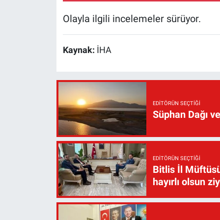
Olayla ilgili incelemeler sürüyor.
Kaynak:
İHA
EDITÖRÜN SEÇTIĞI
Süphan Dağı ve
EDITÖRÜN SEÇTIĞI
Bitlis İl Müft
hayırlı olsun zi