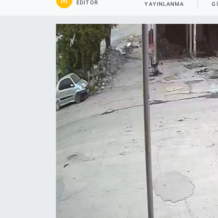
EDITÖR
YAYINLANMA
G
Gündem
Kültür-Sanat
Magazin
Politika
Resmi İlanlar
Sağlık
Siyaset
Spor
Yerel