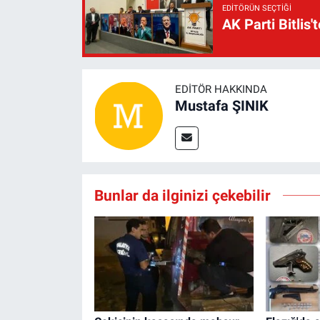
EDITÖRÜN SEÇTIĞI
AK Parti Bitlis'
EDITÖR HAKKINDA
Mustafa ŞINIK
Bunlar da ilginizi çekebilir