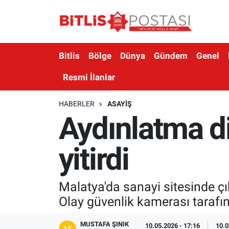
Asayiş
Nöbetçi Eczaneler
Bitlis
Bölge
Dünya
Gündem
Genel
Bilim ve Teknoloji
Bitlis Hava Durumu
Resmi İlanlar
Bölge
Bitlis Trafik Yoğunluk Haritası
HABERLER
ASAYIŞ
Aydınlatma d
Çevre
Süper Lig Puan Durumu ve Fikstür
Dünya
Tüm Manşetler
yitirdi
Eğitim
Son Dakika Haberleri
Malatya'da sanayi sitesinde çı
Ekonomi
Haber Arşivi
Olay güvenlik kamerası tarafı
Genel
MUSTAFA ŞINIK
10.05.2026 - 17:16
10.0