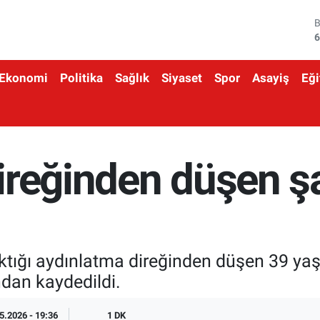
6
4
Ekonomi
Politika
Sağlık
Siyaset
Spor
Asayiş
Eği
5
6
6
ireğinden düşen ş
1
ktığı aydınlatma direğinden düşen 39 yaşı
ndan kaydedildi.
5.2026 - 19:36
1 DK