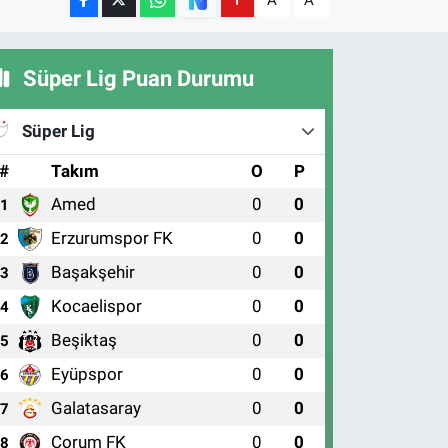
A
A
Süper Lig Puan Durumu
Süper Lig
#
Takım
O
P
Amed
0
0
1
Erzurumspor FK
0
0
2
Başakşehir
0
0
3
Kocaelispor
0
0
4
Beşiktaş
0
0
5
Eyüpspor
0
0
6
Galatasaray
0
0
7
Çorum FK
0
0
8