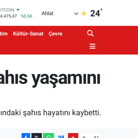
BITCOIN
°
24
Ahlat
4.475,47
%0.66
DOLAR
7,5971
%0.05
EURO
tim
Kültür-Sanat
Çevre
5,1336
%0.18
STERLİN
4,2534
%0.22
GRAM ALTIN
527.85
%0.54
ahıs yaşamını
BİST100
3.703
%0
ndaki şahıs hayatını kaybetti.
-
+