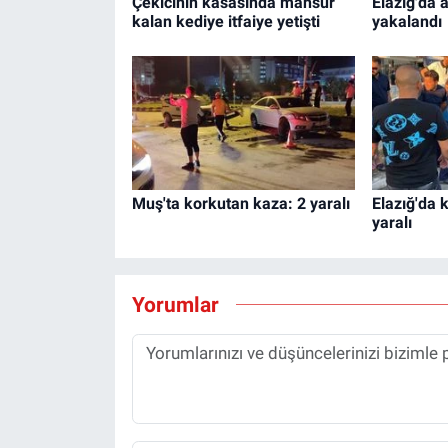
Çekicinin kasasında mahsur
Elazığ'da
kalan kediye itfaiye yetişti
yakalandı
Muş'ta korkutan kaza: 2 yaralı
Elazığ'da 
yaralı
Yorumlar