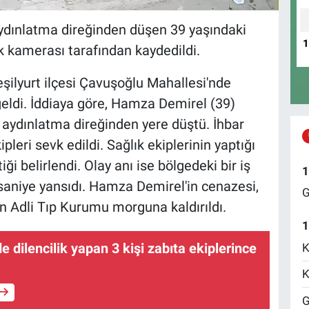
 aydınlatma direğinden düşen 39 yaşındaki
ik kamerası tarafından kaydedildi.
eşilyurt ilçesi Çavuşoğlu Mahallesi'nde
eldi. İddiaya göre, Hamza Demirel (39)
 aydınlatma direğinden yere düştü. İhbar
ipleri sevk edildi. Sağlık ekiplerinin yaptığı
ği belirlendi. Olay anı ise bölgedeki bir iş
1
saniye yansıdı. Hamza Demirel'in cenazesi,
G
n Adli Tıp Kurumu morguna kaldırıldı.
1
 dilencilik yapan 3 kişi zabıta ekiplerince
K
K
G