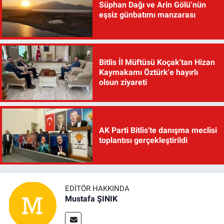
Süphan Dağı ve Arin Gölü’nün
eşsiz günbatımı manzarası
Bitlis İl Müftüsü Koçak'tan Hizan
Kaymakamı Öztürk'e hayırlı
olsun ziyareti
AK Parti Bitlis'te danışma meclisi
toplantısı gerçekleştirildi
EDITÖR HAKKINDA
Mustafa ŞINIK