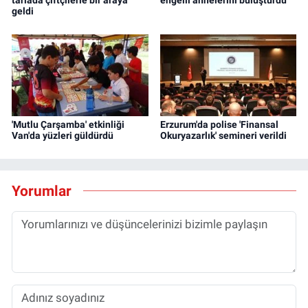
tarlada çiftçilerle bir araya
engelli annelerini buluşturdu
geldi
'Mutlu Çarşamba' etkinliği
Erzurum'da polise 'Finansal
Van'da yüzleri güldürdü
Okuryazarlık' semineri verildi
Yorumlar