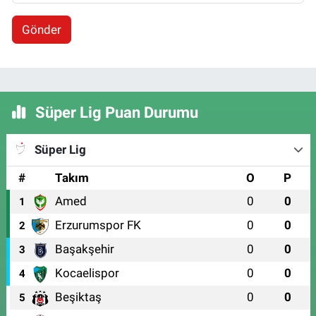
Gönder
Süper Lig Puan Durumu
Süper Lig
#
Takım
O
P
Amed
0
0
1
Erzurumspor FK
0
0
2
Başakşehir
0
0
3
Kocaelispor
0
0
4
Beşiktaş
0
0
5