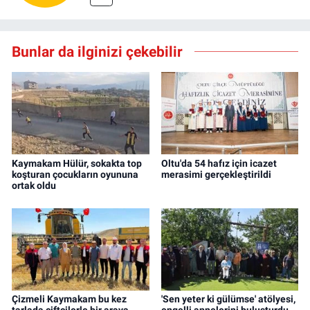
Bunlar da ilginizi çekebilir
Kaymakam Hülür, sokakta top
Oltu'da 54 hafız için icazet
koşturan çocukların oyununa
merasimi gerçekleştirildi
ortak oldu
Çizmeli Kaymakam bu kez
'Sen yeter ki gülümse' atölyesi,