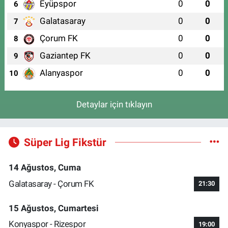
Eyüpspor
0
0
6
Galatasaray
0
0
7
Çorum FK
0
0
8
Gaziantep FK
0
0
9
Alanyaspor
0
0
10
Detaylar için tıklayın
Süper Lig Fikstür
14 Ağustos, Cuma
Galatasaray - Çorum FK
21:30
15 Ağustos, Cumartesi
Konyaspor - Rizespor
19:00