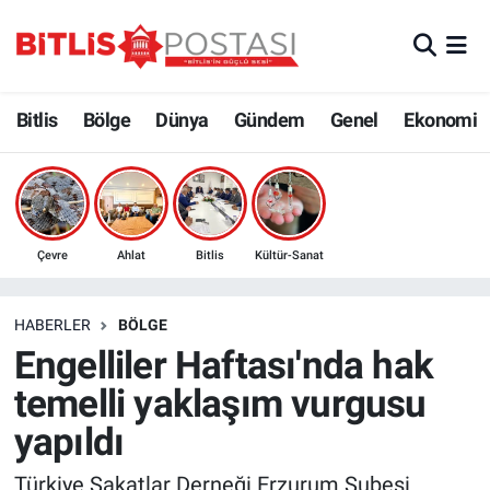
Asayiş
Nöbetçi Eczaneler
Bitlis
Bölge
Dünya
Gündem
Genel
Ekonomi
Bilim ve Teknoloji
Bitlis Hava Durumu
Bölge
Bitlis Trafik Yoğunluk Haritası
Çevre
Süper Lig Puan Durumu ve Fikstür
Çevre
Ahlat
Bitlis
Kültür-Sanat
Dünya
Tüm Manşetler
HABERLER
BÖLGE
Engelliler Haftası'nda hak
Eğitim
Son Dakika Haberleri
temelli yaklaşım vurgusu
Ekonomi
Haber Arşivi
yapıldı
Genel
Türkiye Sakatlar Derneği Erzurum Şubesi