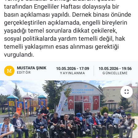
tarafından Engelliler Haftası dolayısıyla bir
Gündem
basın açıklaması yapıldı. Dernek binası önünde
gerçekleştirilen açıklamada, engelli bireylerin
Kültür-Sanat
yaşadığı temel sorunlara dikkat çekilerek,
sosyal politikalarda yardım temelli değil, hak
Magazin
temelli yaklaşımın esas alınması gerektiği
vurgulandı.
Politika
MUSTAFA ŞINIK
10.05.2026 - 17:09
10.05.2026 - 19:56
EDITÖR
Resmi İlanlar
YAYINLANMA
GÜNCELLEME
Sağlık
Siyaset
Spor
Yerel