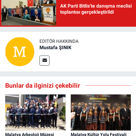
AK Parti Bitlis'te danışma meclisi
toplantısı gerçekleştirildi
EDITÖR HAKKINDA
Mustafa ŞINIK
Bunlar da ilginizi çekebilir
Malatya Arkeoloji Müzesi
Malatya Kültür Yolu Festivali