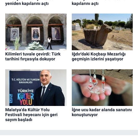
yeniden kapılarını açtı
kapılarını açtı
Kilimleri tuvale çevirdi: Türk
Iğdır'daki Koçbaşı Mezarlığı
tarihini fırçasıyla dokuyor
geçmişin izlerini yaşatıyor
Malatya'da Kültür Yolu
İğne ucu kadar alanda sanatını
Festivali heyecanı için geri
konuşturuyor
sayım başladı