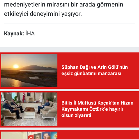
medeniyetlerin mirasını bir arada görmenin
etkileyici deneyimini yaşıyor.
Kaynak:
İHA
Süphan Dağı ve Arin Gölü’nün
eşsiz günbatımı manzarası
Bitlis İl Müftüsü Koçak'tan Hizan
Kaymakamı Öztürk'e hayırlı
olsun ziyareti