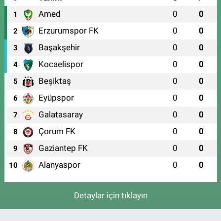
Amed
0
0
1
Erzurumspor FK
0
0
2
Başakşehir
0
0
3
Kocaelispor
0
0
4
Beşiktaş
0
0
5
Eyüpspor
0
0
6
Galatasaray
0
0
7
Çorum FK
0
0
8
Gaziantep FK
0
0
9
Alanyaspor
0
0
10
Detaylar için tıklayın