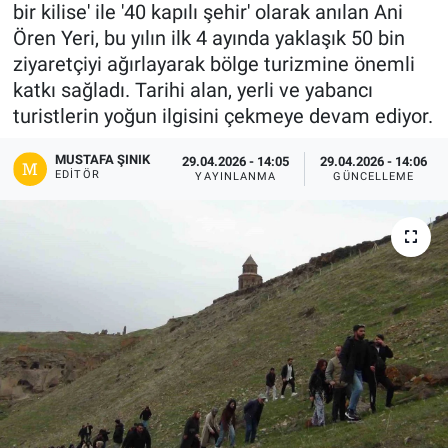
bir kilise' ile '40 kapılı şehir' olarak anılan Ani
Gündem
Ören Yeri, bu yılın ilk 4 ayında yaklaşık 50 bin
ziyaretçiyi ağırlayarak bölge turizmine önemli
Kültür-Sanat
katkı sağladı. Tarihi alan, yerli ve yabancı
turistlerin yoğun ilgisini çekmeye devam ediyor.
Magazin
MUSTAFA ŞINIK
29.04.2026 - 14:05
29.04.2026 - 14:06
EDITÖR
YAYINLANMA
GÜNCELLEME
Politika
Resmi İlanlar
Sağlık
Siyaset
Spor
Yerel