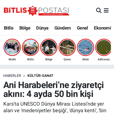
Asayiş
Nöbetçi Eczaneler
Bitlis
Bölge
Dünya
Gündem
Genel
Ekonomi
Bilim ve Teknoloji
Bitlis Hava Durumu
Bölge
Bitlis Trafik Yoğunluk Haritası
Çevre
Süper Lig Puan Durumu ve Fikstür
Mutki
Bitlis
Bölge
Çevre
Ahlat
Adilcevaz
Dünya
Tüm Manşetler
HABERLER
KÜLTÜR-SANAT
Ani Harabeleri’ne ziyaretçi
Eğitim
Son Dakika Haberleri
akını: 4 ayda 50 bin kişi
Ekonomi
Haber Arşivi
Kars'ta UNESCO Dünya Mirası Listesi'nde yer
alan ve 'medeniyetler beşiği', 'dünya kenti', 'bin
Genel