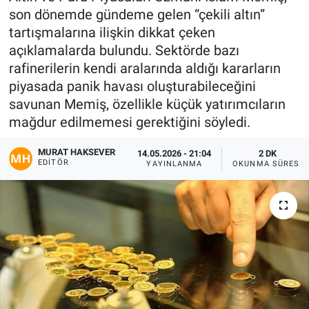
son dönemde gündeme gelen “çekili altın”
Gündem
tartışmalarına ilişkin dikkat çeken
açıklamalarda bulundu. Sektörde bazı
Kültür-Sanat
rafinerilerin kendi aralarında aldığı kararların
piyasada panik havası oluşturabileceğini
Magazin
savunan Memiş, özellikle küçük yatırımcıların
mağdur edilmemesi gerektiğini söyledi.
Politika
MURAT HAKSEVER
14.05.2026 - 21:04
2 DK
EDITÖR
Resmi İlanlar
YAYINLANMA
OKUNMA SÜRESI
Sağlık
Siyaset
Spor
Yerel