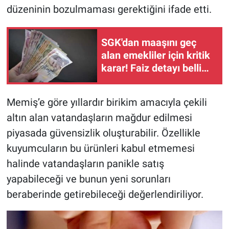
düzeninin bozulmaması gerektiğini ifade etti.
SGK'dan maaşını geç
alan emekliler için kritik
karar! Faiz detayı belli
oldu
Memiş’e göre yıllardır birikim amacıyla çekili
altın alan vatandaşların mağdur edilmesi
piyasada güvensizlik oluşturabilir. Özellikle
kuyumcuların bu ürünleri kabul etmemesi
halinde vatandaşların panikle satış
yapabileceği ve bunun yeni sorunları
beraberinde getirebileceği değerlendiriliyor.