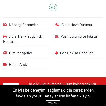
Nöbetçi Eczaneler
Bitlis Hava Durumu
Bitlis Trafik Yoğunluk
Puan Durumu ve Fikstür
Haritası
Tüm Manşetler
Son Dakika Haberleri
Haber Arşivi
© 2025 Bitlis Postası | Tüm hakları saklıdır.
RSS
Haberler kaynak gösterilmeden alıntılanamaz.
En iyi site deneyimi sağlamak için çerezlerden
faydalanıyoruz. Detaylar için lütfen tıklayın.
Haber Yazılımı:
TE Bilişim
TAMAM