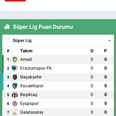
Süper Lig Puan Durumu
Süper Lig
#
Takım
O
P
Amed
0
0
1
Erzurumspor FK
0
0
2
Başakşehir
0
0
3
Kocaelispor
0
0
4
Beşiktaş
0
0
5
Eyüpspor
0
0
6
Galatasaray
0
0
7