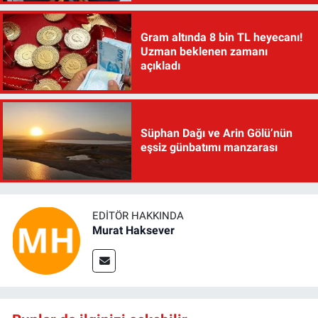
Gram altında 8 bin TL heyecanı!
Uzman beklenen zamanı
açıkladı
Süphan Dağı ve Arin Gölü’nün
eşsiz günbatımı manzarası
EDITÖR HAKKINDA
Murat Haksever