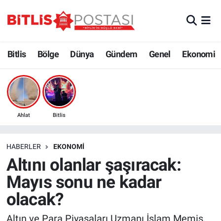
Asayiş
Nöbetçi Eczaneler
Bitlis
Bölge
Dünya
Gündem
Genel
Ekonomi
Bilim ve Teknoloji
Bitlis Hava Durumu
Bölge
Bitlis Trafik Yoğunluk Haritası
Çevre
Süper Lig Puan Durumu ve Fikstür
Ahlat
Bitlis
Dünya
Tüm Manşetler
HABERLER
EKONOMI
Altını olanlar şaşıracak:
Eğitim
Son Dakika Haberleri
Mayıs sonu ne kadar
Ekonomi
Haber Arşivi
olacak?
Genel
Altın ve Para Piyasaları Uzmanı İslam Memiş,