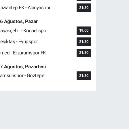
aziantep FK - Alanyaspor
21:30
6 Ağustos, Pazar
aşakşehir - Kocaelispor
19:00
eşiktaş - Eyüpspor
21:30
med - Erzurumspor FK
21:30
7 Ağustos, Pazartesi
amsunspor - Göztepe
21:30