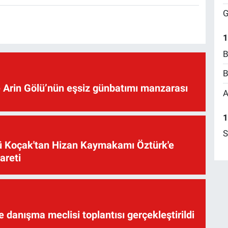
G
1
B
B
 Arin Gölü’nün eşsiz günbatımı manzarası
A
1
S
üsü Koçak'tan Hizan Kaymakamı Öztürk'e
yareti
te danışma meclisi toplantısı gerçekleştirildi