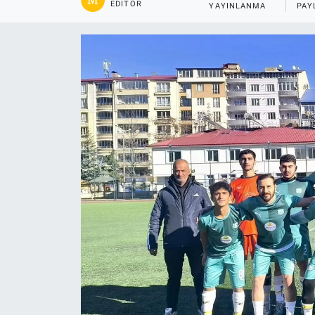
EDITÖR
YAYINLANMA
PAY
Gündem
Kültür-Sanat
Magazin
Politika
Resmi İlanlar
Sağlık
Siyaset
Spor
Yerel