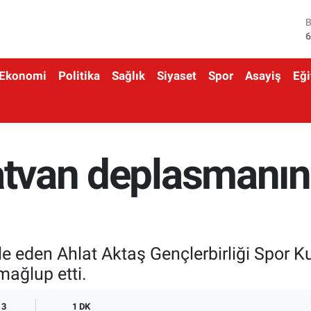
6
4
Ekonomi
Politika
Sağlık
Siyaset
Spor
Asayiş
Eği
5
6
6
Tatvan deplasmanı
1
le eden Ahlat Aktaş Gençlerbirliği Spor
mağlup etti.
3
1 DK