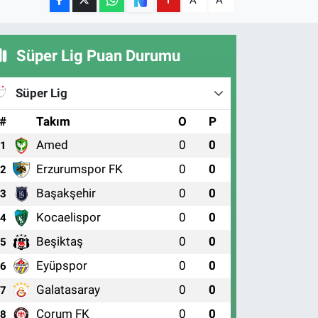
A
A
Süper Lig Puan Durumu
Süper Lig
#
Takım
O
P
Amed
0
0
1
Erzurumspor FK
0
0
2
Başakşehir
0
0
3
Kocaelispor
0
0
4
Beşiktaş
0
0
5
Eyüpspor
0
0
6
Galatasaray
0
0
7
Çorum FK
0
0
8