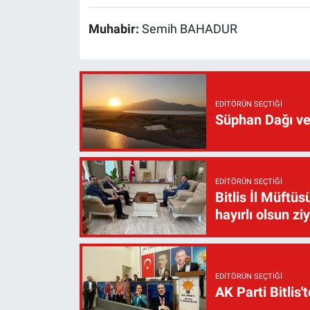
Muhabir:
Semih BAHADUR
EDITÖRÜN SEÇTIĞI
Süphan Dağı ve
EDITÖRÜN SEÇTIĞI
Bitlis İl Müft
hayırlı olsun zi
EDITÖRÜN SEÇTIĞI
AK Parti Bitlis'