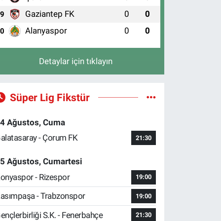
Gaziantep FK
0
0
9
Alanyaspor
0
0
10
Detaylar için tıklayın
Süper Lig Fikstür
4 Ağustos, Cuma
alatasaray - Çorum FK
21:30
5 Ağustos, Cumartesi
onyaspor - Rizespor
19:00
asımpaşa - Trabzonspor
19:00
ençlerbirliği S.K. - Fenerbahçe
21:30