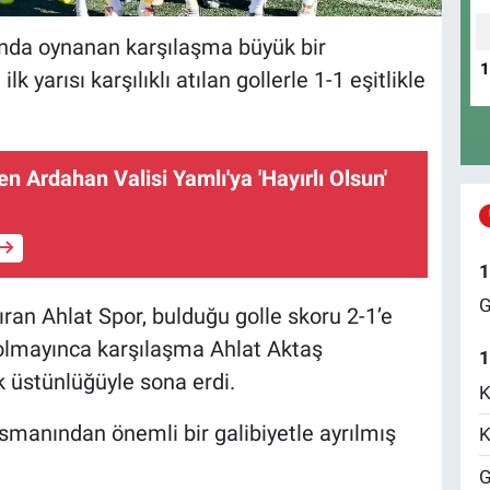
nda oynanan karşılaşma büyük bir
yarısı karşılıklı atılan gollerle 1-1 eşitlikle
n Ardahan Valisi Yamlı'ya 'Hayırlı Olsun'
1
G
ıran Ahlat Spor, bulduğu golle skoru 2-1’e
 olmayınca karşılaşma Ahlat Aktaş
1
k üstünlüğüyle sona erdi.
K
smanından önemli bir galibiyetle ayrılmış
K
G