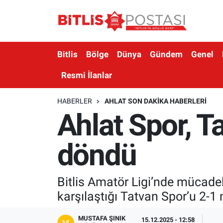
Asayiş
Nöbetçi Eczaneler
Bitlis
Bölge
Dünya
Gündem
Genel
Bilim ve Teknoloji
Bitlis Hava Durumu
Resmi İlanlar
Bölge
Bitlis Trafik Yoğunluk Haritası
HABERLER
AHLAT SON DAKIKA HABERLERI
Ahlat Spor, 
Çevre
Süper Lig Puan Durumu ve Fikstür
Dünya
Tüm Manşetler
döndü
Eğitim
Son Dakika Haberleri
Bitlis Amatör Ligi’nde mücade
Ekonomi
Haber Arşivi
karşılaştığı Tatvan Spor’u 2-1 
Genel
MUSTAFA ŞINIK
15.12.2025 - 12:58