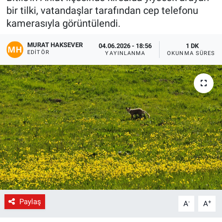
bir tilki, vatandaşlar tarafından cep telefonu
Gündem
kamerasıyla görüntülendi.
Kültür-Sanat
MURAT HAKSEVER
04.06.2026 - 18:56
1 DK
EDITÖR
YAYINLANMA
OKUNMA SÜRESI
Magazin
Politika
Resmi İlanlar
Sağlık
Siyaset
Spor
Paylaş
-
+
A
A
Yerel