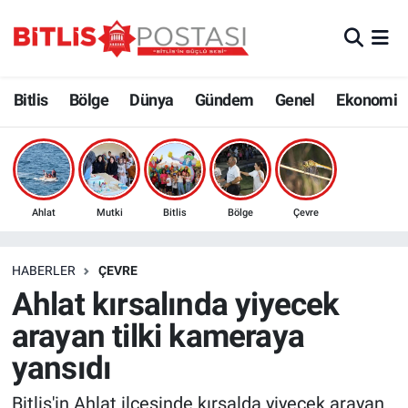
Asayiş
Nöbetçi Eczaneler
Bitlis
Bölge
Dünya
Gündem
Genel
Ekonomi
Bilim ve Teknoloji
Bitlis Hava Durumu
Bölge
Bitlis Trafik Yoğunluk Haritası
Çevre
Süper Lig Puan Durumu ve Fikstür
Ahlat
Mutki
Bitlis
Bölge
Çevre
Dünya
Tüm Manşetler
HABERLER
ÇEVRE
Ahlat kırsalında yiyecek
Eğitim
Son Dakika Haberleri
arayan tilki kameraya
Ekonomi
Haber Arşivi
yansıdı
Genel
Bitlis'in Ahlat ilçesinde kırsalda yiyecek arayan