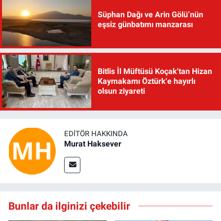
Süphan Dağı ve Arin Gölü’nün
eşsiz günbatımı manzarası
Bitlis İl Müftüsü Koçak'tan Hizan
Kaymakamı Öztürk'e hayırlı
olsun ziyareti
EDITÖR HAKKINDA
Murat Haksever
Bunlar da ilginizi çekebilir