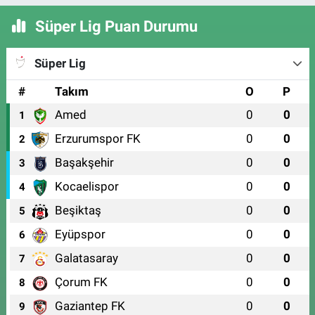
Süper Lig Puan Durumu
Süper Lig
#
Takım
O
P
Amed
0
0
1
Erzurumspor FK
0
0
2
Başakşehir
0
0
3
Kocaelispor
0
0
4
Beşiktaş
0
0
5
Eyüpspor
0
0
6
Galatasaray
0
0
7
Çorum FK
0
0
8
Gaziantep FK
0
0
9