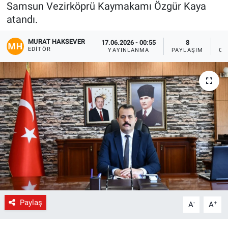
Samsun Vezirköprü Kaymakamı Özgür Kaya
Gündem
atandı.
MURAT HAKSEVER
17.06.2026 - 00:55
8
Kültür-Sanat
EDITÖR
YAYINLANMA
PAYLAŞIM
OK
Magazin
Politika
Resmi İlanlar
Sağlık
Siyaset
Spor
Paylaş
-
+
A
A
Yerel