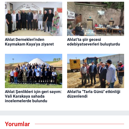
Ahlat Dernekleri'nden
Ahlat’ta şiir gecesi
Kaymakam Kaya'ya ziyaret
edebiyatseverleri buluşturdu
Ahlat Şenlikleri için geri sayım:
Ahlat'ta "Tarla Günü" etkinliği
Vali Karakaya sahada
düzenlendi
incelemelerde bulundu
Yorumlar