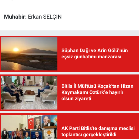
Muhabir:
Erkan SELÇİN
Süphan Dağı ve Arin Gölü’nün
eşsiz günbatımı manzarası
Bitlis İl Müftüsü Koçak'tan Hizan
Kaymakamı Öztürk'e hayırlı
olsun ziyareti
AK Parti Bitlis'te danışma meclisi
toplantısı gerçekleştirildi