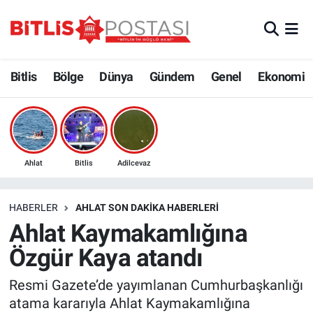
Asayiş
Nöbetçi Eczaneler
Bitlis
Bölge
Dünya
Gündem
Genel
Ekonomi
Bilim ve Teknoloji
Bitlis Hava Durumu
Bölge
Bitlis Trafik Yoğunluk Haritası
Çevre
Süper Lig Puan Durumu ve Fikstür
Ahlat
Bitlis
Adilcevaz
Dünya
Tüm Manşetler
HABERLER
AHLAT SON DAKIKA HABERLERI
Ahlat Kaymakamlığına
Eğitim
Son Dakika Haberleri
Özgür Kaya atandı
Ekonomi
Haber Arşivi
Resmi Gazete’de yayımlanan Cumhurbaşkanlığı
atama kararıyla Ahlat Kaymakamlığına
Genel