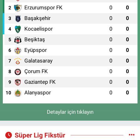
Erzurumspor FK
0
0
2
Başakşehir
0
0
3
Kocaelispor
0
0
4
Beşiktaş
0
0
5
Eyüpspor
0
0
6
Galatasaray
0
0
7
Çorum FK
0
0
8
Gaziantep FK
0
0
9
Alanyaspor
0
0
10
Detaylar için tıklayın
Süper Lig Fikstür