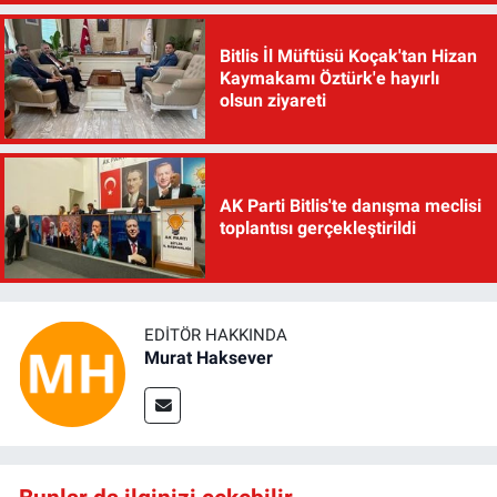
Bitlis İl Müftüsü Koçak'tan Hizan
Kaymakamı Öztürk'e hayırlı
olsun ziyareti
AK Parti Bitlis'te danışma meclisi
toplantısı gerçekleştirildi
EDITÖR HAKKINDA
Murat Haksever