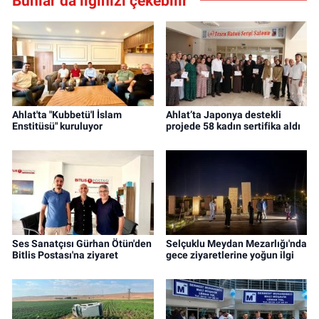
Bunlar da ilginizi çekebilir
Ahlat'ta "Kubbetü'l İslam
Ahlat’ta Japonya destekli
Enstitüsü" kuruluyor
projede 58 kadın sertifika aldı
Ses Sanatçısı Gürhan Ötün'den
Selçuklu Meydan Mezarlığı'nda
Bitlis Postası'na ziyaret
gece ziyaretlerine yoğun ilgi