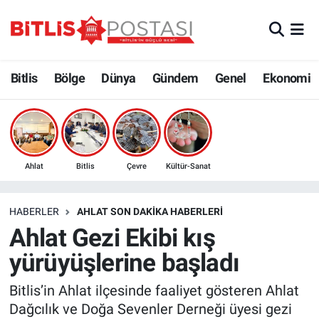
Asayiş
Nöbetçi Eczaneler
Bitlis
Bölge
Dünya
Gündem
Genel
Ekonomi
Bilim ve Teknoloji
Bitlis Hava Durumu
Bölge
Bitlis Trafik Yoğunluk Haritası
Çevre
Süper Lig Puan Durumu ve Fikstür
Ahlat
Bitlis
Çevre
Kültür-Sanat
Dünya
Tüm Manşetler
HABERLER
AHLAT SON DAKIKA HABERLERI
Ahlat Gezi Ekibi kış
Eğitim
Son Dakika Haberleri
yürüyüşlerine başladı
Ekonomi
Haber Arşivi
Bitlis’in Ahlat ilçesinde faaliyet gösteren Ahlat
Dağcılık ve Doğa Sevenler Derneği üyesi gezi
Genel