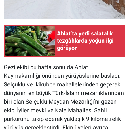
Ahlat’ta yerli salatalık
tezgâhlarda yoğun ilgi
görüyor
Gezi ekibi bu hafta sonu da Ahlat
Kaymakamlığı önünden yürüyüşlerine başladı.
Selçuklu ve İkikubbe mahallelerinden geçerek
dünyanın en büyük Türk-İslam mezarlıklarından
biri olan Selçuklu Meydan Mezarlığı’nı gezen
ekip, İyiler mevki ve Kale Mahallesi Sahil
parkurunu takip ederek yaklaşık 9 kilometrelik
yürüyüş gerçekleştirdi. Ekip üyeleri ayrıca