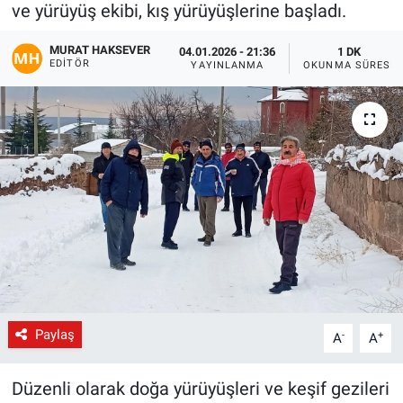
ve yürüyüş ekibi, kış yürüyüşlerine başladı.
Gündem
MURAT HAKSEVER
04.01.2026 - 21:36
1 DK
EDITÖR
YAYINLANMA
OKUNMA SÜRESI
Kültür-Sanat
Magazin
Politika
Resmi İlanlar
Sağlık
Siyaset
Paylaş
-
+
A
A
Spor
Düzenli olarak doğa yürüyüşleri ve keşif gezileri
Yerel