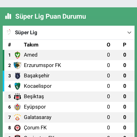
Süper Lig Puan Durumu
Süper Lig
#
Takım
O
P
Amed
0
0
1
Erzurumspor FK
0
0
2
Başakşehir
0
0
3
Kocaelispor
0
0
4
Beşiktaş
0
0
5
Eyüpspor
0
0
6
Galatasaray
0
0
7
Çorum FK
0
0
8