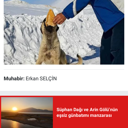
Muhabir:
Erkan SELÇİN
Süphan Dağı ve Arin Gölü’nün
eşsiz günbatımı manzarası