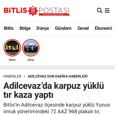
Asayiş
Nöbetçi Eczaneler
Bitlis
Bölge
Dünya
Gündem
Genel
Ekonomi
Bilim ve Teknoloji
Bitlis Hava Durumu
Bölge
Bitlis Trafik Yoğunluk Haritası
Çevre
Süper Lig Puan Durumu ve Fikstür
Bitlis
Ahlat
Dünya
Tüm Manşetler
HABERLER
ADILCEVAZ SON DAKIKA HABERLERI
Adilcevaz’da karpuz yüklü
Eğitim
Son Dakika Haberleri
tır kaza yaptı
Ekonomi
Haber Arşivi
Bitlis’in Adilcevaz ilçesinde karpuz yüklü Yunus
iimuk yönetimindeki 72 AAZ 968 plakalı tır,
Genel