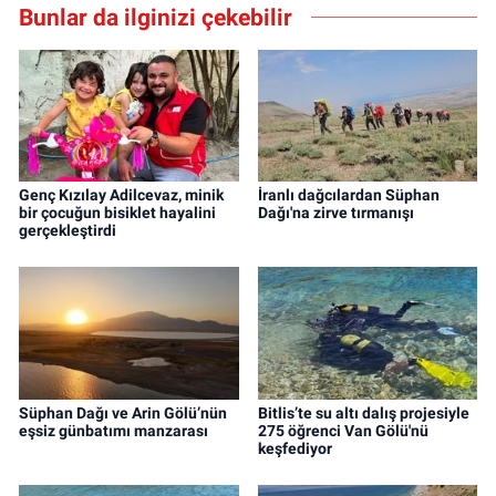
Bunlar da ilginizi çekebilir
Genç Kızılay Adilcevaz, minik
İranlı dağcılardan Süphan
bir çocuğun bisiklet hayalini
Dağı'na zirve tırmanışı
gerçekleştirdi
Süphan Dağı ve Arin Gölü’nün
Bitlis’te su altı dalış projesiyle
eşsiz günbatımı manzarası
275 öğrenci Van Gölü'nü
keşfediyor