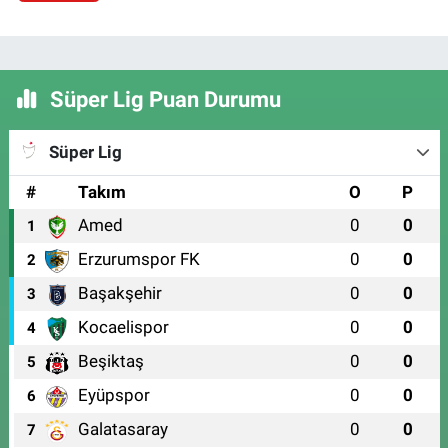
Süper Lig Puan Durumu
Süper Lig
#
Takım
O
P
Amed
0
0
1
Erzurumspor FK
0
0
2
Başakşehir
0
0
3
Kocaelispor
0
0
4
Beşiktaş
0
0
5
Eyüpspor
0
0
6
Galatasaray
0
0
7