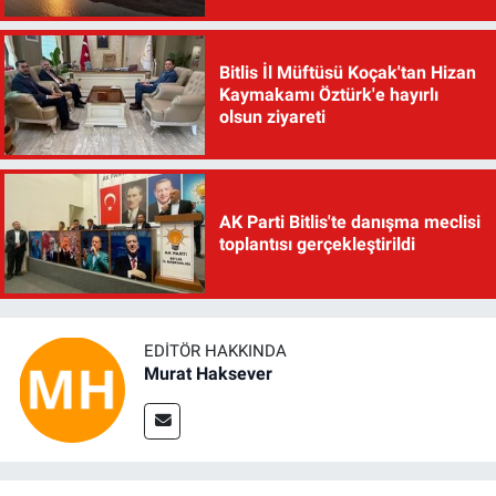
Bitlis İl Müftüsü Koçak'tan Hizan
Kaymakamı Öztürk'e hayırlı
olsun ziyareti
AK Parti Bitlis'te danışma meclisi
toplantısı gerçekleştirildi
EDITÖR HAKKINDA
Murat Haksever