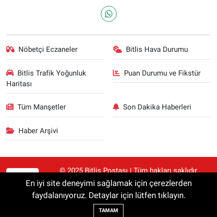
Nöbetçi Eczaneler
Bitlis Hava Durumu
Bitlis Trafik Yoğunluk
Puan Durumu ve Fikstür
Haritası
Tüm Manşetler
Son Dakika Haberleri
Haber Arşivi
© 2025 Bitlis Postası | Tüm hakları saklıdır.
RSS
Haberler kaynak gösterilmeden alıntılanamaz.
En iyi site deneyimi sağlamak için çerezlerden
faydalanıyoruz. Detaylar için lütfen tıklayın.
Haber Yazılımı:
TE Bilişim
TAMAM