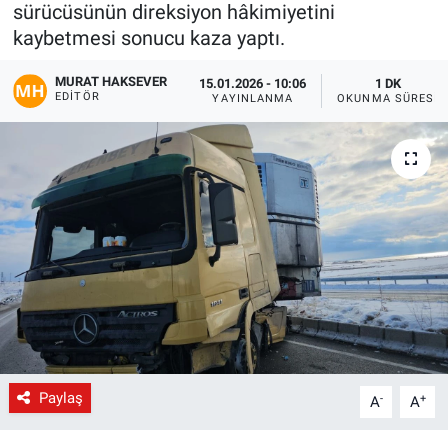
sürücüsünün direksiyon hâkimiyetini
Gündem
kaybetmesi sonucu kaza yaptı.
MURAT HAKSEVER
15.01.2026 - 10:06
1 DK
Kültür-Sanat
EDITÖR
YAYINLANMA
OKUNMA SÜRESI
Magazin
Politika
Resmi İlanlar
Sağlık
Siyaset
Spor
Paylaş
-
+
A
A
Yerel