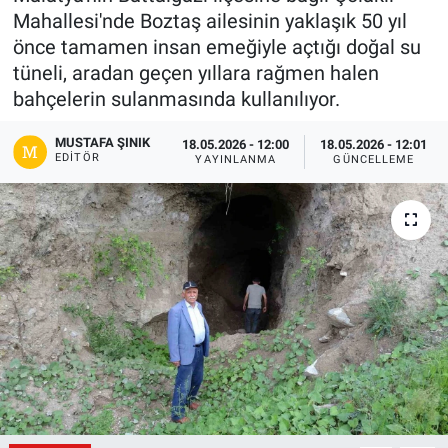
Mahallesi'nde Boztaş ailesinin yaklaşık 50 yıl
Gündem
önce tamamen insan emeğiyle açtığı doğal su
tüneli, aradan geçen yıllara rağmen halen
Kültür-Sanat
bahçelerin sulanmasında kullanılıyor.
Magazin
MUSTAFA ŞINIK
18.05.2026 - 12:00
18.05.2026 - 12:01
EDITÖR
YAYINLANMA
GÜNCELLEME
Politika
Resmi İlanlar
Sağlık
Siyaset
Spor
Yerel