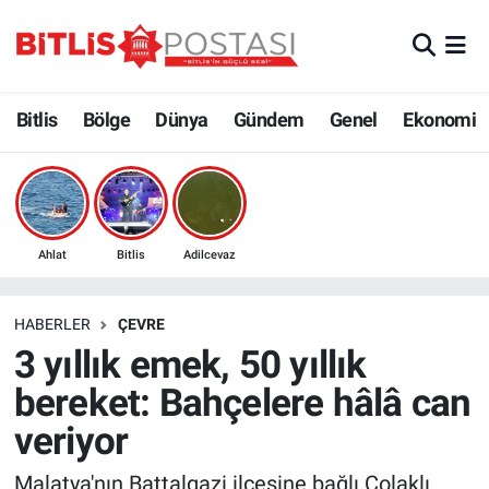
Asayiş
Nöbetçi Eczaneler
Bitlis
Bölge
Dünya
Gündem
Genel
Ekonomi
Bilim ve Teknoloji
Bitlis Hava Durumu
Bölge
Bitlis Trafik Yoğunluk Haritası
Çevre
Süper Lig Puan Durumu ve Fikstür
Ahlat
Bitlis
Adilcevaz
Dünya
Tüm Manşetler
HABERLER
ÇEVRE
3 yıllık emek, 50 yıllık
Eğitim
Son Dakika Haberleri
bereket: Bahçelere hâlâ can
Ekonomi
Haber Arşivi
veriyor
Genel
Malatya'nın Battalgazi ilçesine bağlı Çolaklı