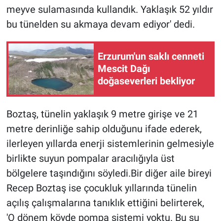
meyve sulamasında kullandık. Yaklaşık 52 yıldır
bu tünelden su akmaya devam ediyor' dedi.
Erzurum'un saklı cenneti
Mescit Dağı
doğaseverleri bekliyor
Boztaş, tünelin yaklaşık 9 metre girişe ve 21
metre derinliğe sahip olduğunu ifade ederek,
ilerleyen yıllarda enerji sistemlerinin gelmesiyle
birlikte suyun pompalar aracılığıyla üst
bölgelere taşındığını söyledi.Bir diğer aile bireyi
Recep Boztaş ise çocukluk yıllarında tünelin
açılış çalışmalarına tanıklık ettiğini belirterek,
'O dönem köyde pompa sistemi yoktu. Bu su