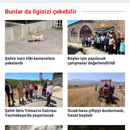
Bunlar da ilginizi çekebilir
Şehre inen tilki kameralara
Köyler için yapılacak
yakalandı
çalışmalar değerlendirildi
Şehit İdris Yılmaz'ın hatırası
Sıcak hava çiftçiyi durdurmadı,
Yazmakaya'da yaşatılacak
hasat başladı