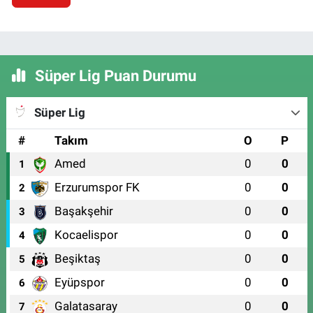
Süper Lig Puan Durumu
Süper Lig
#
Takım
O
P
Amed
0
0
1
Erzurumspor FK
0
0
2
Başakşehir
0
0
3
Kocaelispor
0
0
4
Beşiktaş
0
0
5
Eyüpspor
0
0
6
Galatasaray
0
0
7