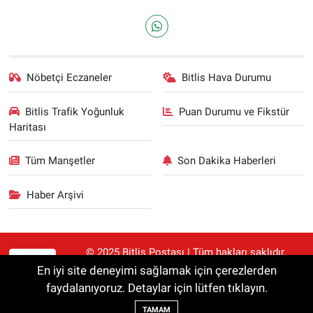
Nöbetçi Eczaneler
Bitlis Hava Durumu
Bitlis Trafik Yoğunluk
Puan Durumu ve Fikstür
Haritası
Tüm Manşetler
Son Dakika Haberleri
Haber Arşivi
© 2025 Bitlis Postası | Tüm hakları saklıdır.
RSS
Haberler kaynak gösterilmeden alıntılanamaz.
En iyi site deneyimi sağlamak için çerezlerden
faydalanıyoruz. Detaylar için lütfen tıklayın.
Haber Yazılımı:
TE Bilişim
TAMAM