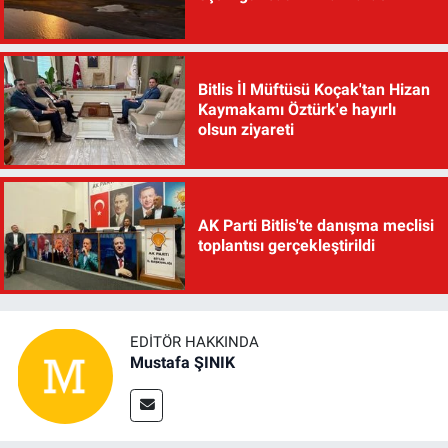
Bitlis İl Müftüsü Koçak'tan Hizan
Kaymakamı Öztürk'e hayırlı
olsun ziyareti
AK Parti Bitlis'te danışma meclisi
toplantısı gerçekleştirildi
EDITÖR HAKKINDA
Mustafa ŞINIK