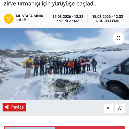
zirve tırmanışı için yürüyüşe başladı.
Gündem
MUSTAFA ŞINIK
15.03.2026 - 12:32
15.03.2026 - 12:32
EDITÖR
YAYINLANMA
GÜNCELLEME
Kültür-Sanat
Magazin
Politika
Resmi İlanlar
Sağlık
Siyaset
Paylaş
-
+
A
A
Spor
Yerel