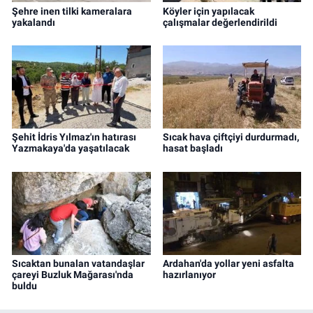
Şehre inen tilki kameralara
Köyler için yapılacak
yakalandı
çalışmalar değerlendirildi
Şehit İdris Yılmaz'ın hatırası
Sıcak hava çiftçiyi durdurmadı,
Yazmakaya'da yaşatılacak
hasat başladı
Sıcaktan bunalan vatandaşlar
Ardahan'da yollar yeni asfalta
çareyi Buzluk Mağarası'nda
hazırlanıyor
buldu