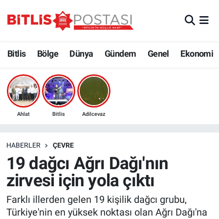
Asayiş
Nöbetçi Eczaneler
Bitlis
Bölge
Dünya
Gündem
Genel
Ekonomi
Bilim ve Teknoloji
Bitlis Hava Durumu
Bölge
Bitlis Trafik Yoğunluk Haritası
Çevre
Süper Lig Puan Durumu ve Fikstür
Ahlat
Bitlis
Adilcevaz
Dünya
Tüm Manşetler
HABERLER
ÇEVRE
19 dağcı Ağrı Dağı'nın
Eğitim
Son Dakika Haberleri
zirvesi için yola çıktı
Ekonomi
Haber Arşivi
Farklı illerden gelen 19 kişilik dağcı grubu,
Türkiye'nin en yüksek noktası olan Ağrı Dağı'na
Genel