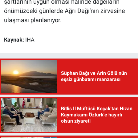
şartlarının uygun olması halinde dağcıların
önümüzdeki günlerde Ağrı Dağı'nın zirvesine
ulaşması planlanıyor.
Kaynak:
İHA
Süphan Dağı ve Arin Gölü’nün
eşsiz günbatımı manzarası
Bitlis İl Müftüsü Koçak'tan Hizan
Kaymakamı Öztürk'e hayırlı
olsun ziyareti