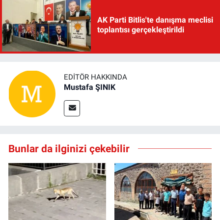
AK Parti Bitlis'te danışma meclisi
toplantısı gerçekleştirildi
EDITÖR HAKKINDA
Mustafa ŞINIK
Bunlar da ilginizi çekebilir