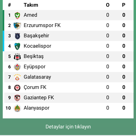
#
Takım
O
P
Amed
0
0
1
Erzurumspor FK
0
0
2
Başakşehir
0
0
3
Kocaelispor
0
0
4
Beşiktaş
0
0
5
Eyüpspor
0
0
6
Galatasaray
0
0
7
Çorum FK
0
0
8
Gaziantep FK
0
0
9
Alanyaspor
0
0
10
Detaylar için tıklayın