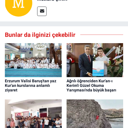
Bunlar da ilginizi çekebilir
Erzurum Valisi Baruş'tan yaz
Ağrılı öğrenciden Kur'an-ı
Kur'an kurslarına anlamlı
Kerim'i Güzel Okuma
ziyaret
Yarışması'nda büyük başarı