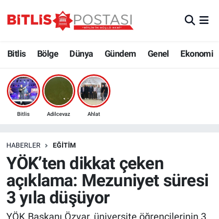
Asayiş
Nöbetçi Eczaneler
Bitlis
Bölge
Dünya
Gündem
Genel
Ekonomi
Bilim ve Teknoloji
Bitlis Hava Durumu
Bölge
Bitlis Trafik Yoğunluk Haritası
Çevre
Süper Lig Puan Durumu ve Fikstür
Bitlis
Adilcevaz
Ahlat
Dünya
Tüm Manşetler
HABERLER
EĞITIM
YÖK’ten dikkat çeken
Eğitim
Son Dakika Haberleri
açıklama: Mezuniyet süresi
Ekonomi
Haber Arşivi
3 yıla düşüyor
Genel
YÖK Başkanı Özvar, üniversite öğrencilerinin 3