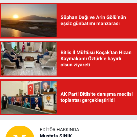
Süphan Dağı ve Arin Gölü’nün
eşsiz günbatımı manzarası
Bitlis İl Müftüsü Koçak'tan Hizan
Kaymakamı Öztürk'e hayırlı
olsun ziyareti
AK Parti Bitlis'te danışma meclisi
toplantısı gerçekleştirildi
EDITÖR HAKKINDA
Mustafa ŞINIK