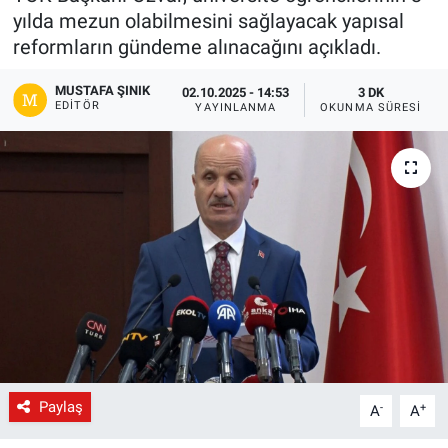
yılda mezun olabilmesini sağlayacak yapısal
Gündem
reformların gündeme alınacağını açıkladı.
Kültür-Sanat
MUSTAFA ŞINIK
02.10.2025 - 14:53
3 DK
EDITÖR
YAYINLANMA
OKUNMA SÜRESI
Magazin
Politika
Resmi İlanlar
Sağlık
Siyaset
Spor
Paylaş
-
+
A
A
Yerel