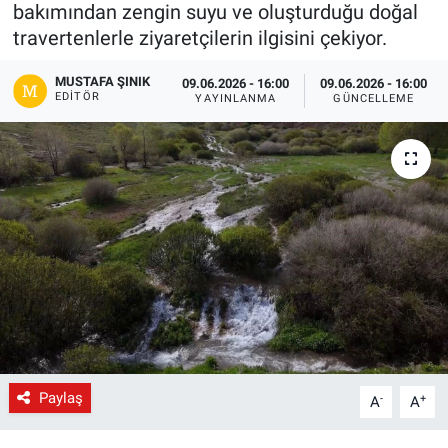
bakımından zengin suyu ve oluşturduğu doğal
Gündem
travertenlerle ziyaretçilerin ilgisini çekiyor.
MUSTAFA ŞINIK
09.06.2026 - 16:00
09.06.2026 - 16:00
Kültür-Sanat
EDITÖR
YAYINLANMA
GÜNCELLEME
Magazin
Politika
Resmi İlanlar
Sağlık
Siyaset
Spor
Paylaş
-
+
A
A
Yerel