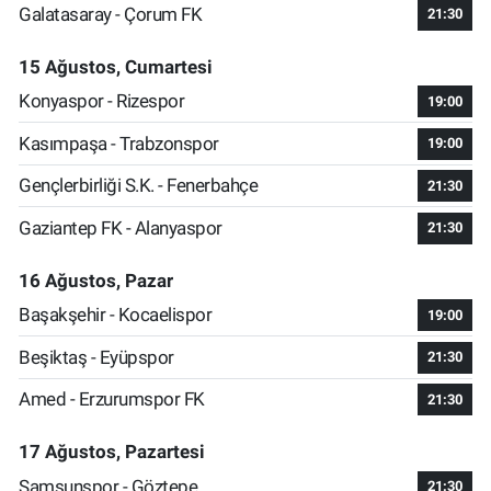
Galatasaray - Çorum FK
21:30
15 Ağustos, Cumartesi
Konyaspor - Rizespor
19:00
Kasımpaşa - Trabzonspor
19:00
Gençlerbirliği S.K. - Fenerbahçe
21:30
Gaziantep FK - Alanyaspor
21:30
16 Ağustos, Pazar
Başakşehir - Kocaelispor
19:00
Beşiktaş - Eyüpspor
21:30
Amed - Erzurumspor FK
21:30
17 Ağustos, Pazartesi
Samsunspor - Göztepe
21:30