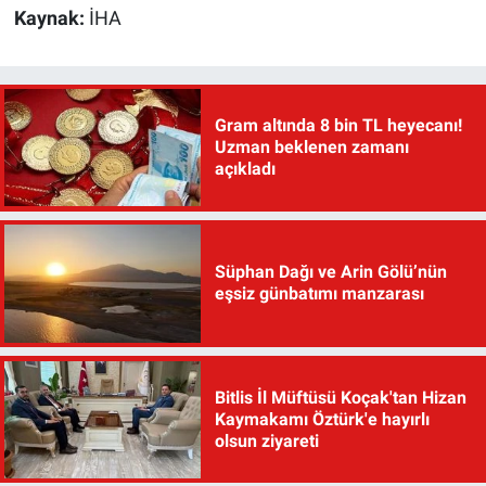
Kaynak:
İHA
Gram altında 8 bin TL heyecanı!
Uzman beklenen zamanı
açıkladı
Süphan Dağı ve Arin Gölü’nün
eşsiz günbatımı manzarası
Bitlis İl Müftüsü Koçak'tan Hizan
Kaymakamı Öztürk'e hayırlı
olsun ziyareti