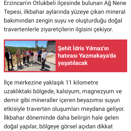
Erzincan'ın Otlukbeli ilçesinde bulunan Ağ Nene
Tepesi, ilkbahar aylarında yüzeye çıkan mineral
bakımından zengin suyu ve oluşturduğu doğal
travertenlerle ziyaretçilerin ilgisini çekiyor.
Şehit İdris Yılmaz'ın
hatırası Yazmakaya'da
yaşatılacak
İlçe merkezine yaklaşık 11 kilometre
uzaklıktaki bölgede, kalsiyum, magnezyum ve
demir gibi mineraller içeren beyazımsı suyun
etkisiyle traverten oluşumları meydana geliyor.
İlkbahar döneminde daha belirgin hale gelen
doğal yapılar, bölgeye görsel açıdan dikkat