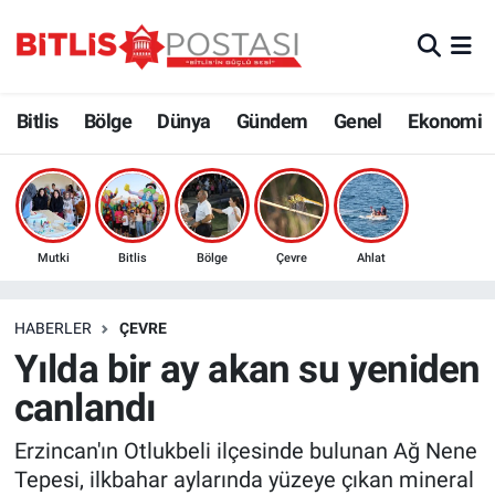
Asayiş
Nöbetçi Eczaneler
Bitlis
Bölge
Dünya
Gündem
Genel
Ekonomi
Bilim ve Teknoloji
Bitlis Hava Durumu
Bölge
Bitlis Trafik Yoğunluk Haritası
Çevre
Süper Lig Puan Durumu ve Fikstür
Mutki
Bitlis
Bölge
Çevre
Ahlat
Dünya
Tüm Manşetler
HABERLER
ÇEVRE
Yılda bir ay akan su yeniden
Eğitim
Son Dakika Haberleri
canlandı
Ekonomi
Haber Arşivi
Erzincan'ın Otlukbeli ilçesinde bulunan Ağ Nene
Tepesi, ilkbahar aylarında yüzeye çıkan mineral
Genel