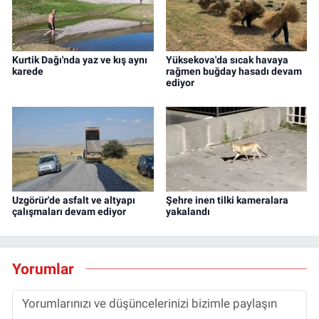
Kurtik Dağı'nda yaz ve kış aynı
Yüksekova'da sıcak havaya
karede
rağmen buğday hasadı devam
ediyor
Uzgörür'de asfalt ve altyapı
Şehre inen tilki kameralara
çalışmaları devam ediyor
yakalandı
Yorumlar