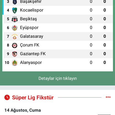
Başakşehir
0
0
3
Kocaelispor
0
0
4
Beşiktaş
0
0
5
Eyüpspor
0
0
6
Galatasaray
0
0
7
Çorum FK
0
0
8
Gaziantep FK
0
0
9
Alanyaspor
0
0
10
Detaylar için tıklayın
Süper Lig Fikstür
14 Ağustos, Cuma