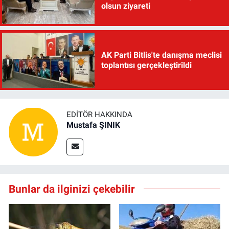
olsun ziyareti
AK Parti Bitlis'te danışma meclisi
toplantısı gerçekleştirildi
EDITÖR HAKKINDA
Mustafa ŞINIK
Bunlar da ilginizi çekebilir