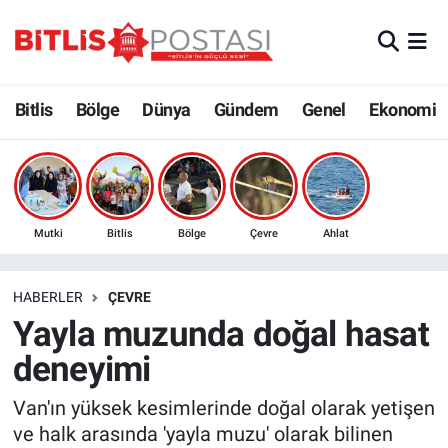
Asayiş
Nöbetçi Eczaneler
Bitlis
Bölge
Dünya
Gündem
Genel
Ekonomi
Bilim ve Teknoloji
Bitlis Hava Durumu
Bölge
Bitlis Trafik Yoğunluk Haritası
Çevre
Süper Lig Puan Durumu ve Fikstür
Mutki
Bitlis
Bölge
Çevre
Ahlat
Dünya
Tüm Manşetler
HABERLER
ÇEVRE
Yayla muzunda doğal hasat
Eğitim
Son Dakika Haberleri
deneyimi
Ekonomi
Haber Arşivi
Van'ın yüksek kesimlerinde doğal olarak yetişen
ve halk arasında 'yayla muzu' olarak bilinen
Genel