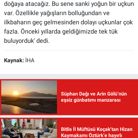
doğaya atacağız. Bu sene sanki yoğun bir uçkun
var. Özellikle yağışların bolluğundan ve
ilkbaharın geç gelmesinden dolayı uçkunlar çok
fazla. Önceki yıllarda geldiğimizde tek tük
buluyorduk' dedi.
Kaynak:
İHA
Süphan Dağı ve Arin Gölü’nün
eşsiz günbatımı manzarası
Bitlis İl Müftüsü Koçak'tan Hizan
Kaymakamı Öztürk'e hayırlı