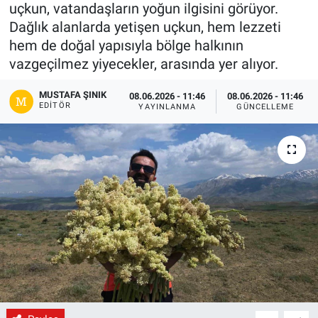
uçkun, vatandaşların yoğun ilgisini görüyor.
Gündem
Dağlık alanlarda yetişen uçkun, hem lezzeti
hem de doğal yapısıyla bölge halkının
Kültür-Sanat
vazgeçilmez yiyecekler, arasında yer alıyor.
MUSTAFA ŞINIK
Magazin
08.06.2026 - 11:46
08.06.2026 - 11:46
EDITÖR
YAYINLANMA
GÜNCELLEME
Politika
Resmi İlanlar
Sağlık
Siyaset
Spor
Yerel