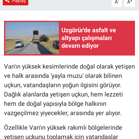
Paylaş
-
+
A
A
Uzgörür'de asfalt ve
altyapı çalışmaları
devam ediyor
Van'ın yüksek kesimlerinde doğal olarak yetişen
ve halk arasında 'yayla muzu' olarak bilinen
uçkun, vatandaşların yoğun ilgisini görüyor.
Dağlık alanlarda yetişen uçkun, hem lezzeti
hem de doğal yapısıyla bölge halkının
vazgeçilmez yiyecekler, arasında yer alıyor.
Özellikle Van'ın yüksek rakımlı bölgelerinde
yetişen uçkunu toplamak için vatandaşlar