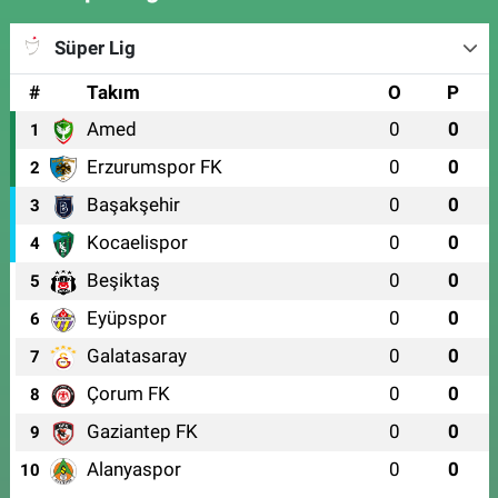
Süper Lig
#
Takım
O
P
Amed
0
0
1
Erzurumspor FK
0
0
2
Başakşehir
0
0
3
Kocaelispor
0
0
4
Beşiktaş
0
0
5
Eyüpspor
0
0
6
Galatasaray
0
0
7
Çorum FK
0
0
8
Gaziantep FK
0
0
9
Alanyaspor
0
0
10