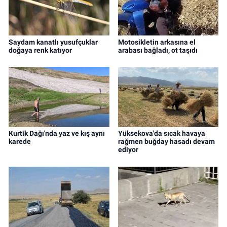
Saydam kanatlı yusufçuklar
Motosikletin arkasına el
doğaya renk katıyor
arabası bağladı, ot taşıdı
Kurtik Dağı'nda yaz ve kış aynı
Yüksekova'da sıcak havaya
karede
rağmen buğday hasadı devam
ediyor