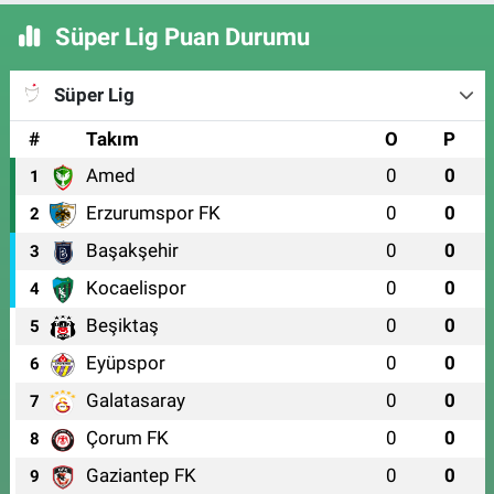
Süper Lig Puan Durumu
Süper Lig
#
Takım
O
P
Amed
0
0
1
Erzurumspor FK
0
0
2
Başakşehir
0
0
3
Kocaelispor
0
0
4
Beşiktaş
0
0
5
Eyüpspor
0
0
6
Galatasaray
0
0
7
Çorum FK
0
0
8
Gaziantep FK
0
0
9