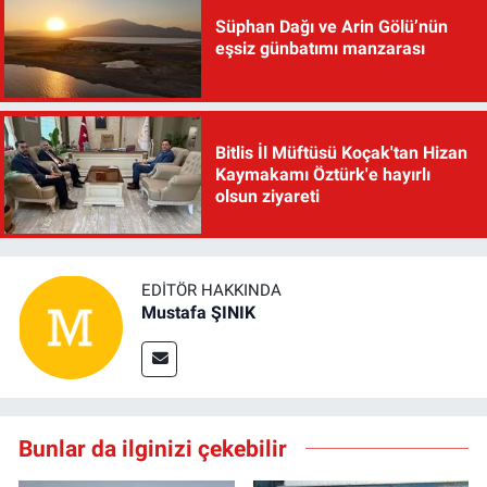
Süphan Dağı ve Arin Gölü’nün
eşsiz günbatımı manzarası
Bitlis İl Müftüsü Koçak'tan Hizan
Kaymakamı Öztürk'e hayırlı
olsun ziyareti
EDITÖR HAKKINDA
Mustafa ŞINIK
Bunlar da ilginizi çekebilir