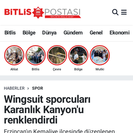
Asayiş
Nöbetçi Eczaneler
Bitlis
Bölge
Dünya
Gündem
Genel
Ekonomi
Bilim ve Teknoloji
Bitlis Hava Durumu
Bölge
Bitlis Trafik Yoğunluk Haritası
Çevre
Süper Lig Puan Durumu ve Fikstür
Ahlat
Bitlis
Çevre
Bölge
Mutki
Dünya
Tüm Manşetler
HABERLER
SPOR
Wingsuit sporcuları
Eğitim
Son Dakika Haberleri
Karanlık Kanyon'u
Ekonomi
Haber Arşivi
renklendirdi
Genel
Erzincan'ın Kemaliye ilçesinde düzenlenen