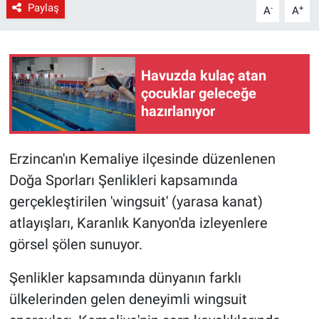
Paylaş
-
+
A
A
Havuzda kulaç atan
çocuklar geleceğe
hazırlanıyor
Erzincan'ın Kemaliye ilçesinde düzenlenen
Doğa Sporları Şenlikleri kapsamında
gerçekleştirilen 'wingsuit' (yarasa kanat)
atlayışları, Karanlık Kanyon'da izleyenlere
görsel şölen sunuyor.
Şenlikler kapsamında dünyanın farklı
ülkelerinden gelen deneyimli wingsuit