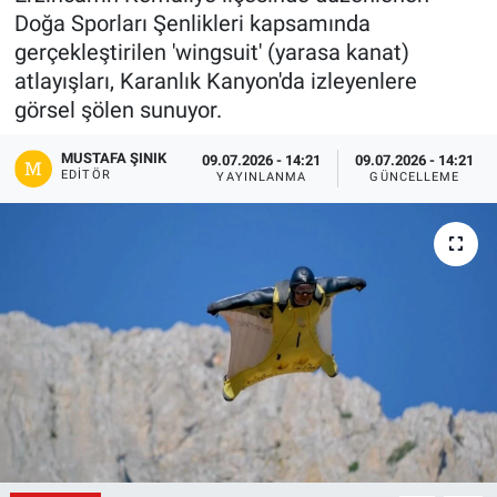
Doğa Sporları Şenlikleri kapsamında
Gündem
gerçekleştirilen 'wingsuit' (yarasa kanat)
atlayışları, Karanlık Kanyon'da izleyenlere
Kültür-Sanat
görsel şölen sunuyor.
Magazin
MUSTAFA ŞINIK
09.07.2026 - 14:21
09.07.2026 - 14:21
EDITÖR
YAYINLANMA
GÜNCELLEME
Politika
Resmi İlanlar
Sağlık
Siyaset
Spor
Yerel