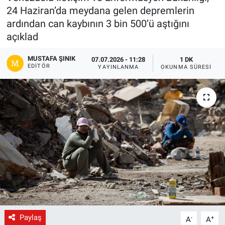
24 Haziran’da meydana gelen depremlerin
Gündem
ardından can kaybının 3 bin 500’ü aştığını
açıklad
Kültür-Sanat
MUSTAFA ŞINIK
07.07.2026 - 11:28
1 DK
EDITÖR
YAYINLANMA
OKUNMA SÜRESI
Magazin
Politika
Resmi İlanlar
Sağlık
Siyaset
Spor
Paylaş
-
+
A
A
Yerel