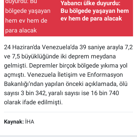
Yabancı ülke duyurdu:
Bu bölgede yaşayan hem
ev hem de para alacak
24 Haziran'da Venezuela’da 39 saniye arayla 7,2
ve 7,5 büyüklüğünde iki deprem meydana
gelmişti. Depremler birçok bölgede yıkıma yol
açmıştı. Venezuela İletişim ve Enformasyon
Bakanlığı’ndan yapılan önceki açıklamada, ölü
sayısı 3 bin 342, yaralı sayısı ise 16 bin 740
olarak ifade edilmişti.
Kaynak:
İHA