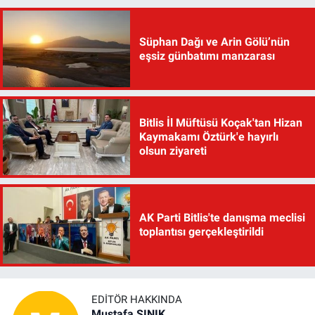
Süphan Dağı ve Arin Gölü’nün
eşsiz günbatımı manzarası
Bitlis İl Müftüsü Koçak'tan Hizan
Kaymakamı Öztürk'e hayırlı
olsun ziyareti
AK Parti Bitlis'te danışma meclisi
toplantısı gerçekleştirildi
EDITÖR HAKKINDA
Mustafa ŞINIK