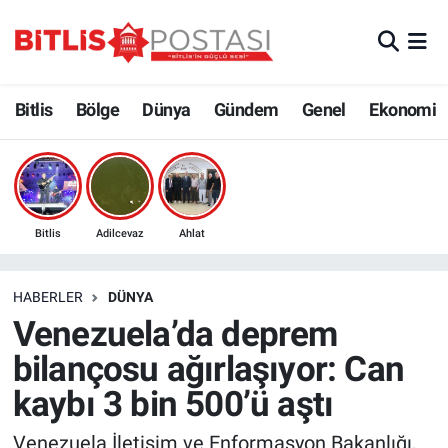
Asayiş
Nöbetçi Eczaneler
Bitlis
Bölge
Dünya
Gündem
Genel
Ekonomi
Bilim ve Teknoloji
Bitlis Hava Durumu
Bölge
Bitlis Trafik Yoğunluk Haritası
Çevre
Süper Lig Puan Durumu ve Fikstür
Bitlis
Adilcevaz
Ahlat
Dünya
Tüm Manşetler
HABERLER
DÜNYA
Venezuela’da deprem
Eğitim
Son Dakika Haberleri
bilançosu ağırlaşıyor: Can
Ekonomi
Haber Arşivi
kaybı 3 bin 500’ü aştı
Genel
Venezuela İletişim ve Enformasyon Bakanlığı,