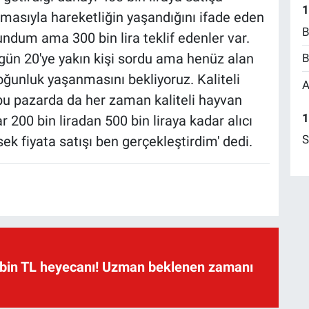
1
asıyla hareketliğin yaşandığını ifade eden
B
undum ama 300 bin lira teklif edenler var.
Bugün 20'ye yakın kişi sordu ama henüz alan
B
oğunluk yaşanmasını bekliyoruz. Kaliteli
A
bu pazarda da her zaman kaliteli hayvan
1
200 bin liradan 500 bin liraya kadar alıcı
S
sek fiyata satışı ben gerçekleştirdim' dedi.
 bin TL heyecanı! Uzman beklenen zamanı