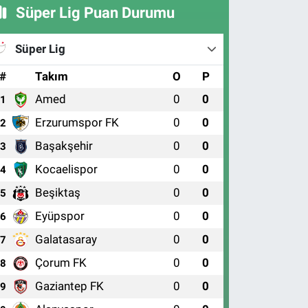
Süper Lig Puan Durumu
Süper Lig
#
Takım
O
P
Amed
0
0
1
Erzurumspor FK
0
0
2
Başakşehir
0
0
3
Kocaelispor
0
0
4
Beşiktaş
0
0
5
Eyüpspor
0
0
6
Galatasaray
0
0
7
Çorum FK
0
0
8
Gaziantep FK
0
0
9