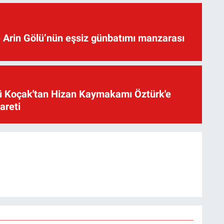
 Arin Gölü’nün eşsiz günbatımı manzarası
üsü Koçak'tan Hizan Kaymakamı Öztürk'e
yareti