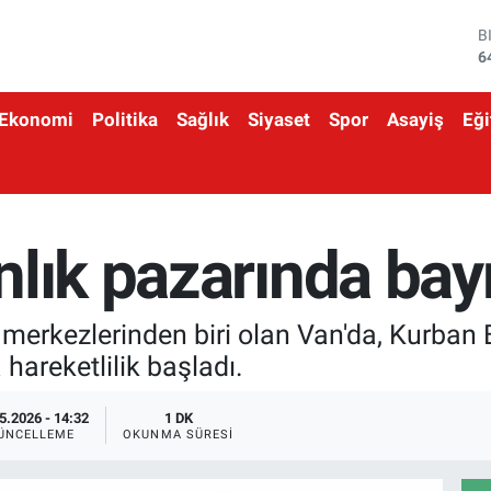
B
6
D
4
E
Ekonomi
Politika
Sağlık
Siyaset
Spor
Asayiş
Eği
5
S
6
G
6
B
nlık pazarında bay
1
k merkezlerinden biri olan Van'da, Kurban
 hareketlilik başladı.
5.2026 - 14:32
1 DK
ÜNCELLEME
OKUNMA SÜRESI