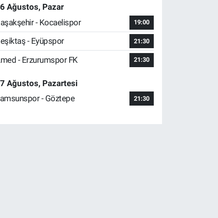
6 Ağustos, Pazar
aşakşehir - Kocaelispor
19:00
eşiktaş - Eyüpspor
21:30
med - Erzurumspor FK
21:30
7 Ağustos, Pazartesi
amsunspor - Göztepe
21:30