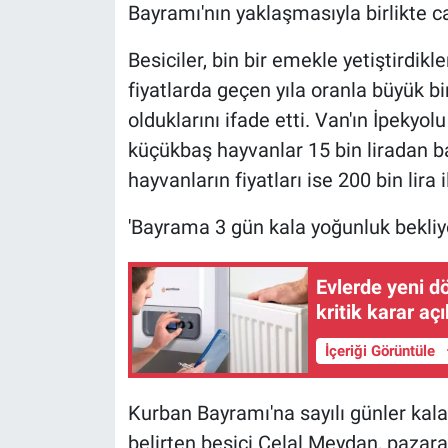
Bayramı'nın yaklaşmasıyla birlikte ca
Besiciler, bin bir emekle yetiştirdikle
fiyatlarda geçen yıla oranla büyük 
olduklarını ifade etti. Van'ın İpekyo
küçükbaş hayvanlar 15 bin liradan ba
hayvanların fiyatları ise 200 bin lira 
'Bayrama 3 gün kala yoğunluk bekliy
Evlerde yeni d
kritik karar aç
İçeriği Görüntüle
Kurban Bayramı'na sayılı günler kala a
belirten besici Celal Meydan, pazara 