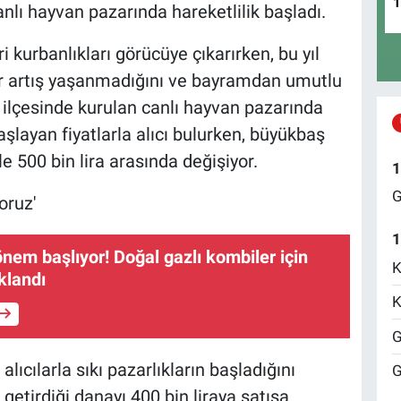
nlı hayvan pazarında hareketlilik başladı.
ri kurbanlıkları görücüye çıkarırken, bu yıl
bir artış yaşanmadığını ve bayramdan umutlu
lu ilçesinde kurulan canlı hayvan pazarında
şlayan fiyatlarla alıcı bulurken, büyükbaş
ile 500 bin lira arasında değişiyor.
1
G
oruz'
1
önem başlıyor! Doğal gazlı kombiler için
K
ıklandı
K
G
lıcılarla sıkı pazarlıkların başladığını
G
getirdiği danayı 400 bin liraya satışa