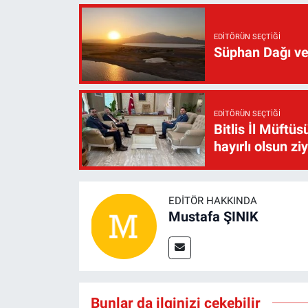
EDITÖRÜN SEÇTIĞI
Süphan Dağı ve
EDITÖRÜN SEÇTIĞI
Bitlis İl Müft
hayırlı olsun zi
EDITÖR HAKKINDA
Mustafa ŞINIK
Bunlar da ilginizi çekebilir