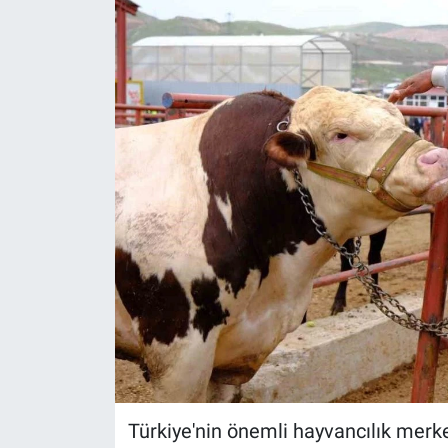
Gündem
Kültür-Sanat
Magazin
Politika
Resmi İlanlar
Sağlık
Siyaset
Spor
Türkiye'nin önemli hayvancılık merke
Yerel