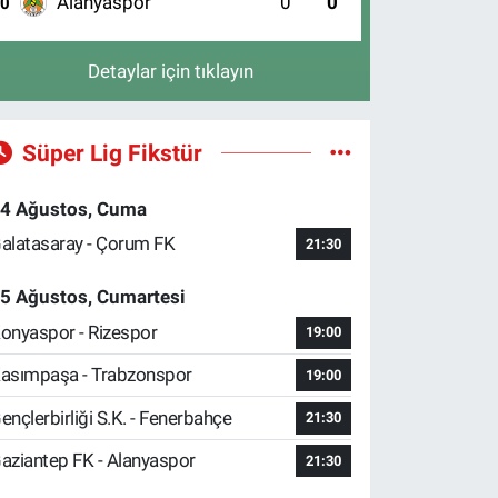
Alanyaspor
0
0
10
Detaylar için tıklayın
Süper Lig Fikstür
4 Ağustos, Cuma
alatasaray - Çorum FK
21:30
5 Ağustos, Cumartesi
onyaspor - Rizespor
19:00
asımpaşa - Trabzonspor
19:00
ençlerbirliği S.K. - Fenerbahçe
21:30
aziantep FK - Alanyaspor
21:30