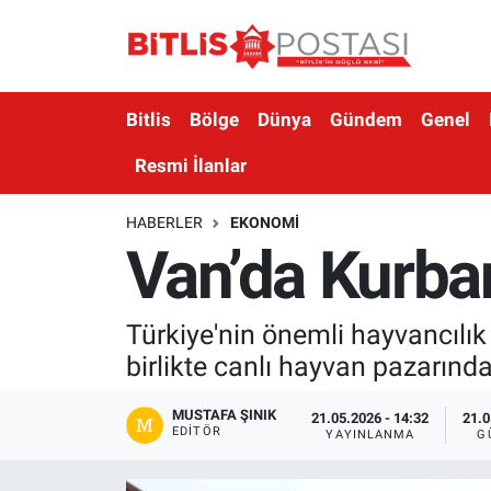
Asayiş
Nöbetçi Eczaneler
Bitlis
Bölge
Dünya
Gündem
Genel
Bilim ve Teknoloji
Bitlis Hava Durumu
Resmi İlanlar
Bölge
Bitlis Trafik Yoğunluk Haritası
HABERLER
EKONOMI
Van’da Kurba
Çevre
Süper Lig Puan Durumu ve Fikstür
Dünya
Tüm Manşetler
Türkiye'nin önemli hayvancılı
birlikte canlı hayvan pazarında
Eğitim
Son Dakika Haberleri
MUSTAFA ŞINIK
Ekonomi
Haber Arşivi
21.05.2026 - 14:32
21.0
EDITÖR
YAYINLANMA
G
Genel