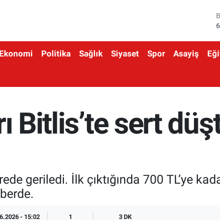
4
5
Ekonomi
Politika
Sağlık
Siyaset
Spor
Asayiş
Eği
6
6
1
ı Bitlis’te sert düş
6
ürede geriledi. İlk çıktığında 700 TL’ye ka
aberde.
6.2026 - 15:02
1
3 DK