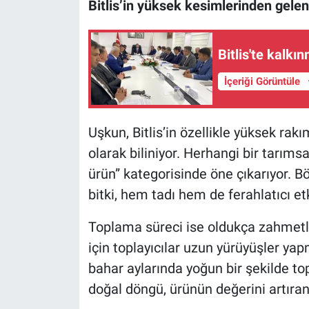
Bitlis’in yüksek kesimlerinden gelen
Bitlis'te kalkı
İçeriği Görüntüle
Uşkun, Bitlis’in özellikle yüksek rakı
olarak biliniyor. Herhangi bir tarıms
ürün” kategorisinde öne çıkarıyor. Böl
bitki, hem tadı hem de ferahlatıcı etk
Toplama süreci ise oldukça zahmetli.
için toplayıcılar uzun yürüyüşler ya
bahar aylarında yoğun bir şekilde to
doğal döngü, ürünün değerini artıran 