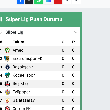
A
A
Süper Lig Puan Durumu
Süper Lig
#
Takım
O
P
Amed
0
0
1
Erzurumspor FK
0
0
2
Başakşehir
0
0
3
Kocaelispor
0
0
4
Beşiktaş
0
0
5
Eyüpspor
0
0
6
Galatasaray
0
0
7
Çorum FK
0
0
8