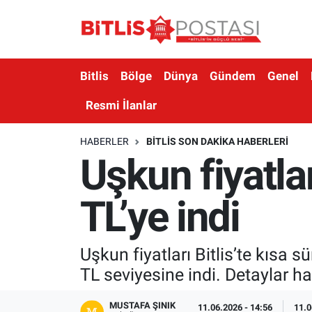
Asayiş
Nöbetçi Eczaneler
Bitlis
Bölge
Dünya
Gündem
Genel
Bilim ve Teknoloji
Bitlis Hava Durumu
Resmi İlanlar
Bölge
Bitlis Trafik Yoğunluk Haritası
HABERLER
BITLIS SON DAKIKA HABERLERI
Uşkun fiyatlar
Çevre
Süper Lig Puan Durumu ve Fikstür
Dünya
Tüm Manşetler
TL’ye indi
Eğitim
Son Dakika Haberleri
Uşkun fiyatları Bitlis’te kısa s
Ekonomi
Haber Arşivi
TL seviyesine indi. Detaylar h
Genel
MUSTAFA ŞINIK
11.06.2026 - 14:56
11.0