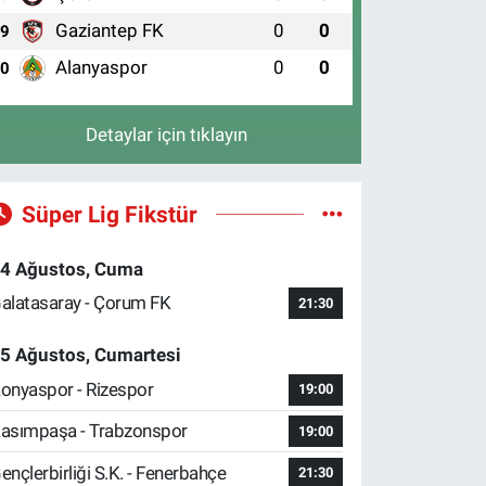
Gaziantep FK
0
0
9
Alanyaspor
0
0
10
Detaylar için tıklayın
Süper Lig Fikstür
4 Ağustos, Cuma
alatasaray - Çorum FK
21:30
5 Ağustos, Cumartesi
onyaspor - Rizespor
19:00
asımpaşa - Trabzonspor
19:00
ençlerbirliği S.K. - Fenerbahçe
21:30