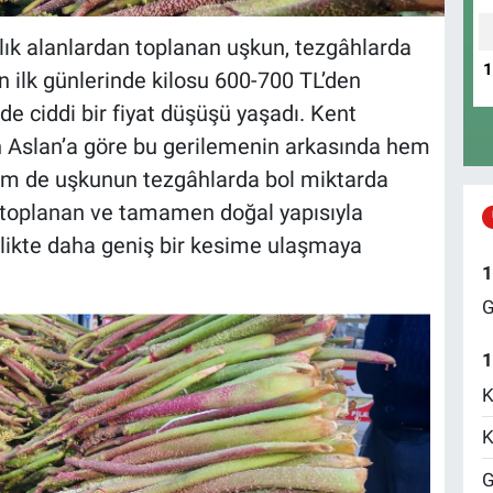
dağlık alanlardan toplanan uşkun, tezgâhlarda
 ilk günlerinde kilosu 600-700 TL’den
de ciddi bir fiyat düşüşü yaşadı. Kent
 Aslan’a göre bu gerilemenin arkasında hem
em de uşkunun tezgâhlarda bol miktarda
toplanan ve tamamen doğal yapısıyla
irlikte daha geniş bir kesime ulaşmaya
1
G
1
K
K
G