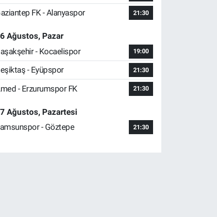
aziantep FK - Alanyaspor
21:30
6 Ağustos, Pazar
aşakşehir - Kocaelispor
19:00
eşiktaş - Eyüpspor
21:30
med - Erzurumspor FK
21:30
7 Ağustos, Pazartesi
amsunspor - Göztepe
21:30