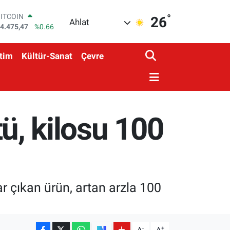
°
DOLAR
26
Ahlat
7,5971
%0.05
EURO
5,1336
%0.18
tim
Kültür-Sanat
Çevre
STERLİN
4,2534
%0.22
GRAM ALTIN
518.23
%0.39
BİST100
3.703
%0
tü, kilosu 100
BITCOIN
4.475,47
%0.66
dar çıkan ürün, artan arzla 100
-
+