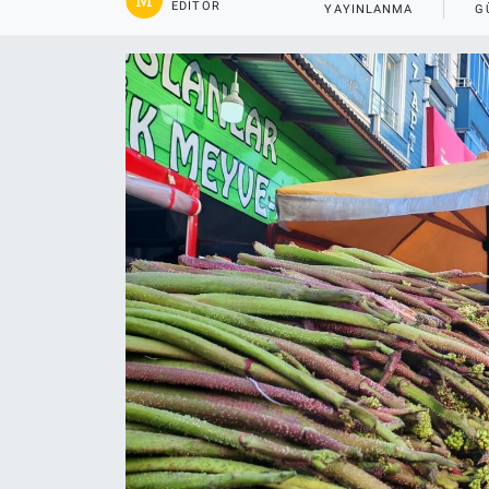
EDITÖR
YAYINLANMA
G
Gündem
Kültür-Sanat
Magazin
Politika
Resmi İlanlar
Sağlık
Siyaset
Spor
Yerel