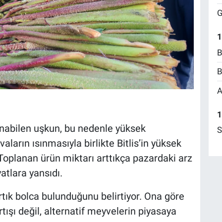
G
1
B
B
A
1
anabilen uşkun, bu nedenle yüksek
S
aların ısınmasıyla birlikte Bitlis’in yüksek
 Toplanan ürün miktarı arttıkça pazardaki arz
atlara yansıdı.
tık bolca bulunduğunu belirtiyor. Ona göre
tışı değil, alternatif meyvelerin piyasaya