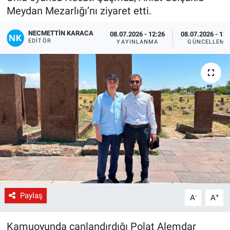
Meydan Mezarlığı’nı ziyaret etti.
Gündem
NECMETTIN KARACA
08.07.2026 - 12:26
08.07.2026 - 12:
EDITÖR
YAYINLANMA
GÜNCELLEME
Kültür-Sanat
Magazin
Politika
Resmi İlanlar
Sağlık
Siyaset
Paylaş
-
+
A
A
Spor
Kamuoyunda canlandırdığı Polat Alemdar
Yerel