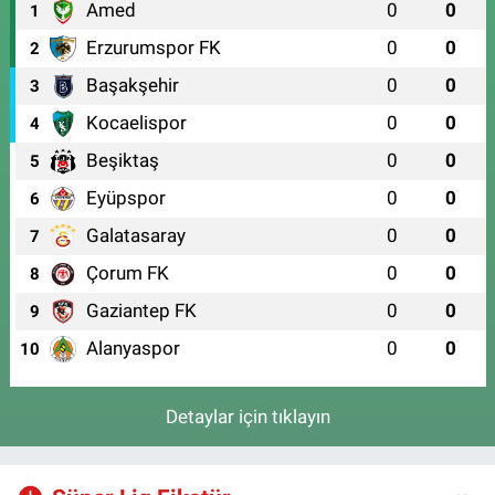
Amed
0
0
1
Erzurumspor FK
0
0
2
Başakşehir
0
0
3
Kocaelispor
0
0
4
Beşiktaş
0
0
5
Eyüpspor
0
0
6
Galatasaray
0
0
7
Çorum FK
0
0
8
Gaziantep FK
0
0
9
Alanyaspor
0
0
10
Detaylar için tıklayın