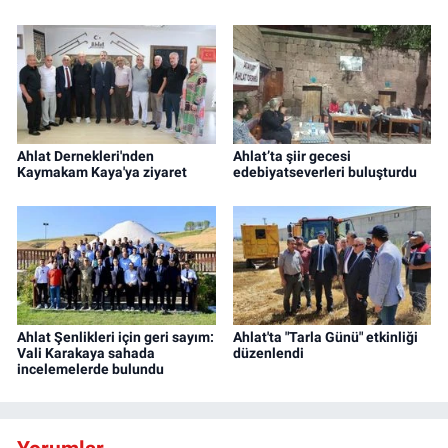
Ahlat Dernekleri'nden
Ahlat’ta şiir gecesi
Kaymakam Kaya'ya ziyaret
edebiyatseverleri buluşturdu
Ahlat Şenlikleri için geri sayım:
Ahlat'ta "Tarla Günü" etkinliği
Vali Karakaya sahada
düzenlendi
incelemelerde bulundu