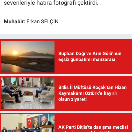
sevenleriyle hatıra fotoğrafı çektirdi.
Muhabir:
Erkan SELÇİN
Süphan Dağı ve Arin Gölü’nün
eşsiz günbatımı manzarası
Bitlis İl Müftüsü Koçak'tan Hizan
Kaymakamı Öztürk'e hayırlı
olsun ziyareti
AK Parti Bitlis'te danışma meclisi