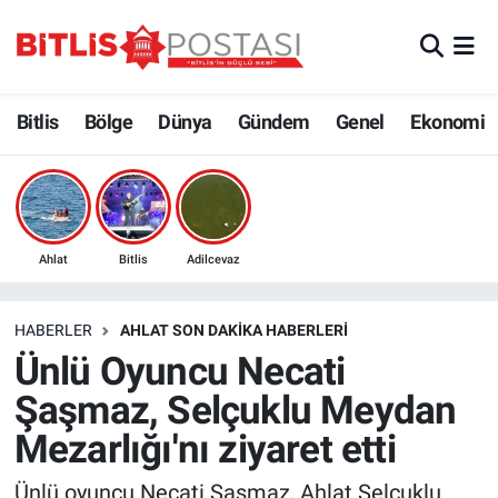
Asayiş
Nöbetçi Eczaneler
Bitlis
Bölge
Dünya
Gündem
Genel
Ekonomi
Bilim ve Teknoloji
Bitlis Hava Durumu
Bölge
Bitlis Trafik Yoğunluk Haritası
Çevre
Süper Lig Puan Durumu ve Fikstür
Ahlat
Bitlis
Adilcevaz
Dünya
Tüm Manşetler
HABERLER
AHLAT SON DAKIKA HABERLERI
Ünlü Oyuncu Necati
Eğitim
Son Dakika Haberleri
Şaşmaz, Selçuklu Meydan
Ekonomi
Haber Arşivi
Mezarlığı'nı ziyaret etti
Genel
Ünlü oyuncu Necati Şaşmaz, Ahlat Selçuklu