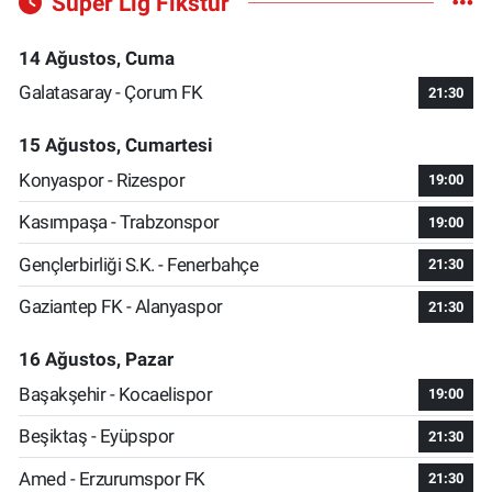
Süper Lig Fikstür
14 Ağustos, Cuma
Galatasaray - Çorum FK
21:30
15 Ağustos, Cumartesi
Konyaspor - Rizespor
19:00
Kasımpaşa - Trabzonspor
19:00
Gençlerbirliği S.K. - Fenerbahçe
21:30
Gaziantep FK - Alanyaspor
21:30
16 Ağustos, Pazar
Başakşehir - Kocaelispor
19:00
Beşiktaş - Eyüpspor
21:30
Amed - Erzurumspor FK
21:30