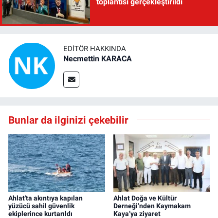
toplantısı gerçekleştirildi
EDITÖR HAKKINDA
Necmettin KARACA
Bunlar da ilginizi çekebilir
Ahlat'ta akıntıya kapılan
Ahlat Doğa ve Kültür
yüzücü sahil güvenlik
Derneği’nden Kaymakam
ekiplerince kurtarıldı
Kaya’ya ziyaret