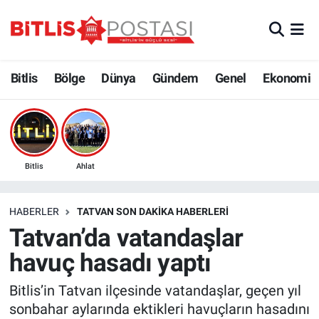
Asayiş
Nöbetçi Eczaneler
Bitlis
Bölge
Dünya
Gündem
Genel
Ekonomi
Bilim ve Teknoloji
Bitlis Hava Durumu
Bölge
Bitlis Trafik Yoğunluk Haritası
Çevre
Süper Lig Puan Durumu ve Fikstür
Bitlis
Ahlat
Dünya
Tüm Manşetler
HABERLER
TATVAN SON DAKIKA HABERLERI
Tatvan’da vatandaşlar
Eğitim
Son Dakika Haberleri
havuç hasadı yaptı
Ekonomi
Haber Arşivi
Bitlis’in Tatvan ilçesinde vatandaşlar, geçen yıl
sonbahar aylarında ektikleri havuçların hasadını
Genel