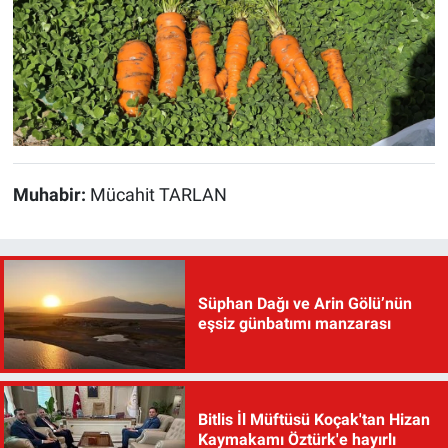
Muhabir:
Mücahit TARLAN
Süphan Dağı ve Arin Gölü’nün
eşsiz günbatımı manzarası
Bitlis İl Müftüsü Koçak'tan Hizan
Kaymakamı Öztürk'e hayırlı