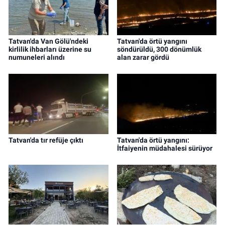
Tatvan'da Van Gölü'ndeki
Tatvan'da örtü yangını
kirlilik ihbarları üzerine su
söndürüldü, 300 dönümlük
numuneleri alındı
alan zarar gördü
Tatvan'da tır refüje çıktı
Tatvan'da örtü yangını:
İtfaiyenin müdahalesi sürüyor