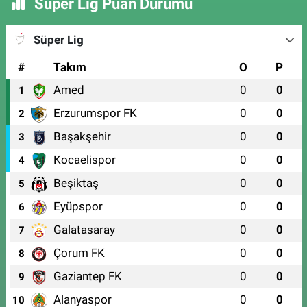
Süper Lig Puan Durumu
Süper Lig
#
Takım
O
P
Amed
0
0
1
Erzurumspor FK
0
0
2
Başakşehir
0
0
3
Kocaelispor
0
0
4
Beşiktaş
0
0
5
Eyüpspor
0
0
6
Galatasaray
0
0
7
Çorum FK
0
0
8
Gaziantep FK
0
0
9
Alanyaspor
0
0
10