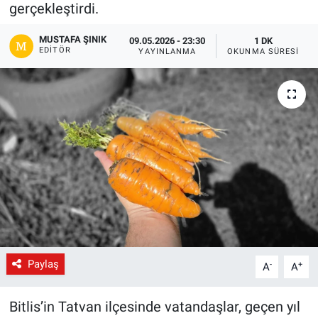
gerçekleştirdi.
Gündem
MUSTAFA ŞINIK
09.05.2026 - 23:30
1 DK
EDITÖR
YAYINLANMA
OKUNMA SÜRESI
Kültür-Sanat
Magazin
Politika
Resmi İlanlar
Sağlık
Siyaset
Paylaş
-
+
A
A
Spor
Bitlis’in Tatvan ilçesinde vatandaşlar, geçen yıl
Yerel