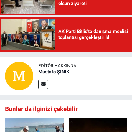
olsun ziyareti
AK Parti Bitlis'te danışma meclisi
toplantısı gerçekleştirildi
EDITÖR HAKKINDA
Mustafa ŞINIK
Bunlar da ilginizi çekebilir