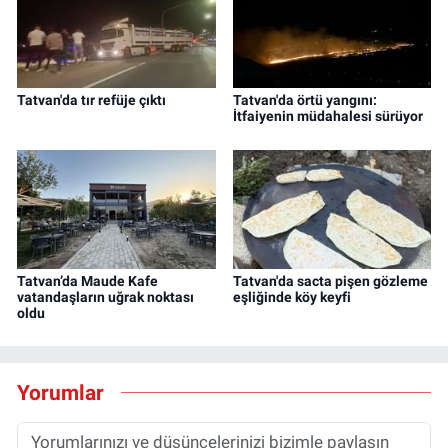
Tatvan'da tır refüje çıktı
Tatvan'da örtü yangını:
İtfaiyenin müdahalesi sürüyor
Tatvan’da Maude Kafe
Tatvan'da sacta pişen gözleme
vatandaşların uğrak noktası
eşliğinde köy keyfi
oldu
Yorumlar