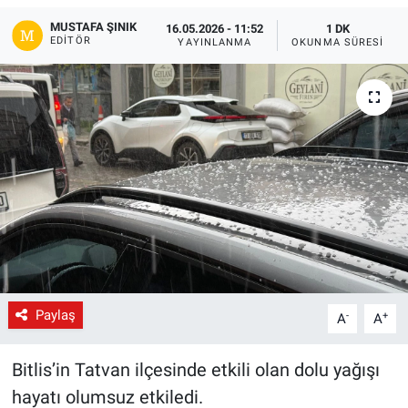
MUSTAFA ŞINIK
16.05.2026 - 11:52
1 DK
Gündem
EDITÖR
YAYINLANMA
OKUNMA SÜRESI
Kültür-Sanat
Magazin
Politika
Resmi İlanlar
Sağlık
Siyaset
Paylaş
-
+
A
A
Spor
Bitlis’in Tatvan ilçesinde etkili olan dolu yağışı
hayatı olumsuz etkiledi.
Yerel