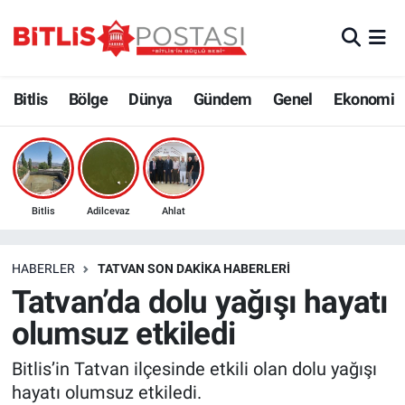
Asayiş
Nöbetçi Eczaneler
Bitlis
Bölge
Dünya
Gündem
Genel
Ekonomi
Bilim ve Teknoloji
Bitlis Hava Durumu
Bölge
Bitlis Trafik Yoğunluk Haritası
Çevre
Süper Lig Puan Durumu ve Fikstür
Bitlis
Adilcevaz
Ahlat
Dünya
Tüm Manşetler
HABERLER
TATVAN SON DAKIKA HABERLERI
Tatvan’da dolu yağışı hayatı
Eğitim
Son Dakika Haberleri
olumsuz etkiledi
Ekonomi
Haber Arşivi
Bitlis’in Tatvan ilçesinde etkili olan dolu yağışı
hayatı olumsuz etkiledi.
Genel