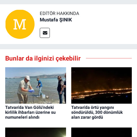
EDITÖR HAKKINDA
Mustafa ŞINIK
Bunlar da ilginizi çekebilir
Tatvan'da Van Gölü'ndeki
Tatvan'da örtü yangını
kirlilik ihbarları üzerine su
söndürüldü, 300 dönümlük
numuneleri alındı
alan zarar gördü