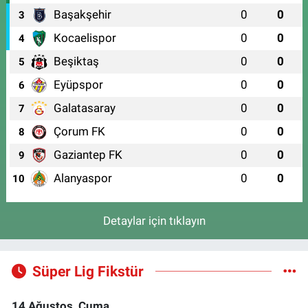
Başakşehir
0
0
3
Kocaelispor
0
0
4
Beşiktaş
0
0
5
Eyüpspor
0
0
6
Galatasaray
0
0
7
Çorum FK
0
0
8
Gaziantep FK
0
0
9
Alanyaspor
0
0
10
Detaylar için tıklayın
Süper Lig Fikstür
14 Ağustos, Cuma