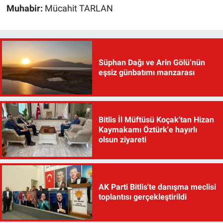
Muhabir:
Mücahit TARLAN
Süphan Dağı ve Arin Gölü’nün
eşsiz günbatımı manzarası
Bitlis İl Müftüsü Koçak'tan Hizan
Kaymakamı Öztürk'e hayırlı
olsun ziyareti
AK Parti Bitlis'te danışma meclisi
toplantısı gerçekleştirildi