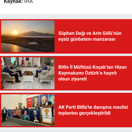
Kaynak:
İHA
Süphan Dağı ve Arin Gölü’nün
eşsiz günbatımı manzarası
Bitlis İl Müftüsü Koçak'tan Hizan
Kaymakamı Öztürk'e hayırlı
olsun ziyareti
AK Parti Bitlis'te danışma meclisi
toplantısı gerçekleştirildi