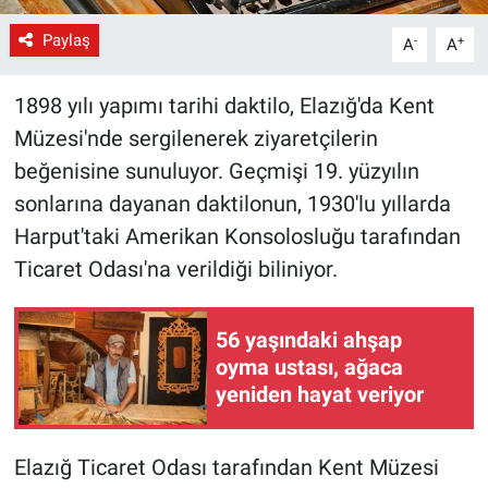
Paylaş
-
+
A
A
1898 yılı yapımı tarihi daktilo, Elazığ'da Kent
Müzesi'nde sergilenerek ziyaretçilerin
beğenisine sunuluyor. Geçmişi 19. yüzyılın
sonlarına dayanan daktilonun, 1930'lu yıllarda
Harput'taki Amerikan Konsolosluğu tarafından
Ticaret Odası'na verildiği biliniyor.
56 yaşındaki ahşap
oyma ustası, ağaca
yeniden hayat veriyor
Elazığ Ticaret Odası tarafından Kent Müzesi