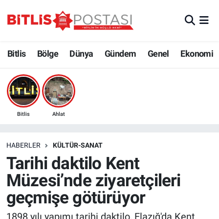
Asayiş
Nöbetçi Eczaneler
Bitlis
Bölge
Dünya
Gündem
Genel
Ekonomi
Bilim ve Teknoloji
Bitlis Hava Durumu
Bölge
Bitlis Trafik Yoğunluk Haritası
Çevre
Süper Lig Puan Durumu ve Fikstür
Bitlis
Ahlat
Dünya
Tüm Manşetler
HABERLER
KÜLTÜR-SANAT
Tarihi daktilo Kent
Eğitim
Son Dakika Haberleri
Müzesi’nde ziyaretçileri
Ekonomi
Haber Arşivi
geçmişe götürüyor
Genel
1898 yılı yapımı tarihi daktilo, Elazığ'da Kent