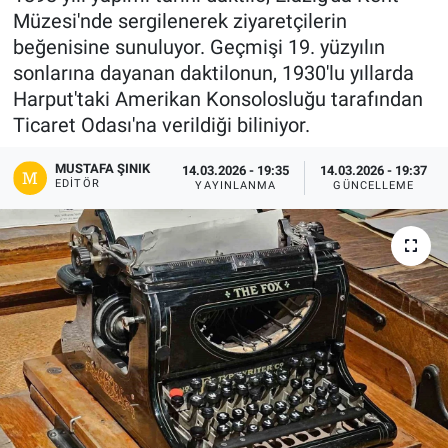
Müzesi'nde sergilenerek ziyaretçilerin
Gündem
beğenisine sunuluyor. Geçmişi 19. yüzyılın
sonlarına dayanan daktilonun, 1930'lu yıllarda
Kültür-Sanat
Harput'taki Amerikan Konsolosluğu tarafından
Ticaret Odası'na verildiği biliniyor.
Magazin
MUSTAFA ŞINIK
14.03.2026 - 19:35
14.03.2026 - 19:37
EDITÖR
Politika
YAYINLANMA
GÜNCELLEME
Resmi İlanlar
Sağlık
Siyaset
Spor
Yerel