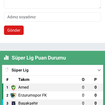
Gönder
Süper Lig Puan Durumu
Süper Lig
#
Takım
O
P
Amed
0
0
1
Erzurumspor FK
0
0
2
Başakşehir
0
0
3