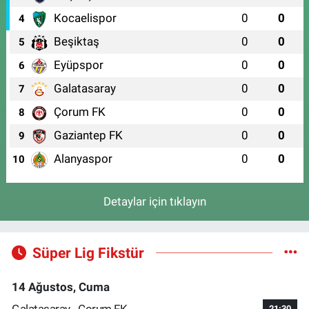
Kocaelispor
0
0
4
Beşiktaş
0
0
5
Eyüpspor
0
0
6
Galatasaray
0
0
7
Çorum FK
0
0
8
Gaziantep FK
0
0
9
Alanyaspor
0
0
10
Detaylar için tıklayın
Süper Lig Fikstür
14 Ağustos, Cuma
Galatasaray - Çorum FK
21:30