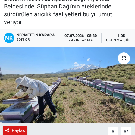
Beldesi'nde, Süphan Dağı'nın eteklerinde
Gündem
sürdürülen arıcılık faaliyetleri bu yıl umut
veriyor.
Kültür-Sanat
NECMETTIN KARACA
07.07.2026 - 08:30
1 DK
EDITÖR
YAYINLANMA
OKUNMA SÜRES
Magazin
Politika
Resmi İlanlar
Sağlık
Siyaset
Spor
Paylaş
-
+
A
A
Yerel