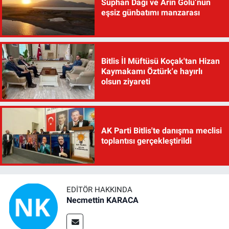
Süphan Dağı ve Arin Gölü’nün
eşsiz günbatımı manzarası
Bitlis İl Müftüsü Koçak'tan Hizan
Kaymakamı Öztürk'e hayırlı
olsun ziyareti
AK Parti Bitlis'te danışma meclisi
toplantısı gerçekleştirildi
EDITÖR HAKKINDA
Necmettin KARACA