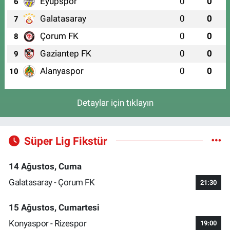
Eyüpspor
0
0
6
Galatasaray
0
0
7
Çorum FK
0
0
8
Gaziantep FK
0
0
9
Alanyaspor
0
0
10
Detaylar için tıklayın
Süper Lig Fikstür
14 Ağustos, Cuma
Galatasaray - Çorum FK
21:30
15 Ağustos, Cumartesi
Konyaspor - Rizespor
19:00