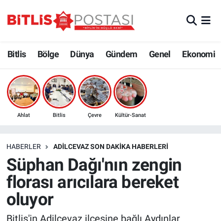
Asayiş
Nöbetçi Eczaneler
Bitlis
Bölge
Dünya
Gündem
Genel
Ekonomi
Bilim ve Teknoloji
Bitlis Hava Durumu
Bölge
Bitlis Trafik Yoğunluk Haritası
Çevre
Süper Lig Puan Durumu ve Fikstür
Ahlat
Bitlis
Çevre
Kültür-Sanat
Dünya
Tüm Manşetler
HABERLER
ADILCEVAZ SON DAKIKA HABERLERI
Süphan Dağı'nın zengin
Eğitim
Son Dakika Haberleri
florası arıcılara bereket
Ekonomi
Haber Arşivi
oluyor
Genel
Bitlis'in Adilcevaz ilçesine bağlı Aydınlar