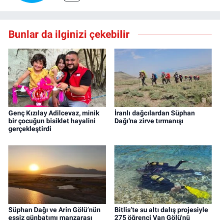
Bunlar da ilginizi çekebilir
Genç Kızılay Adilcevaz, minik
İranlı dağcılardan Süphan
bir çocuğun bisiklet hayalini
Dağı'na zirve tırmanışı
gerçekleştirdi
Süphan Dağı ve Arin Gölü’nün
Bitlis’te su altı dalış projesiyle
eşsiz günbatımı manzarası
275 öğrenci Van Gölü'nü