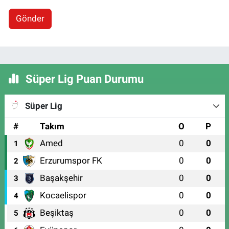
Gönder
Süper Lig Puan Durumu
Süper Lig
#
Takım
O
P
Amed
0
0
1
Erzurumspor FK
0
0
2
Başakşehir
0
0
3
Kocaelispor
0
0
4
Beşiktaş
0
0
5