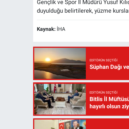
Gençlik ve Spor İl Müdürü Yusuf Kılı
duyulduğu belirtilerek, yüzme kursla
Kaynak:
İHA
EDITÖRÜN SEÇTIĞI
Süphan Dağı ve
EDITÖRÜN SEÇTIĞI
Bitlis İl Müft
hayırlı olsun zi