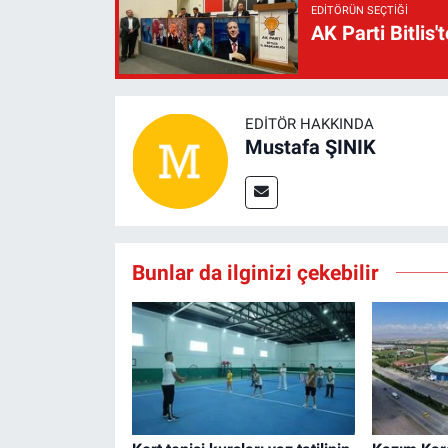
EDITÖRÜN SEÇTIĞI
AK Parti Bitlis'
EDITÖR HAKKINDA
Mustafa ŞINIK
Bunlar da ilginizi çekebilir