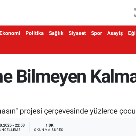
6
4
Ekonomi
Politika
Sağlık
Siyaset
Spor
Asayiş
Eği
5
6
6
e Bilmeyen Kalmas
1
sın" projesi çerçevesinde yüzlerce çocu
0.2025 - 22:58
1 DK
ÜNCELLEME
OKUNMA SÜRESI