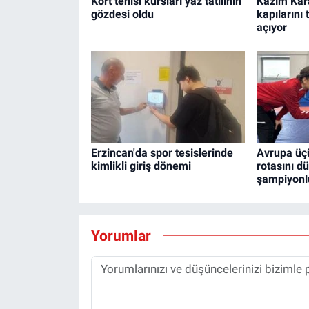
Kort tenisi kursları yaz tatilinin
Kazım Kar
gözdesi oldu
kapılarını
açıyor
Erzincan'da spor tesislerinde
Avrupa ü
kimlikli giriş dönemi
rotasını d
şampiyonl
Yorumlar