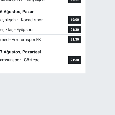
6 Ağustos, Pazar
aşakşehir - Kocaelispor
19:00
eşiktaş - Eyüpspor
21:30
med - Erzurumspor FK
21:30
7 Ağustos, Pazartesi
amsunspor - Göztepe
21:30