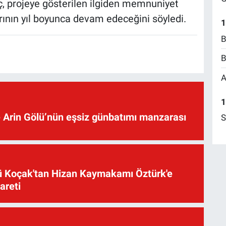
ç, projeye gösterilen ilgiden memnuniyet
rının yıl boyunca devam edeceğini söyledi.
1
B
B
A
1
 Arin Gölü’nün eşsiz günbatımı manzarası
S
üsü Koçak'tan Hizan Kaymakamı Öztürk'e
yareti