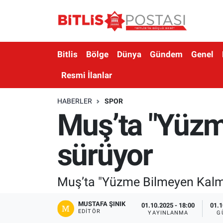
Asayiş
Nöbetçi Eczaneler
Bitlis
Bölge
Dünya
Gündem
Genel
Bilim ve Teknoloji
Bitlis Hava Durumu
Resmi İlanlar
Bölge
Bitlis Trafik Yoğunluk Haritası
HABERLER
SPOR
Muş’ta "Yüzm
Çevre
Süper Lig Puan Durumu ve Fikstür
Dünya
Tüm Manşetler
sürüyor
Eğitim
Son Dakika Haberleri
Muş’ta "Yüzme Bilmeyen Kalma
Ekonomi
Haber Arşivi
MUSTAFA ŞINIK
01.10.2025 - 18:00
01.1
EDITÖR
YAYINLANMA
G
Genel