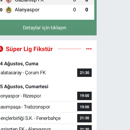
Alanyaspor
0
0
10
Detaylar için tıklayın
Süper Lig Fikstür
4 Ağustos, Cuma
alatasaray - Çorum FK
21:30
5 Ağustos, Cumartesi
onyaspor - Rizespor
19:00
asımpaşa - Trabzonspor
19:00
ençlerbirliği S.K. - Fenerbahçe
21:30
aziantep FK - Alanyaspor
21:30