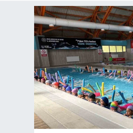
Gündem
Kültür-Sanat
Magazin
Politika
Resmi İlanlar
Sağlık
Siyaset
Spor
Yerel