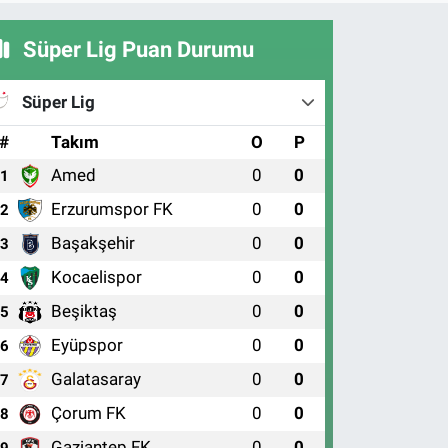
Süper Lig Puan Durumu
Süper Lig
#
Takım
O
P
Amed
0
0
1
Erzurumspor FK
0
0
2
Başakşehir
0
0
3
Kocaelispor
0
0
4
Beşiktaş
0
0
5
Eyüpspor
0
0
6
Galatasaray
0
0
7
Çorum FK
0
0
8
Gaziantep FK
0
0
9