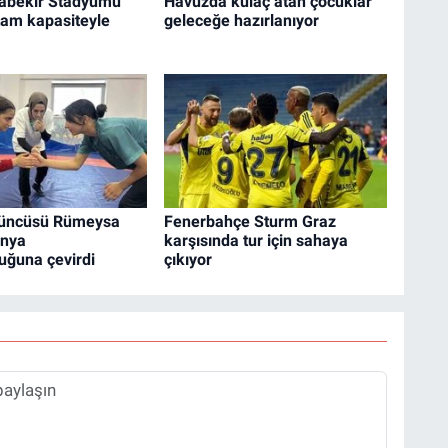
abekir Stadyumu
Havuzda kulaç atan çocuklar
 tam kapasiteyle
geleceğe hazırlanıyor
çüncüsü Rümeysa
Fenerbahçe Sturm Graz
ünya
karşısında tur için sahaya
uğuna çevirdi
çıkıyor