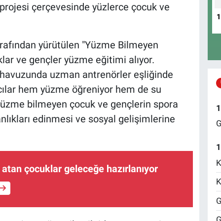
rojesi çerçevesinde yüzlerce çocuk ve
arafından yürütülen "Yüzme Bilmeyen
ar ve gençler yüzme eğitimi alıyor.
 havuzunda uzman antrenörler eşliğinde
ımcılar hem yüzme öğreniyor hem de su
le yüzme bilmeyen çocuk ve gençlerin spora
1
nlıkları edinmesi ve sosyal gelişimlerine
G
1
K
atan çocuklar geleceğe hazırlanıyor
K
G
G