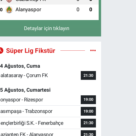
Alanyaspor
0
0
10
Detaylar için tıklayın
Süper Lig Fikstür
4 Ağustos, Cuma
alatasaray - Çorum FK
21:30
5 Ağustos, Cumartesi
onyaspor - Rizespor
19:00
asımpaşa - Trabzonspor
19:00
ençlerbirliği S.K. - Fenerbahçe
21:30
aziantep FK - Alanyaspor
21:30