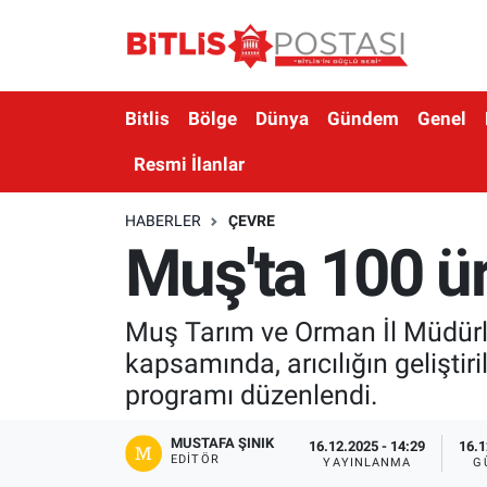
Asayiş
Nöbetçi Eczaneler
Bitlis
Bölge
Dünya
Gündem
Genel
Bilim ve Teknoloji
Bitlis Hava Durumu
Resmi İlanlar
Bölge
Bitlis Trafik Yoğunluk Haritası
HABERLER
ÇEVRE
Muş'ta 100 ür
Çevre
Süper Lig Puan Durumu ve Fikstür
Dünya
Tüm Manşetler
Muş Tarım ve Orman İl Müdürlüğ
kapsamında, arıcılığın geliştir
Eğitim
Son Dakika Haberleri
programı düzenlendi.
Ekonomi
Haber Arşivi
MUSTAFA ŞINIK
16.12.2025 - 14:29
16.1
EDITÖR
YAYINLANMA
G
Genel