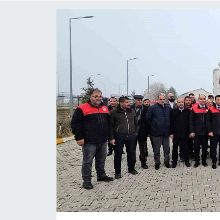
Gündem
Kültür-Sanat
Magazin
Politika
Resmi İlanlar
Sağlık
Siyaset
Spor
Yerel