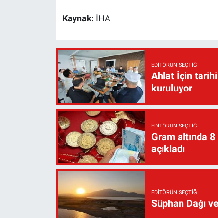
Kaynak:
İHA
EDITÖRÜN SEÇTIĞI
Ahlat İçin tari
kuruluyor
EDITÖRÜN SEÇTIĞI
Gram altında 8
açıkladı
EDITÖRÜN SEÇTIĞI
Süphan Dağı ve