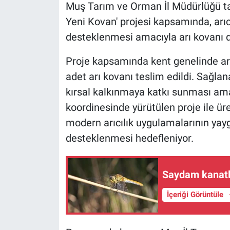
Muş Tarım ve Orman İl Müdürlüğü tar
Yeni Kovan' projesi kapsamında, arıcıl
desteklenmesi amacıyla arı kovanı 
Proje kapsamında kent genelinde arı
adet arı kovanı teslim edildi. Sağlan
kırsal kalkınmaya katkı sunması am
koordinesinde yürütülen proje ile üret
modern arıcılık uygulamalarının yaygı
desteklenmesi hedefleniyor.
Saydam kanatlı
İçeriği Görüntüle