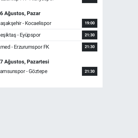
6 Ağustos, Pazar
aşakşehir - Kocaelispor
19:00
eşiktaş - Eyüpspor
21:30
med - Erzurumspor FK
21:30
7 Ağustos, Pazartesi
amsunspor - Göztepe
21:30