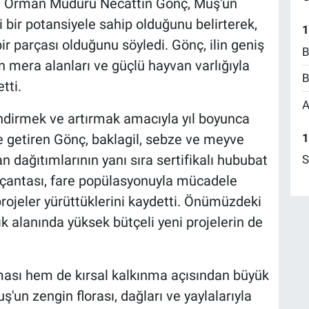
e Orman Müdürü Necattin Gönç, Muş'un
 bir potansiyele sahip olduğunu belirterek,
1
bir parçası olduğunu söyledi. Gönç, ilin geniş
B
in mera alanları ve güçlü hayvan varlığıyla
B
tti.
A
endirmek ve artırmak amacıyla yıl boyunca
1
le getiren Gönç, baklagil, sebze ve meyve
n dağıtımlarının yanı sıra sertifikalı hububat
S
n çantası, fare popülasyonuyla mücadele
projeler yürüttüklerini kaydetti. Önümüzdeki
ılık alanında yüksek bütçeli yeni projelerin de
nması hem de kırsal kalkınma açısından büyük
'un zengin florası, dağları ve yaylalarıyla