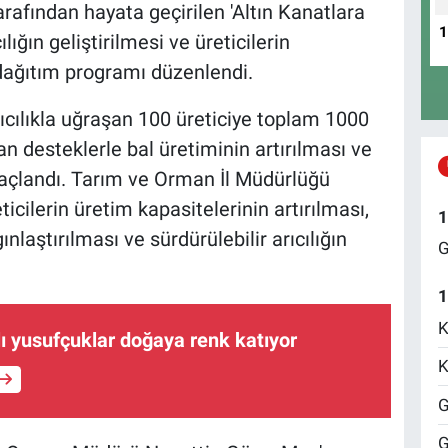
afından hayata geçirilen 'Altın Kanatlara
ığın geliştirilmesi ve üreticilerin
dağıtım programı düzenlendi.
cılıkla uğraşan 100 üreticiye toplam 1000
an desteklerle bal üretiminin artırılması ve
açlandı. Tarım ve Orman İl Müdürlüğü
icilerin üretim kapasitelerinin artırılması,
1
nlaştırılması ve sürdürülebilir arıcılığın
G
1
K
 yusufçuklar doğaya renk katıyor
K
G
G