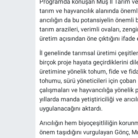
Programda konuşan Muş İl Tarım v
tarım ve hayvancılık alanında önemli
arıcılığın da bu potansiyelin önemli 
tarım arazileri, verimli ovaları, zeng
üretim açısından öne çıktığını ifade e
İl genelinde tarımsal üretimi çeşitl
birçok proje hayata geçirdiklerini di
üretimine yönelik tohum, fide ve fida
tohumu, sürü yöneticileri için çoba
çalışmaları ve hayvancılığa yönelik 
yıllarda manda yetiştiriciliği ve arıc
uygulanacağını aktardı.
Arıcılığın hem biyoçeşitliliğin koru
önem taşıdığını vurgulayan Gönç, Muş