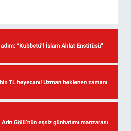
hi adım: “Kubbetü’l İslam Ahlat Enstitüsü”
 bin TL heyecanı! Uzman beklenen zamanı
 Arin Gölü’nün eşsiz günbatımı manzarası