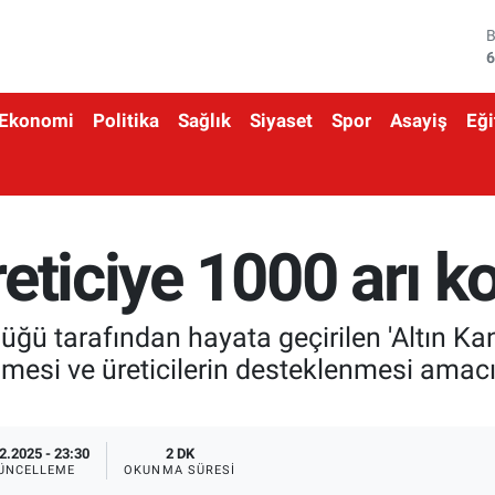
6
4
5
Ekonomi
Politika
Sağlık
Siyaset
Spor
Asayiş
Eği
6
6
1
eticiye 1000 arı ko
ü tarafından hayata geçirilen 'Altın Kan
ilmesi ve üreticilerin desteklenmesi amac
2.2025 - 23:30
2 DK
ÜNCELLEME
OKUNMA SÜRESI