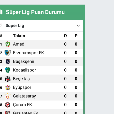
Süper Lig Puan Durumu
Süper Lig
#
Takım
O
P
Amed
0
0
1
Erzurumspor FK
0
0
2
Başakşehir
0
0
3
Kocaelispor
0
0
4
Beşiktaş
0
0
5
Eyüpspor
0
0
6
Galatasaray
0
0
7
Çorum FK
0
0
8
Gaziantep FK
0
0
9