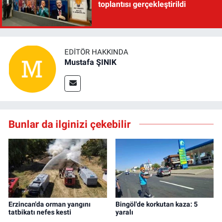
toplantısı gerçekleştirildi
EDITÖR HAKKINDA
Mustafa ŞINIK
Bunlar da ilginizi çekebilir
Erzincan'da orman yangını
Bingöl'de korkutan kaza: 5
tatbikatı nefes kesti
yaralı