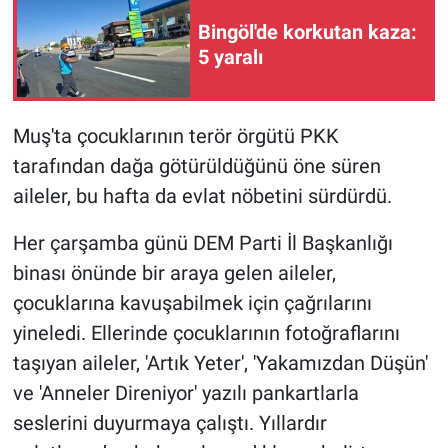
Bingöl'de korkutan kaza:
5 yaralı
Muş'ta çocuklarının terör örgütü PKK
tarafından dağa götürüldüğünü öne süren
aileler, bu hafta da evlat nöbetini sürdürdü.
Her çarşamba günü DEM Parti İl Başkanlığı
binası önünde bir araya gelen aileler,
çocuklarına kavuşabilmek için çağrılarını
yineledi. Ellerinde çocuklarının fotoğraflarını
taşıyan aileler, 'Artık Yeter', 'Yakamızdan Düşün'
ve 'Anneler Direniyor' yazılı pankartlarla
seslerini duyurmaya çalıştı. Yıllardır