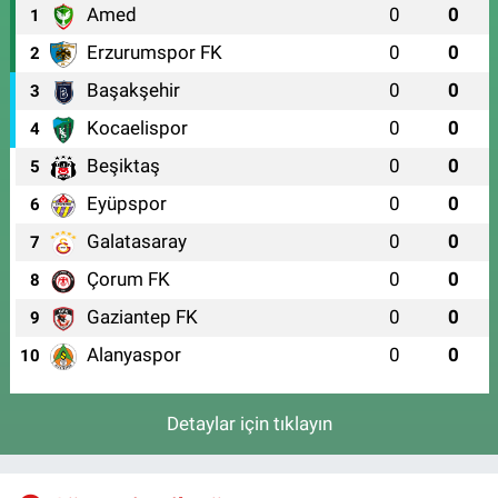
Amed
0
0
1
Erzurumspor FK
0
0
2
Başakşehir
0
0
3
Kocaelispor
0
0
4
Beşiktaş
0
0
5
Eyüpspor
0
0
6
Galatasaray
0
0
7
Çorum FK
0
0
8
Gaziantep FK
0
0
9
Alanyaspor
0
0
10
Detaylar için tıklayın