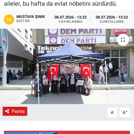
aileler, bu hafta da evlat nöbetini sürdürdü.
Gündem
MUSTAFA ŞINIK
08.07.2026 - 13:23
08.07.2026 - 13:23
EDITÖR
YAYINLANMA
GÜNCELLEME
Kültür-Sanat
Magazin
Politika
Resmi İlanlar
Sağlık
Siyaset
Paylaş
-
+
A
A
Spor
Yerel