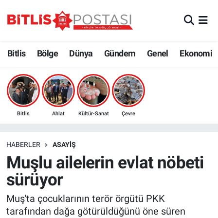
Asayiş
Nöbetçi Eczaneler
Bitlis
Bölge
Dünya
Gündem
Genel
Ekonomi
Bilim ve Teknoloji
Bitlis Hava Durumu
Bölge
Bitlis Trafik Yoğunluk Haritası
Çevre
Süper Lig Puan Durumu ve Fikstür
Bitlis
Ahlat
Kültür-Sanat
Çevre
Dünya
Tüm Manşetler
HABERLER
ASAYIŞ
Muşlu ailelerin evlat nöbeti
Eğitim
Son Dakika Haberleri
sürüyor
Ekonomi
Haber Arşivi
Muş'ta çocuklarının terör örgütü PKK
tarafından dağa götürüldüğünü öne süren
Genel