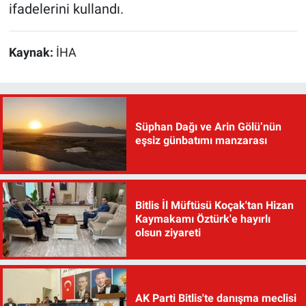
ifadelerini kullandı.
Kaynak:
İHA
Süphan Dağı ve Arin Gölü’nün
eşsiz günbatımı manzarası
Bitlis İl Müftüsü Koçak'tan Hizan
Kaymakamı Öztürk'e hayırlı
olsun ziyareti
AK Parti Bitlis'te danışma meclisi