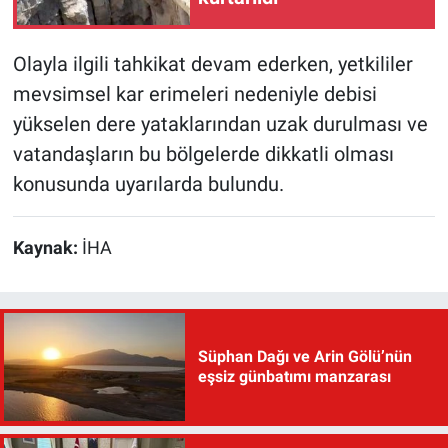
Olayla ilgili tahkikat devam ederken, yetkililer
mevsimsel kar erimeleri nedeniyle debisi
yükselen dere yataklarından uzak durulması ve
vatandaşların bu bölgelerde dikkatli olması
konusunda uyarılarda bulundu.
Kaynak:
İHA
Süphan Dağı ve Arin Gölü’nün
eşsiz günbatımı manzarası