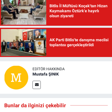
Bitlis İl Müftüsü Koçak'tan Hizan
Kaymakamı Öztürk'e hayırlı
olsun ziyareti
AK Parti Bitlis'te danışma meclisi
toplantısı gerçekleştirildi
EDITÖR HAKKINDA
Mustafa ŞINIK
Bunlar da ilginizi çekebilir