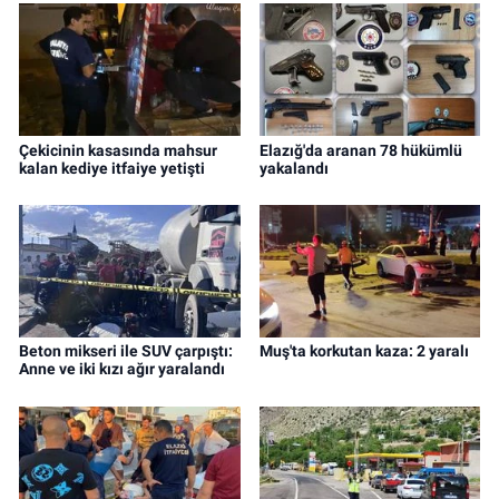
Çekicinin kasasında mahsur
Elazığ'da aranan 78 hükümlü
kalan kediye itfaiye yetişti
yakalandı
Beton mikseri ile SUV çarpıştı:
Muş'ta korkutan kaza: 2 yaralı
Anne ve iki kızı ağır yaralandı