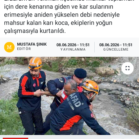
için dere kenarına giden ve kar sularının
Gündem
erimesiyle aniden yükselen debi nedeniyle
mahsur kalan karı koca, ekiplerin yoğun
Kültür-Sanat
çalışmasıyla kurtarıldı.
Magazin
MUSTAFA ŞINIK
08.06.2026 - 11:51
08.06.2026 - 11:51
EDITÖR
YAYINLANMA
GÜNCELLEME
Politika
Resmi İlanlar
Sağlık
Siyaset
Spor
Yerel