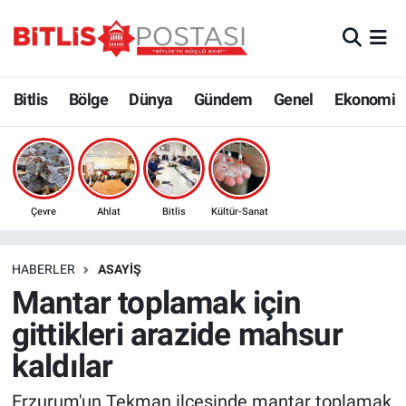
Asayiş
Nöbetçi Eczaneler
Bitlis
Bölge
Dünya
Gündem
Genel
Ekonomi
Bilim ve Teknoloji
Bitlis Hava Durumu
Bölge
Bitlis Trafik Yoğunluk Haritası
Çevre
Süper Lig Puan Durumu ve Fikstür
Çevre
Ahlat
Bitlis
Kültür-Sanat
Dünya
Tüm Manşetler
HABERLER
ASAYIŞ
Mantar toplamak için
Eğitim
Son Dakika Haberleri
gittikleri arazide mahsur
Ekonomi
Haber Arşivi
kaldılar
Genel
Erzurum'un Tekman ilçesinde mantar toplamak