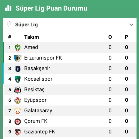
Süper Lig Puan Durumu
Süper Lig
#
Takım
O
P
Amed
0
0
1
Erzurumspor FK
0
0
2
Başakşehir
0
0
3
Kocaelispor
0
0
4
Beşiktaş
0
0
5
Eyüpspor
0
0
6
Galatasaray
0
0
7
Çorum FK
0
0
8
Gaziantep FK
0
0
9