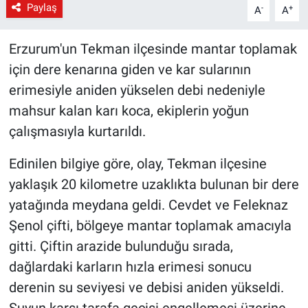
Paylaş
-
+
A
A
Erzurum'un Tekman ilçesinde mantar toplamak
için dere kenarına giden ve kar sularının
erimesiyle aniden yükselen debi nedeniyle
mahsur kalan karı koca, ekiplerin yoğun
çalışmasıyla kurtarıldı.
Edinilen bilgiye göre, olay, Tekman ilçesine
yaklaşık 20 kilometre uzaklıkta bulunan bir dere
yatağında meydana geldi. Cevdet ve Feleknaz
Şenol çifti, bölgeye mantar toplamak amacıyla
gitti. Çiftin arazide bulunduğu sırada,
dağlardaki karların hızla erimesi sonucu
derenin su seviyesi ve debisi aniden yükseldi.
Suyun karşı tarafa geçişi engellemesi üzerine