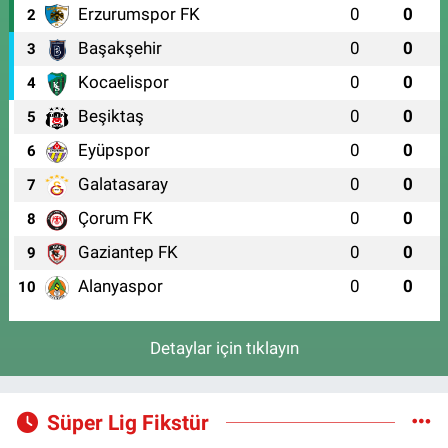
Erzurumspor FK
0
0
2
Başakşehir
0
0
3
Kocaelispor
0
0
4
Beşiktaş
0
0
5
Eyüpspor
0
0
6
Galatasaray
0
0
7
Çorum FK
0
0
8
Gaziantep FK
0
0
9
Alanyaspor
0
0
10
Detaylar için tıklayın
Süper Lig Fikstür