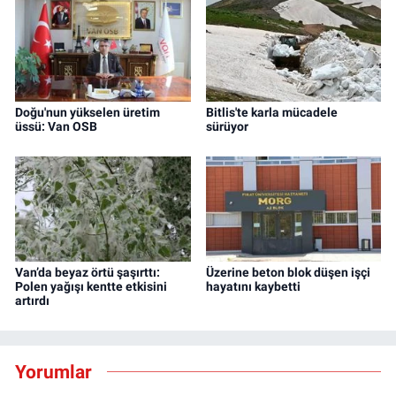
Doğu'nun yükselen üretim
Bitlis'te karla mücadele
üssü: Van OSB
sürüyor
Van’da beyaz örtü şaşırttı:
Üzerine beton blok düşen işçi
Polen yağışı kentte etkisini
hayatını kaybetti
artırdı
Yorumlar