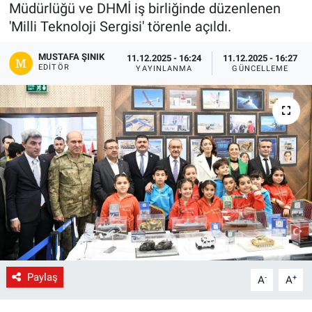
Müdürlüğü ve DHMİ iş birliğinde düzenlenen
Gündem
'Milli Teknoloji Sergisi' törenle açıldı.
MUSTAFA ŞINIK
11.12.2025 - 16:24
11.12.2025 - 16:27
Kültür-Sanat
EDITÖR
YAYINLANMA
GÜNCELLEME
Magazin
Politika
Resmi İlanlar
Sağlık
Siyaset
Spor
Paylaş
-
+
A
A
Yerel