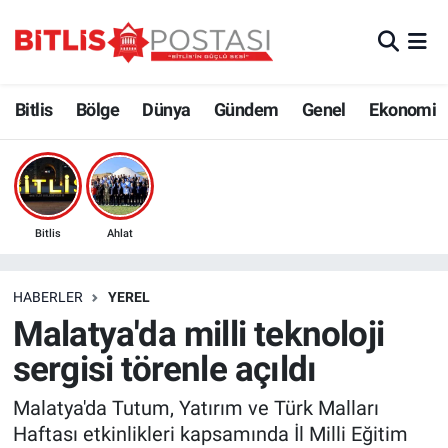
Asayiş
Nöbetçi Eczaneler
Bitlis
Bölge
Dünya
Gündem
Genel
Ekonomi
Bilim ve Teknoloji
Bitlis Hava Durumu
Bölge
Bitlis Trafik Yoğunluk Haritası
Çevre
Süper Lig Puan Durumu ve Fikstür
Bitlis
Ahlat
Dünya
Tüm Manşetler
HABERLER
YEREL
Malatya'da milli teknoloji
Eğitim
Son Dakika Haberleri
sergisi törenle açıldı
Ekonomi
Haber Arşivi
Malatya'da Tutum, Yatırım ve Türk Malları
Haftası etkinlikleri kapsamında İl Milli Eğitim
Genel