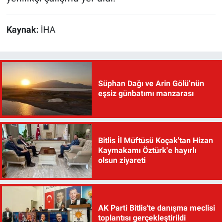
Kaynak:
İHA
Süphan Dağı ve Arin Gölü’nün
eşsiz günbatımı manzarası
Bitlis İl Müftüsü Koçak'tan Hizan
Kaymakamı Öztürk'e hayırlı
olsun ziyareti
AK Parti Bitlis'te danışma meclisi
toplantısı gerçekleştirildi