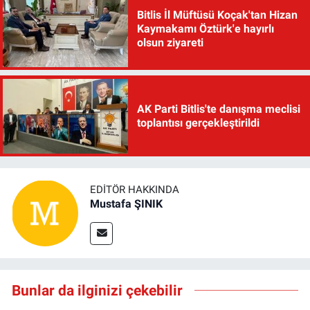
Bitlis İl Müftüsü Koçak'tan Hizan
Kaymakamı Öztürk'e hayırlı
olsun ziyareti
AK Parti Bitlis'te danışma meclisi
toplantısı gerçekleştirildi
EDITÖR HAKKINDA
Mustafa ŞINIK
Bunlar da ilginizi çekebilir