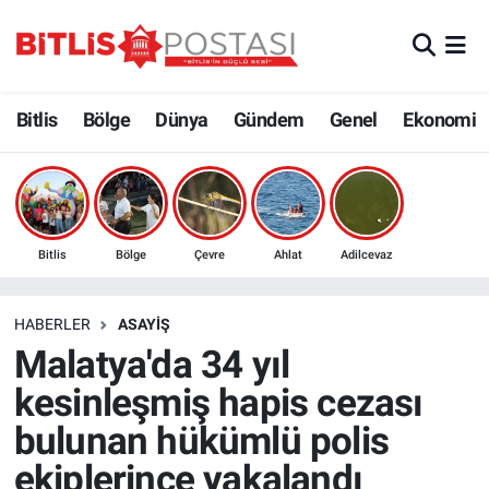
Asayiş
Nöbetçi Eczaneler
Bitlis
Bölge
Dünya
Gündem
Genel
Ekonomi
Bilim ve Teknoloji
Bitlis Hava Durumu
Bölge
Bitlis Trafik Yoğunluk Haritası
Çevre
Süper Lig Puan Durumu ve Fikstür
Bitlis
Bölge
Çevre
Ahlat
Adilcevaz
Dünya
Tüm Manşetler
HABERLER
ASAYIŞ
Malatya'da 34 yıl
Eğitim
Son Dakika Haberleri
kesinleşmiş hapis cezası
Ekonomi
Haber Arşivi
bulunan hükümlü polis
ekiplerince yakalandı
Genel