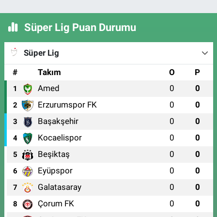
Süper Lig Puan Durumu
Süper Lig
#
Takım
O
P
Amed
0
0
1
Erzurumspor FK
0
0
2
Başakşehir
0
0
3
Kocaelispor
0
0
4
Beşiktaş
0
0
5
Eyüpspor
0
0
6
Galatasaray
0
0
7
Çorum FK
0
0
8