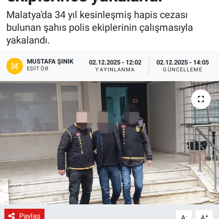
Malatya'da 34 yıl kesinleşmiş hapis cezası
Gündem
bulunan şahıs polis ekiplerinin çalışmasıyla
yakalandı.
Kültür-Sanat
MUSTAFA ŞINIK
02.12.2025 - 12:02
02.12.2025 - 14:05
Magazin
EDITÖR
YAYINLANMA
GÜNCELLEME
Politika
Resmi İlanlar
Sağlık
Siyaset
Spor
Paylaş
Yerel
-
+
A
A