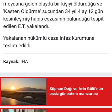
meydana gelen olayda bir kişiyi öldürdüğü ve
'Kasten Öldürme' suçundan 34 yıl 4 ay 12 gün
kesinleşmiş hapis cezasının bulunduğu tespit
edilen E.T. yakalandı.
Yakalanan hükümlü ceza infaz kurumuna
teslim edildi.
Kaynak:
İHA
Süphan Dağı ve Arin Gölü’nün
eşsiz günbatımı manzarası