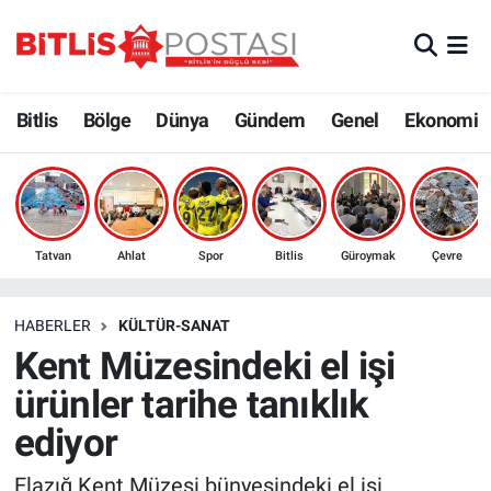
Asayiş
Nöbetçi Eczaneler
Bitlis
Bölge
Dünya
Gündem
Genel
Ekonomi
Bilim ve Teknoloji
Bitlis Hava Durumu
Bölge
Bitlis Trafik Yoğunluk Haritası
Çevre
Süper Lig Puan Durumu ve Fikstür
Tatvan
Ahlat
Spor
Bitlis
Güroymak
Çevre
Dünya
Tüm Manşetler
HABERLER
KÜLTÜR-SANAT
Kent Müzesindeki el işi
Eğitim
Son Dakika Haberleri
ürünler tarihe tanıklık
Ekonomi
Haber Arşivi
ediyor
Genel
Elazığ Kent Müzesi bünyesindeki el işi