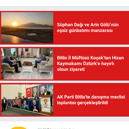
Süphan Dağı ve Arin Gölü’nün
eşsiz günbatımı manzarası
Bitlis İl Müftüsü Koçak'tan Hizan
Kaymakamı Öztürk'e hayırlı
olsun ziyareti
AK Parti Bitlis'te danışma meclisi
toplantısı gerçekleştirildi