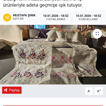
ürünleriyle adeta geçmişe ışık tutuyor.
Gündem
MUSTAFA ŞINIK
10.01.2026 - 18:52
10.01.2026 - 18:52
EDITÖR
YAYINLANMA
GÜNCELLEME
Kültür-Sanat
Magazin
Politika
Resmi İlanlar
Sağlık
Siyaset
Paylaş
-
+
A
A
Spor
Yerel