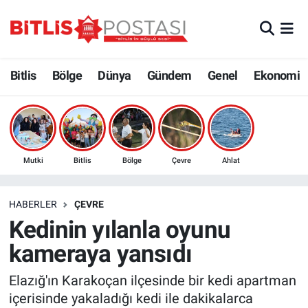
Asayiş
Nöbetçi Eczaneler
Bitlis
Bölge
Dünya
Gündem
Genel
Ekonomi
Bilim ve Teknoloji
Bitlis Hava Durumu
Bölge
Bitlis Trafik Yoğunluk Haritası
Çevre
Süper Lig Puan Durumu ve Fikstür
Mutki
Bitlis
Bölge
Çevre
Ahlat
Dünya
Tüm Manşetler
HABERLER
ÇEVRE
Kedinin yılanla oyunu
Eğitim
Son Dakika Haberleri
kameraya yansıdı
Ekonomi
Haber Arşivi
Elazığ'ın Karakoçan ilçesinde bir kedi apartman
içerisinde yakaladığı kedi ile dakikalarca
Genel