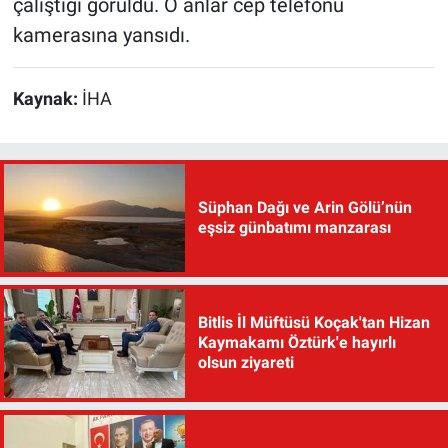
çalıştığı görüldü. O anlar cep telefonu
kamerasına yansıdı.
Kaynak:
İHA
Süphan Dağı ve Arin Gölü’nün
eşsiz günbatımı manzarası
Bitlis İl Müftüsü Koçak'tan Hizan
Kaymakamı Öztürk'e hayırlı
olsun ziyareti