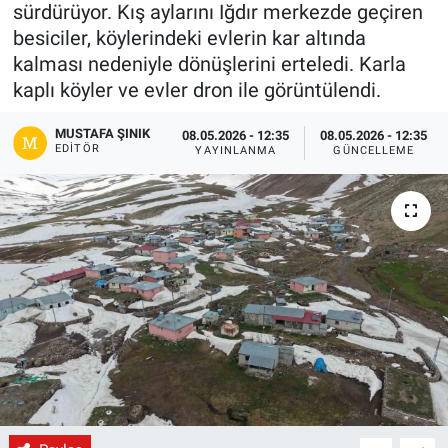
sürdürüyor. Kış aylarını Iğdır merkezde geçiren
Gündem
besiciler, köylerindeki evlerin kar altında
kalması nedeniyle dönüşlerini erteledi. Karla
Kültür-Sanat
kaplı köyler ve evler dron ile görüntülendi.
MUSTAFA ŞINIK
Magazin
08.05.2026 - 12:35
08.05.2026 - 12:35
EDITÖR
YAYINLANMA
GÜNCELLEME
Politika
Resmi İlanlar
Sağlık
Siyaset
Spor
Yerel