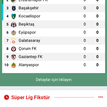
2
Başakşehir
0
0
3
Kocaelispor
0
0
4
Beşiktaş
0
0
5
Eyüpspor
0
0
6
Galatasaray
0
0
7
Çorum FK
0
0
8
Gaziantep FK
0
0
9
Alanyaspor
0
0
10
Detaylar için tıklayın
Süper Lig Fikstür