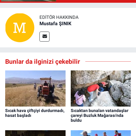
EDITÖR HAKKINDA
Mustafa ŞINIK
Bunlar da ilginizi çekebilir
Sıcak hava çiftçiyi durdurmadı,
Sıcaktan bunalan vatandaşlar
hasat başladı
çareyi Buzluk Mağarası'nda
buldu