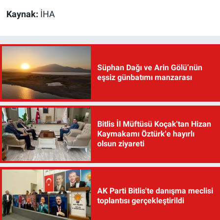
Kaynak:
İHA
Süphan Dağı ve Arin Gölü’nün
eşsiz günbatımı manzarası
Bitlis İl Müftüsü Koçak'tan Hizan
Kaymakamı Öztürk'e hayırlı
olsun ziyareti
AK Parti Bitlis'te danışma meclisi
toplantısı gerçekleştirildi