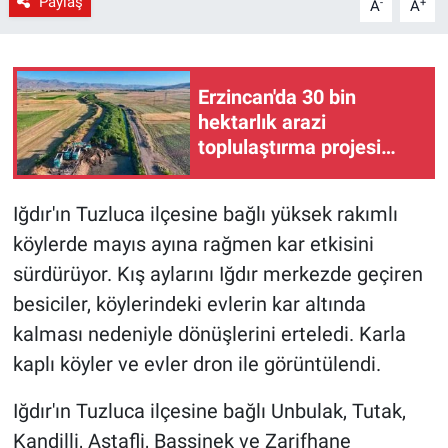
Paylaş
-
+
A
A
Erzincan'da 30 bin
hektarlık arazi
toplulaştırma projesi
devam ediyor
Iğdır'ın Tuzluca ilçesine bağlı yüksek rakımlı
köylerde mayıs ayına rağmen kar etkisini
sürdürüyor. Kış aylarını Iğdır merkezde geçiren
besiciler, köylerindeki evlerin kar altında
kalması nedeniyle dönüşlerini erteledi. Karla
kaplı köyler ve evler dron ile görüntülendi.
Iğdır'ın Tuzluca ilçesine bağlı Unbulak, Tutak,
Kandilli, Astafli, Başsinek ve Zarifhane