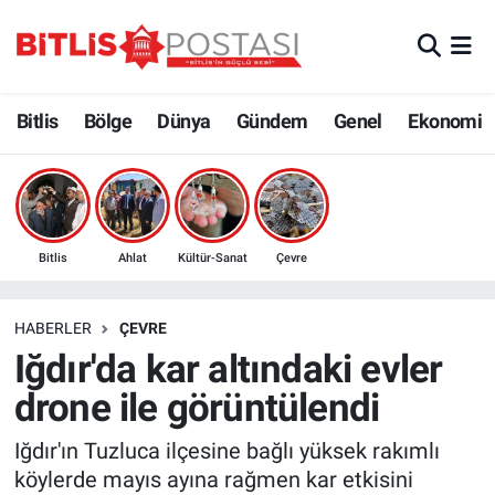
Asayiş
Nöbetçi Eczaneler
Bitlis
Bölge
Dünya
Gündem
Genel
Ekonomi
Bilim ve Teknoloji
Bitlis Hava Durumu
Bölge
Bitlis Trafik Yoğunluk Haritası
Çevre
Süper Lig Puan Durumu ve Fikstür
Bitlis
Ahlat
Kültür-Sanat
Çevre
Dünya
Tüm Manşetler
HABERLER
ÇEVRE
Iğdır'da kar altındaki evler
Eğitim
Son Dakika Haberleri
drone ile görüntülendi
Ekonomi
Haber Arşivi
Iğdır'ın Tuzluca ilçesine bağlı yüksek rakımlı
köylerde mayıs ayına rağmen kar etkisini
Genel