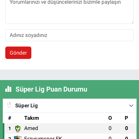
Gönder
Süper Lig Puan Durumu
Süper Lig
#
Takım
O
P
Amed
0
0
1
Erzurumspor FK
0
0