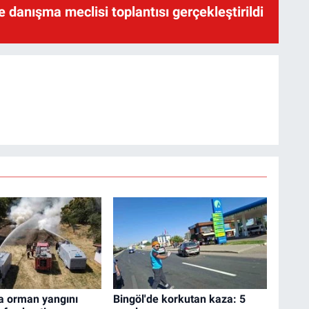
te danışma meclisi toplantısı gerçekleştirildi
a orman yangını
Bingöl'de korkutan kaza: 5