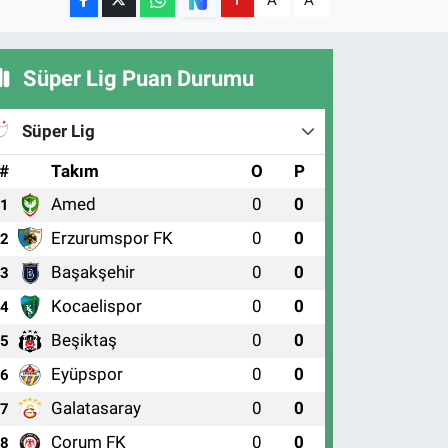
A
A
Süper Lig Puan Durumu
Süper Lig
#
Takım
O
P
Amed
0
0
1
Erzurumspor FK
0
0
2
Başakşehir
0
0
3
Kocaelispor
0
0
4
Beşiktaş
0
0
5
Eyüpspor
0
0
6
Galatasaray
0
0
7
Çorum FK
0
0
8