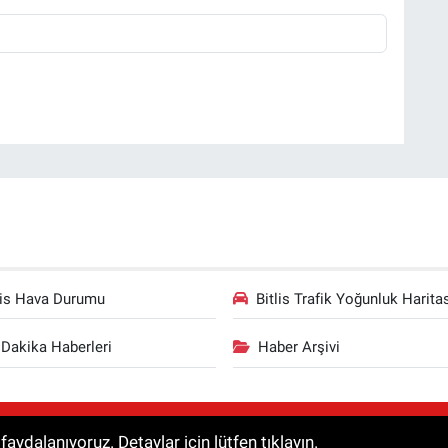
lis Hava Durumu
Bitlis Trafik Yoğunluk Harita
Dakika Haberleri
Haber Arşivi
aklıdır. Haberler kaynak gösterilmeden alıntılanamaz.
aydalanıyoruz. Detaylar için lütfen tıklayın.