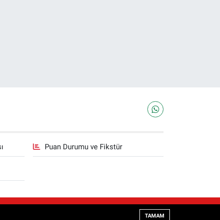
sı
Puan Durumu ve Fikstür
Haber Yazılımı:
TE Bilişim
TAMAM