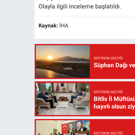
Olayla ilgili inceleme başlatıldı.
Kaynak:
İHA
EDITÖRÜN SEÇTIĞI
Süphan Dağı ve
EDITÖRÜN SEÇTIĞI
Bitlis İl Müft
hayırlı olsun zi
EDITÖRÜN SEÇTIĞI