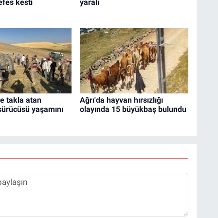
efes kesti
yaralı
te takla atan
Ağrı'da hayvan hırsızlığı
 sürücüsü yaşamını
olayında 15 büyükbaş bulundu