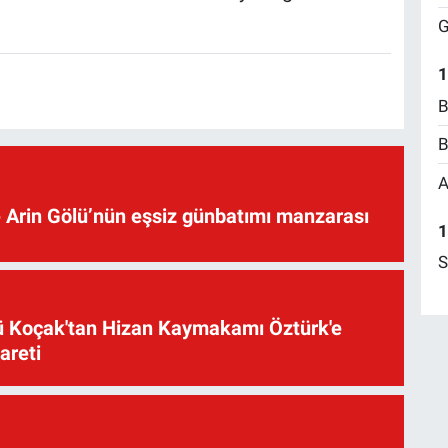
G
1
B
B
A
 Arin Gölü’nün eşsiz günbatımı manzarası
1
S
üsü Koçak'tan Hizan Kaymakamı Öztürk'e
yareti