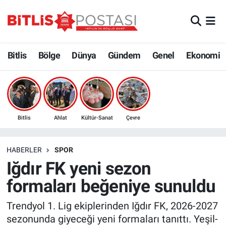
Asayiş
Nöbetçi Eczaneler
Bitlis
Bölge
Dünya
Gündem
Genel
Ekonomi
Bilim ve Teknoloji
Bitlis Hava Durumu
Bölge
Bitlis Trafik Yoğunluk Haritası
Çevre
Süper Lig Puan Durumu ve Fikstür
Bitlis
Ahlat
Kültür-Sanat
Çevre
Dünya
Tüm Manşetler
HABERLER
SPOR
Iğdır FK yeni sezon
Eğitim
Son Dakika Haberleri
formaları beğeniye sunuldu
Ekonomi
Haber Arşivi
Trendyol 1. Lig ekiplerinden Iğdır FK, 2026-2027
sezonunda giyeceği yeni formaları tanıttı. Yeşil-
Genel