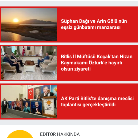
Süphan Dağı ve Arin Gölü’nün
eşsiz günbatımı manzarası
Bitlis İl Müftüsü Koçak'tan Hizan
Kaymakamı Öztürk'e hayırlı
olsun ziyareti
AK Parti Bitlis'te danışma meclisi
toplantısı gerçekleştirildi
EDITÖR HAKKINDA