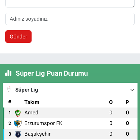
Gönder
Süper Lig Puan Durumu
Süper Lig
#
Takım
O
P
Amed
0
0
1
Erzurumspor FK
0
0
2
Başakşehir
0
0
3