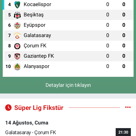
Kocaelispor
0
0
4
Beşiktaş
0
0
5
Eyüpspor
0
0
6
Galatasaray
0
0
7
Çorum FK
0
0
8
Gaziantep FK
0
0
9
Alanyaspor
0
0
10
Detaylar için tıklayın
Süper Lig Fikstür
14 Ağustos, Cuma
Galatasaray - Çorum FK
21:30