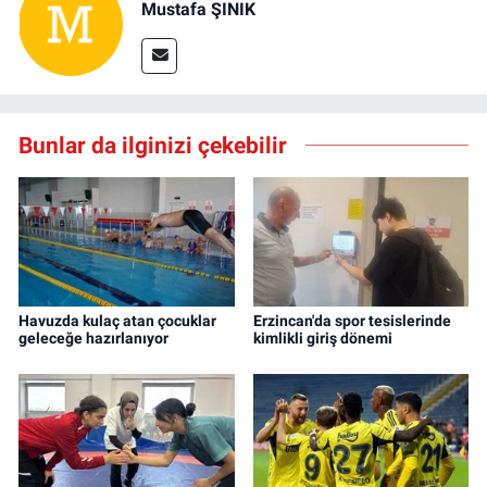
Mustafa ŞINIK
Bunlar da ilginizi çekebilir
Havuzda kulaç atan çocuklar
Erzincan'da spor tesislerinde
geleceğe hazırlanıyor
kimlikli giriş dönemi