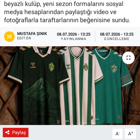
beyazlı kulüp, yeni sezon formalarını sosyal
Gündem
medya hesaplarından paylaştığı video ve
fotoğraflarla taraftarlarının beğenisine sundu.
Kültür-Sanat
MUSTAFA ŞINIK
08.07.2026 - 13:25
08.07.2026 - 13:25
EDITÖR
YAYINLANMA
GÜNCELLEME
Magazin
Politika
Resmi İlanlar
Sağlık
Siyaset
Spor
Paylaş
-
+
A
A
Yerel