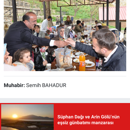
Muhabir:
Semih BAHADUR
Süphan Dağı ve Arin Gölü’nün
eşsiz günbatımı manzarası