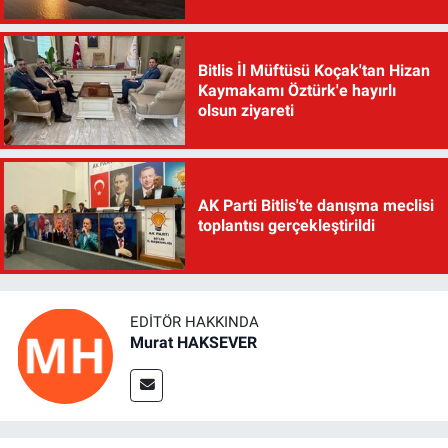
Bitlis İl Müftüsü Koçak'tan Hizan
Kaymakamı Öztürk'e hayırlı
olsun ziyareti
AK Parti Bitlis'te danışma meclisi
toplantısı gerçekleştirildi
EDITÖR HAKKINDA
Murat HAKSEVER