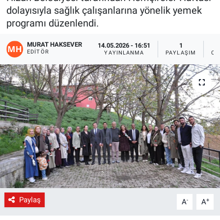
dolayısıyla sağlık çalışanlarına yönelik yemek
Gündem
programı düzenlendi.
Kültür-Sanat
MURAT HAKSEVER
14.05.2026 - 16:51
1
EDITÖR
YAYINLANMA
PAYLAŞIM
OK
Magazin
Politika
Resmi İlanlar
Sağlık
Siyaset
Spor
Paylaş
-
+
A
A
Yerel