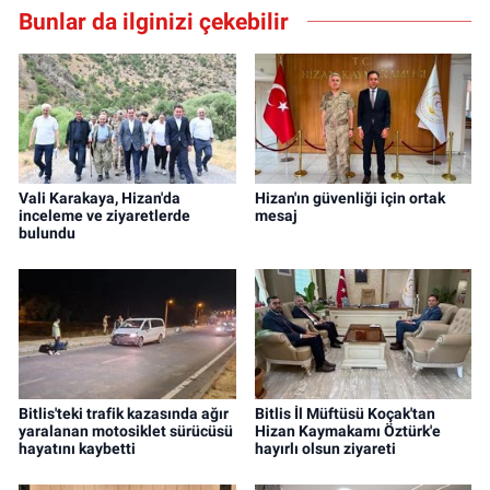
Bunlar da ilginizi çekebilir
Vali Karakaya, Hizan'da
Hizan'ın güvenliği için ortak
inceleme ve ziyaretlerde
mesaj
bulundu
Bitlis'teki trafik kazasında ağır
Bitlis İl Müftüsü Koçak'tan
yaralanan motosiklet sürücüsü
Hizan Kaymakamı Öztürk'e
hayatını kaybetti
hayırlı olsun ziyareti