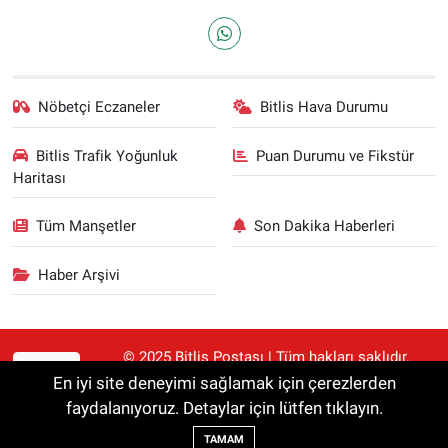
Nöbetçi Eczaneler
Bitlis Hava Durumu
Bitlis Trafik Yoğunluk
Puan Durumu ve Fikstür
Haritası
Tüm Manşetler
Son Dakika Haberleri
Haber Arşivi
© 2025 Bitlis Postası | Tüm hakları saklıdır.
RSS
Haberler kaynak gösterilmeden alıntılanamaz.
En iyi site deneyimi sağlamak için çerezlerden
faydalanıyoruz. Detaylar için lütfen tıklayın.
Haber Yazılımı:
TE Bilişim
TAMAM