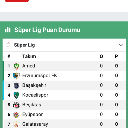
Süper Lig Puan Durumu
Süper Lig
#
Takım
O
P
Amed
0
0
1
Erzurumspor FK
0
0
2
Başakşehir
0
0
3
Kocaelispor
0
0
4
Beşiktaş
0
0
5
Eyüpspor
0
0
6
Galatasaray
0
0
7