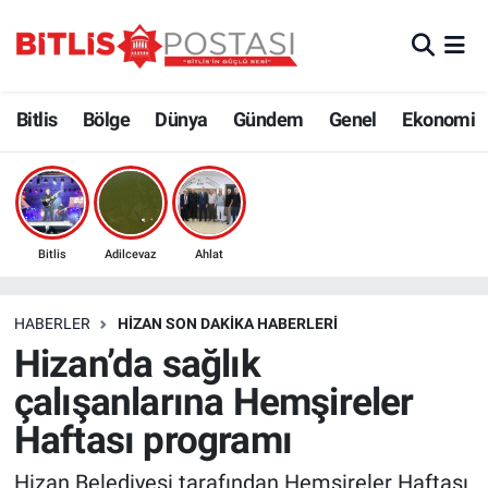
Asayiş
Nöbetçi Eczaneler
Bitlis
Bölge
Dünya
Gündem
Genel
Ekonomi
Bilim ve Teknoloji
Bitlis Hava Durumu
Bölge
Bitlis Trafik Yoğunluk Haritası
Çevre
Süper Lig Puan Durumu ve Fikstür
Bitlis
Adilcevaz
Ahlat
Dünya
Tüm Manşetler
HABERLER
HIZAN SON DAKIKA HABERLERI
Hizan’da sağlık
Eğitim
Son Dakika Haberleri
çalışanlarına Hemşireler
Ekonomi
Haber Arşivi
Haftası programı
Genel
Hizan Belediyesi tarafından Hemşireler Haftası