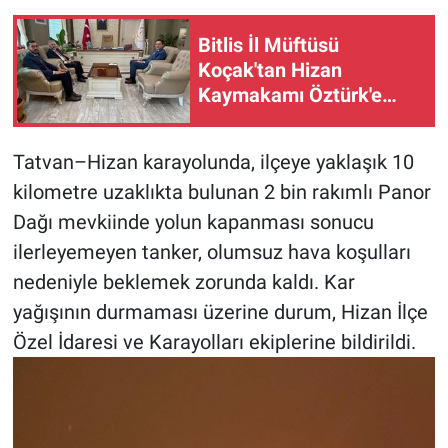
Bitlis İl Müftüsü
Koçak'tan Hizan
Kaymakamı Öztürk'e
hayırlı olsun ziyareti
Tatvan–Hizan karayolunda, ilçeye yaklaşık 10
kilometre uzaklıkta bulunan 2 bin rakımlı Panor
Dağı mevkiinde yolun kapanması sonucu
ilerleyemeyen tanker, olumsuz hava koşulları
nedeniyle beklemek zorunda kaldı. Kar
yağışının durmaması üzerine durum, Hizan İlçe
Özel İdaresi ve Karayolları ekiplerine bildirildi.