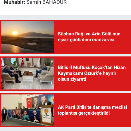
Muhabir:
Semih BAHADUR
Süphan Dağı ve Arin Gölü’nün
eşsiz günbatımı manzarası
Bitlis İl Müftüsü Koçak'tan Hizan
Kaymakamı Öztürk'e hayırlı
olsun ziyareti
AK Parti Bitlis'te danışma meclisi
toplantısı gerçekleştirildi