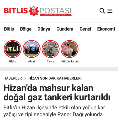
Asayiş
Nöbetçi Eczaneler
Bitlis
Bölge
Dünya
Gündem
Genel
Ekonomi
Bilim ve Teknoloji
Bitlis Hava Durumu
Bölge
Bitlis Trafik Yoğunluk Haritası
Çevre
Süper Lig Puan Durumu ve Fikstür
Bitlis
Ahlat
Çevre
Kültür-Sanat
Dünya
Tüm Manşetler
HABERLER
HIZAN SON DAKIKA HABERLERI
Hizan’da mahsur kalan
Eğitim
Son Dakika Haberleri
doğal gaz tankeri kurtarıldı
Ekonomi
Haber Arşivi
Bitlis’in Hizan ilçesinde etkili olan yoğun kar
yağışı ve tipi nedeniyle Panor Dağı yolunda
Genel