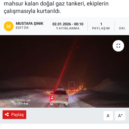
mahsur kalan doğal gaz tankeri, ekiplerin
Gündem
çalışmasıyla kurtarıldı.
MUSTAFA ŞINIK
02.01.2026 - 00:10
1
Kültür-Sanat
EDITÖR
YAYINLANMA
PAYLAŞIM
OKUN
Magazin
Politika
Resmi İlanlar
Sağlık
Siyaset
Spor
Paylaş
-
+
A
A
Yerel