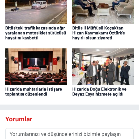
Bitlis'teki trafik kazasında ağır
Bitlis İl Müftüsü Koçak'tan
yaralanan motosiklet sürücüsü
Hizan Kaymakamı Öztürk'e
hayatını kaybetti
hayırlı olsun ziyareti
Hizan'da muhtarlarla istişare
Hizan'da Doğu Elektronik ve
toplantısı düzenlendi
Beyaz Eşya hizmete açıldı
Yorumlar