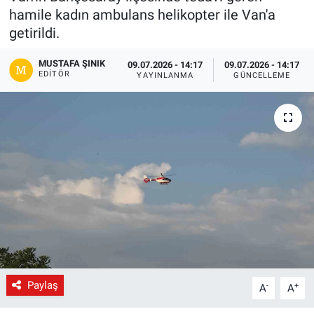
hamile kadın ambulans helikopter ile Van'a
Gündem
getirildi.
Kültür-Sanat
MUSTAFA ŞINIK
09.07.2026 - 14:17
09.07.2026 - 14:17
EDITÖR
YAYINLANMA
GÜNCELLEME
Magazin
Politika
Resmi İlanlar
Sağlık
Siyaset
Spor
Paylaş
-
+
A
A
Yerel