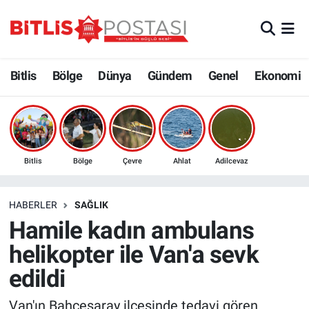
Asayiş
Nöbetçi Eczaneler
Bitlis
Bölge
Dünya
Gündem
Genel
Ekonomi
Bilim ve Teknoloji
Bitlis Hava Durumu
Bölge
Bitlis Trafik Yoğunluk Haritası
Çevre
Süper Lig Puan Durumu ve Fikstür
Bitlis
Bölge
Çevre
Ahlat
Adilcevaz
Dünya
Tüm Manşetler
HABERLER
SAĞLIK
Hamile kadın ambulans
Eğitim
Son Dakika Haberleri
helikopter ile Van'a sevk
Ekonomi
Haber Arşivi
edildi
Genel
Van'ın Bahçesaray ilçesinde tedavi gören