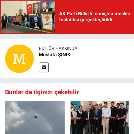
AK Parti Bitlis'te danışma meclisi
toplantısı gerçekleştirildi
EDITÖR HAKKINDA
Mustafa ŞINIK
Bunlar da ilginizi çekebilir