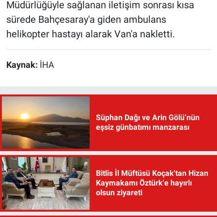
Müdürlüğüyle sağlanan iletişim sonrası kısa
sürede Bahçesaray'a giden ambulans
helikopter hastayı alarak Van'a nakletti.
Kaynak:
İHA
Süphan Dağı ve Arin Gölü’nün
eşsiz günbatımı manzarası
Bitlis İl Müftüsü Koçak'tan Hizan
Kaymakamı Öztürk'e hayırlı
olsun ziyareti