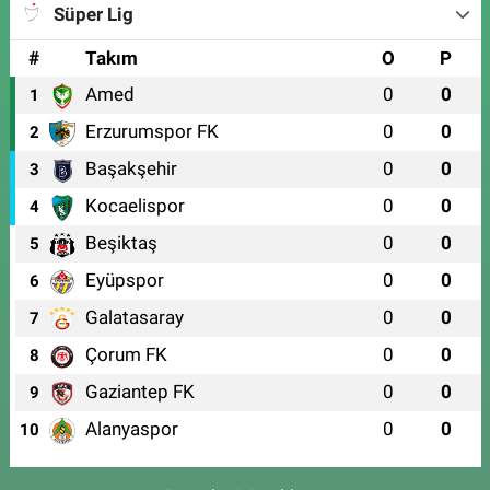
Süper Lig
#
Takım
O
P
Amed
0
0
1
Erzurumspor FK
0
0
2
Başakşehir
0
0
3
Kocaelispor
0
0
4
Beşiktaş
0
0
5
Eyüpspor
0
0
6
Galatasaray
0
0
7
Çorum FK
0
0
8
Gaziantep FK
0
0
9
Alanyaspor
0
0
10