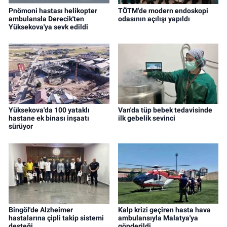
Pnömoni hastası helikopter
TÖTM'de modern endoskopi
ambulansla Derecik'ten
odasının açılışı yapıldı
Yüksekova'ya sevk edildi
Yüksekova'da 100 yataklı
Van'da tüp bebek tedavisinde
hastane ek binası inşaatı
ilk gebelik sevinci
sürüyor
Bingöl'de Alzheimer
Kalp krizi geçiren hasta hava
hastalarına çipli takip sistemi
ambulansıyla Malatya'ya
desteği
gönderildi