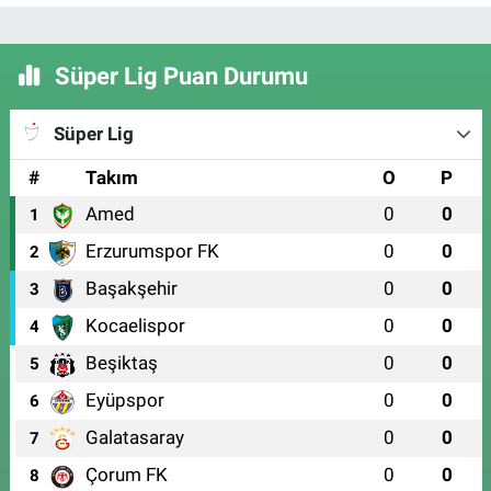
Süper Lig Puan Durumu
Süper Lig
#
Takım
O
P
Amed
0
0
1
Erzurumspor FK
0
0
2
Başakşehir
0
0
3
Kocaelispor
0
0
4
Beşiktaş
0
0
5
Eyüpspor
0
0
6
Galatasaray
0
0
7
Çorum FK
0
0
8