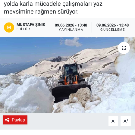
yolda karla mücadele çalışmaları yaz
Gündem
mevsimine rağmen sürüyor.
MUSTAFA ŞINIK
09.06.2026 - 13:48
09.06.2026 - 13:48
Kültür-Sanat
EDITÖR
YAYINLANMA
GÜNCELLEME
Magazin
Politika
Resmi İlanlar
Sağlık
Siyaset
Spor
Paylaş
-
+
A
A
Yerel