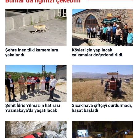
Bunlar da ilginizi çekebilir
Şehre inen tilki kameralara
Köyler için yapılacak
yakalandı
çalışmalar değerlendirildi
Şehit İdris Yılmaz'ın hatırası
Sıcak hava çiftçiyi durdurmadı,
Yazmakaya'da yaşatılacak
hasat başladı