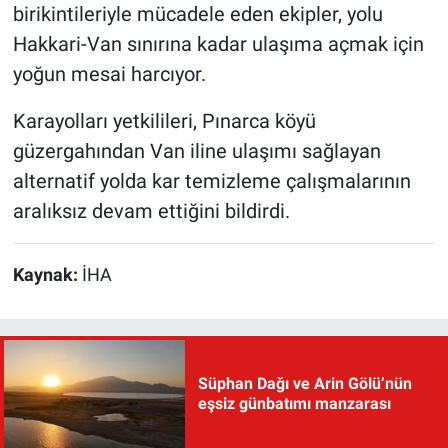
birikintileriyle mücadele eden ekipler, yolu
Hakkari-Van sınırına kadar ulaşıma açmak için
yoğun mesai harcıyor.
Karayolları yetkilileri, Pınarca köyü
güzergahından Van iline ulaşımı sağlayan
alternatif yolda kar temizleme çalışmalarının
aralıksız devam ettiğini bildirdi.
Kaynak:
İHA
Süphan Dağı ve Arin Gölü’nün
eşsiz günbatımı manzarası