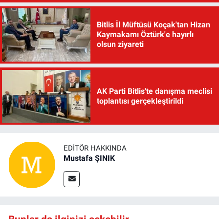
Bitlis İl Müftüsü Koçak'tan Hizan
Kaymakamı Öztürk'e hayırlı
olsun ziyareti
AK Parti Bitlis'te danışma meclisi
toplantısı gerçekleştirildi
EDITÖR HAKKINDA
Mustafa ŞINIK