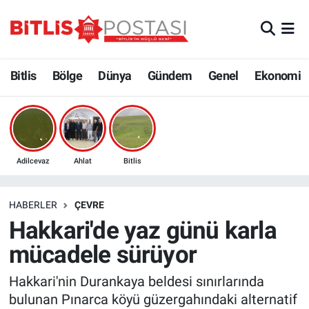
Asayiş
Nöbetçi Eczaneler
Bitlis
Bölge
Dünya
Gündem
Genel
Ekonomi
Bilim ve Teknoloji
Bitlis Hava Durumu
Bölge
Bitlis Trafik Yoğunluk Haritası
Çevre
Süper Lig Puan Durumu ve Fikstür
Adilcevaz
Ahlat
Bitlis
Dünya
Tüm Manşetler
HABERLER
ÇEVRE
Hakkari'de yaz günü karla
Eğitim
Son Dakika Haberleri
mücadele sürüyor
Ekonomi
Haber Arşivi
Hakkari'nin Durankaya beldesi sınırlarında
bulunan Pınarca köyü güzergahındaki alternatif
Genel