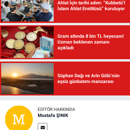
Ahlat İçin tarihi adım: “Kubbetü’l
İslam Ahlat Enstitüsü” kuruluyor
Gram altında 8 bin TL heyecanı!
Uzman beklenen zamanı
açıkladı
Süphan Dağı ve Arin Gölü’nün
eşsiz günbatımı manzarası
EDITÖR HAKKINDA
Mustafa ŞINIK