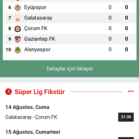
Eyüpspor
0
0
6
Galatasaray
0
0
7
Çorum FK
0
0
8
Gaziantep FK
0
0
9
Alanyaspor
0
0
10
Detaylar için tıklayın
Süper Lig Fikstür
14 Ağustos, Cuma
Galatasaray - Çorum FK
21:30
15 Ağustos, Cumartesi