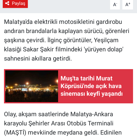
Paylaş
-
+
A
A
Malatya'da elektrikli motosikletini gardırobu
andıran brandalarla kaplayan sürücü, görenleri
şaşkına çevirdi. İlginç görüntüler, Yeşilçam
klasiği Sakar Şakir filmindeki 'yürüyen dolap'
sahnesini akıllara getirdi.
Muş'ta tarihi Murat
Köprüsü'nde açık hava
sineması keyfi yaşandı
Olay, akşam saatlerinde Malatya-Ankara
karayolu Şehirler Arası Otobüs Terminali
(MAŞTİ) mevkiinde meydana geldi. Edinilen