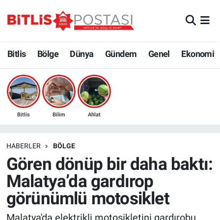
Asayiş
Nöbetçi Eczaneler
Bitlis
Bölge
Dünya
Gündem
Genel
Ekonomi
Bilim ve Teknoloji
Bitlis Hava Durumu
Bölge
Bitlis Trafik Yoğunluk Haritası
Çevre
Süper Lig Puan Durumu ve Fikstür
Bitlis
Bilim
Ahlat
Dünya
Tüm Manşetler
HABERLER
BÖLGE
Gören dönüp bir daha baktı:
Eğitim
Son Dakika Haberleri
Malatya’da gardırop
Ekonomi
Haber Arşivi
görünümlü motosiklet
Genel
Malatya'da elektrikli motosikletini gardırobu