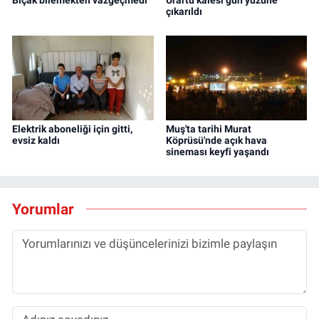
Bıçak bilemekten vazgeçmedi
Urartu kalesi gün yüzüne
çıkarıldı
Elektrik aboneliği için gitti,
Muş'ta tarihi Murat
evsiz kaldı
Köprüsü'nde açık hava
sineması keyfi yaşandı
Yorumlar