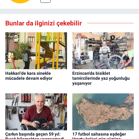
Bunlar da ilginizi çekebilir
Hakkari'de kara sinekle
Erzincan'da bisiklet
mücadele devam ediyor
tamircilerinde yaz yoğunluğu
yaşanıyor
Çarkın başında geçen 59 yıl:
17 futbol sahasına eşdeğer