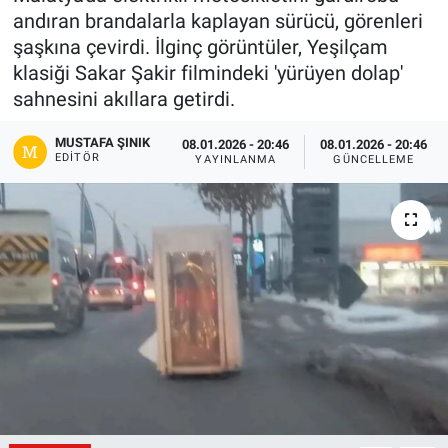
andıran brandalarla kaplayan sürücü, görenleri
Gündem
şaşkına çevirdi. İlginç görüntüler, Yeşilçam
klasiği Sakar Şakir filmindeki 'yürüyen dolap'
Kültür-Sanat
sahnesini akıllara getirdi.
Magazin
MUSTAFA ŞINIK
08.01.2026 - 20:46
08.01.2026 - 20:46
EDITÖR
YAYINLANMA
GÜNCELLEME
Politika
Resmi İlanlar
Sağlık
Siyaset
Spor
Yerel