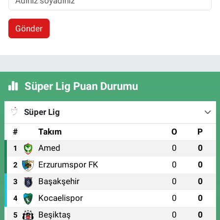
Gönder
Süper Lig Puan Durumu
Süper Lig
#
Takım
O
P
Amed
0
0
1
Erzurumspor FK
0
0
2
Başakşehir
0
0
3
Kocaelispor
0
0
4
Beşiktaş
0
0
5