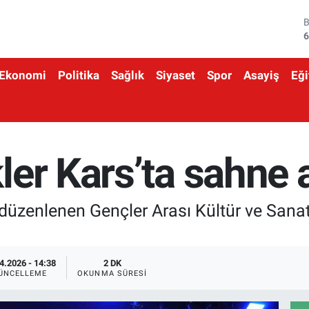
4
5
Ekonomi
Politika
Sağlık
Siyaset
Spor
Asayiş
Eği
6
6
1
er Kars’ta sahne a
6
düzenlenen Gençler Arası Kültür ve Sanat 
4.2026 - 14:38
2 DK
ÜNCELLEME
OKUNMA SÜRESI