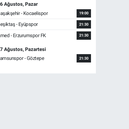
6 Ağustos, Pazar
aşakşehir - Kocaelispor
19:00
eşiktaş - Eyüpspor
21:30
med - Erzurumspor FK
21:30
7 Ağustos, Pazartesi
amsunspor - Göztepe
21:30