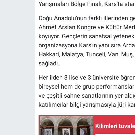
Yarışmaları Bölge Finali, Kars'ta start
Doğu Anadolu'nun farklı illerinden g
Ahmet Arslan Kongre ve Kültür Merk
koyuyor. Gençlerin sanatsal yetenekl
organizasyona Kars'ın yanı sıra Ardah
Hakkari, Malatya, Tunceli, Van, Muş, 
sağladı.
Her ilden 3 lise ve 3 üniversite öğre
bireysel hem de grup performanslarıyla
ve çeşitli sahne sanatlarının yer ald
katılımcılar bilgi yarışmasıyla jüri kar
Kilimleri tuvale