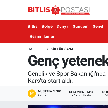
Asayiş
Nöbetçi Eczaneler
Bitlis
Bölge
Dünya
Gündem
Genel
Bilim ve Teknoloji
Bitlis Hava Durumu
Resmi İlanlar
Bölge
Bitlis Trafik Yoğunluk Haritası
HABERLER
KÜLTÜR-SANAT
Genç yetenekl
Çevre
Süper Lig Puan Durumu ve Fikstür
Dünya
Tüm Manşetler
Gençlik ve Spor Bakanlığı'nca 
Kars'ta start aldı.
Eğitim
Son Dakika Haberleri
MUSTAFA ŞINIK
Ekonomi
Haber Arşivi
13.04.2026 - 14:38
13.0
EDITÖR
YAYINLANMA
G
Genel