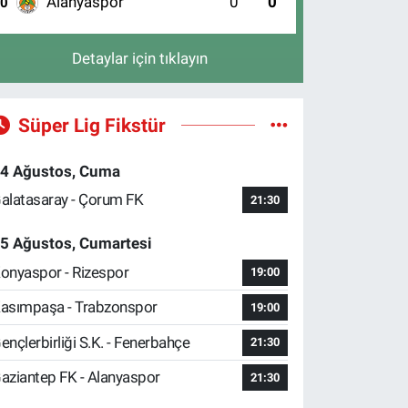
Alanyaspor
0
0
10
Detaylar için tıklayın
Süper Lig Fikstür
4 Ağustos, Cuma
alatasaray - Çorum FK
21:30
5 Ağustos, Cumartesi
onyaspor - Rizespor
19:00
asımpaşa - Trabzonspor
19:00
ençlerbirliği S.K. - Fenerbahçe
21:30
aziantep FK - Alanyaspor
21:30