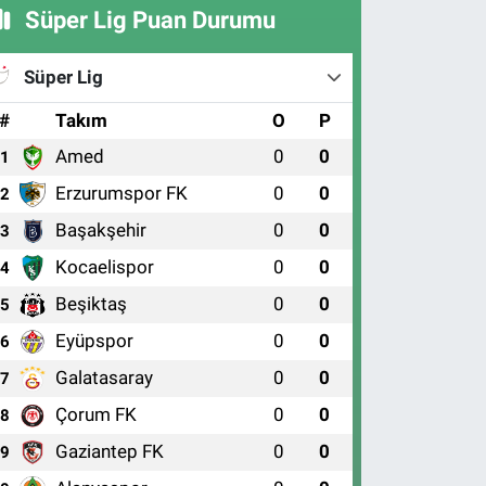
Süper Lig Puan Durumu
Süper Lig
#
Takım
O
P
Amed
0
0
1
Erzurumspor FK
0
0
2
Başakşehir
0
0
3
Kocaelispor
0
0
4
Beşiktaş
0
0
5
Eyüpspor
0
0
6
Galatasaray
0
0
7
Çorum FK
0
0
8
Gaziantep FK
0
0
9