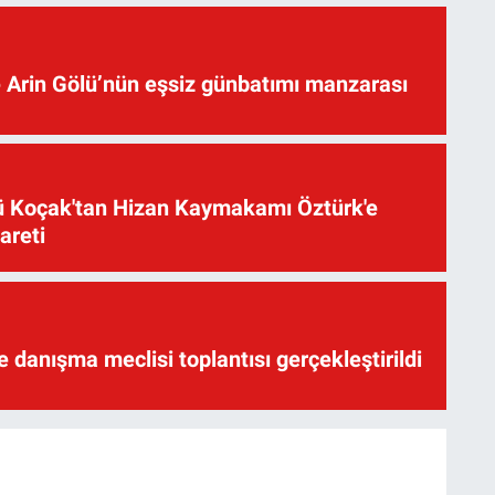
 Arin Gölü’nün eşsiz günbatımı manzarası
üsü Koçak'tan Hizan Kaymakamı Öztürk'e
yareti
te danışma meclisi toplantısı gerçekleştirildi