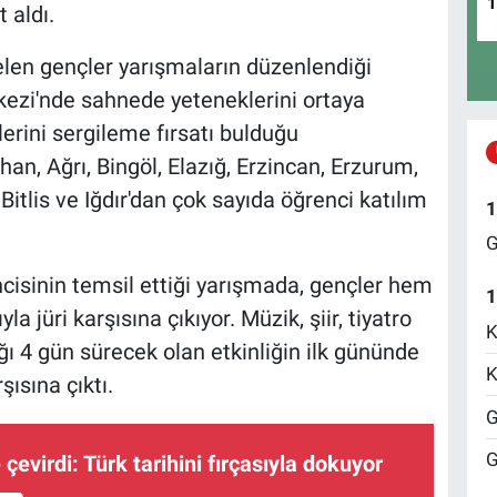
 aldı.
elen gençler yarışmaların düzenlendiği
ezi'nde sahnede yeteneklerini ortaya
erini sergileme fırsatı bulduğu
an, Ağrı, Bingöl, Elazığ, Erzincan, Erzurum,
Bitlis ve Iğdır'dan çok sayıda öğrenci katılım
1
G
ncisinin temsil ettiği yarışmada, gençler hem
1
 jüri karşısına çıkıyor. Müzik, şiir, tiyatro
K
ığı 4 gün sürecek olan etkinliğin ilk gününde
K
şısına çıktı.
G
G
 çevirdi: Türk tarihini fırçasıyla dokuyor