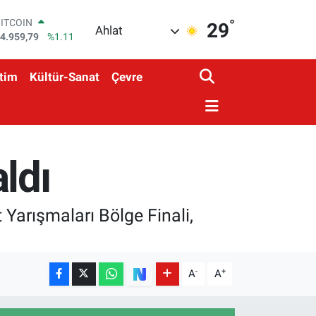
°
DOLAR
29
Ahlat
7,7436
%0.18
EURO
5,2510
%0.32
tim
Kültür-Sanat
Çevre
STERLİN
4,4811
%0.38
GRAM ALTIN
660.55
%0.03
BİST100
3.779
%-14
ldı
BITCOIN
4.959,79
%1.11
Yarışmaları Bölge Finali,
-
+
A
A