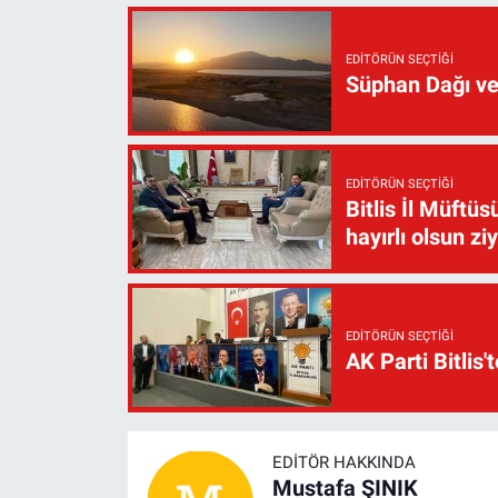
EDITÖRÜN SEÇTIĞI
Süphan Dağı ve
EDITÖRÜN SEÇTIĞI
Bitlis İl Müft
hayırlı olsun zi
EDITÖRÜN SEÇTIĞI
AK Parti Bitlis'
EDITÖR HAKKINDA
Mustafa ŞINIK