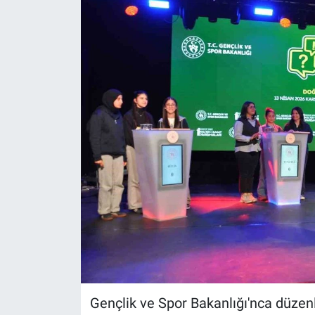
Gündem
Kültür-Sanat
Magazin
Politika
Resmi İlanlar
Sağlık
Siyaset
Spor
Gençlik ve Spor Bakanlığı'nca düzen
Yerel