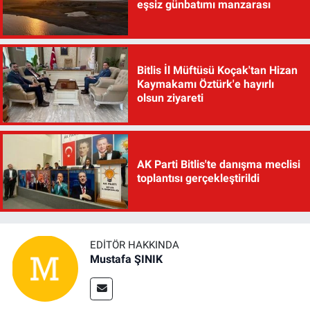
eşsiz günbatımı manzarası
Bitlis İl Müftüsü Koçak'tan Hizan
Kaymakamı Öztürk'e hayırlı
olsun ziyareti
AK Parti Bitlis'te danışma meclisi
toplantısı gerçekleştirildi
EDITÖR HAKKINDA
Mustafa ŞINIK