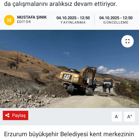
da çalışmalarını aralıksız devam ettiriyor.
Gündem
MUSTAFA ŞINIK
04.10.2025 - 12:50
04.10.2025 - 12:50
EDITÖR
YAYINLANMA
GÜNCELLEME
Kültür-Sanat
Magazin
Politika
Resmi İlanlar
Sağlık
Siyaset
Paylaş
-
+
A
A
Spor
Erzurum büyükşehir Belediyesi kent merkezinin
Yerel