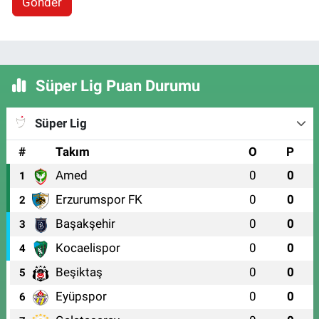
Gönder
Süper Lig Puan Durumu
Süper Lig
#
Takım
O
P
Amed
0
0
1
Erzurumspor FK
0
0
2
Başakşehir
0
0
3
Kocaelispor
0
0
4
Beşiktaş
0
0
5
Eyüpspor
0
0
6