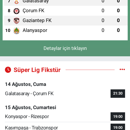
Galatasaray
0
0
7
Çorum FK
0
0
8
Gaziantep FK
0
0
9
Alanyaspor
0
0
10
Detaylar için tıklayın
Süper Lig Fikstür
14 Ağustos, Cuma
Galatasaray - Çorum FK
21:30
15 Ağustos, Cumartesi
Konyaspor - Rizespor
19:00
Kasımpaşa - Trabzonspor
19:00