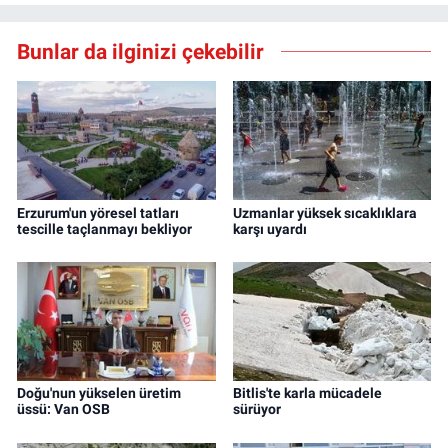
Bunlar da ilginizi çekebilir
Erzurum'un yöresel tatları
Uzmanlar yüksek sıcaklıklara
tescille taçlanmayı bekliyor
karşı uyardı
Doğu'nun yükselen üretim
Bitlis'te karla mücadele
üssü: Van OSB
sürüyor