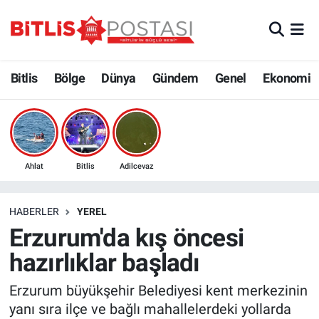
Asayiş
Nöbetçi Eczaneler
Bitlis
Bölge
Dünya
Gündem
Genel
Ekonomi
Bilim ve Teknoloji
Bitlis Hava Durumu
Bölge
Bitlis Trafik Yoğunluk Haritası
Çevre
Süper Lig Puan Durumu ve Fikstür
Ahlat
Bitlis
Adilcevaz
Dünya
Tüm Manşetler
HABERLER
YEREL
Erzurum'da kış öncesi
Eğitim
Son Dakika Haberleri
hazırlıklar başladı
Ekonomi
Haber Arşivi
Erzurum büyükşehir Belediyesi kent merkezinin
yanı sıra ilçe ve bağlı mahallelerdeki yollarda
Genel