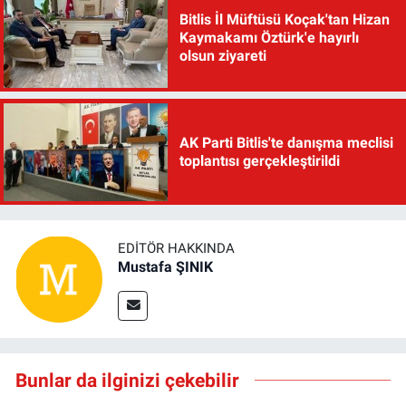
Bitlis İl Müftüsü Koçak'tan Hizan
Kaymakamı Öztürk'e hayırlı
olsun ziyareti
AK Parti Bitlis'te danışma meclisi
toplantısı gerçekleştirildi
EDITÖR HAKKINDA
Mustafa ŞINIK
Bunlar da ilginizi çekebilir