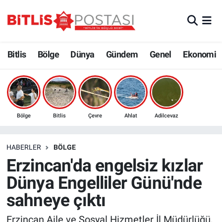
Asayiş
Nöbetçi Eczaneler
Bitlis
Bölge
Dünya
Gündem
Genel
Ekonomi
Bilim ve Teknoloji
Bitlis Hava Durumu
Bölge
Bitlis Trafik Yoğunluk Haritası
Çevre
Süper Lig Puan Durumu ve Fikstür
Bölge
Bitlis
Çevre
Ahlat
Adilcevaz
Dünya
Tüm Manşetler
HABERLER
BÖLGE
Erzincan'da engelsiz kızlar
Eğitim
Son Dakika Haberleri
Dünya Engelliler Günü'nde
Ekonomi
Haber Arşivi
sahneye çıktı
Genel
Erzincan Aile ve Sosyal Hizmetler İl Müdürlüğü,