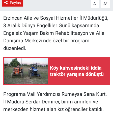
Paylaş
-
+
A
A
Erzincan Aile ve Sosyal Hizmetler İl Müdürlüğü,
3 Aralık Dünya Engelliler Günü kapsamında
Engelsiz Yaşam Bakım Rehabilitasyon ve Aile
Danışma Merkezi'nde özel bir program
düzenledi.
Köy kahvesindeki iddia
traktör yarışına dönüştü
Programa Vali Yardımcısı Rumeysa Sena Kurt,
İl Müdürü Serdar Demirci, birim amirleri ve
merkezden hizmet alan kız öğrenciler katıldı.