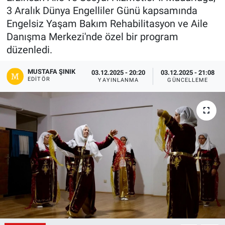
3 Aralık Dünya Engelliler Günü kapsamında
Gündem
Engelsiz Yaşam Bakım Rehabilitasyon ve Aile
Danışma Merkezi'nde özel bir program
Kültür-Sanat
düzenledi.
Magazin
MUSTAFA ŞINIK
03.12.2025 - 20:20
03.12.2025 - 21:08
EDITÖR
YAYINLANMA
GÜNCELLEME
Politika
Resmi İlanlar
Sağlık
Siyaset
Spor
Yerel