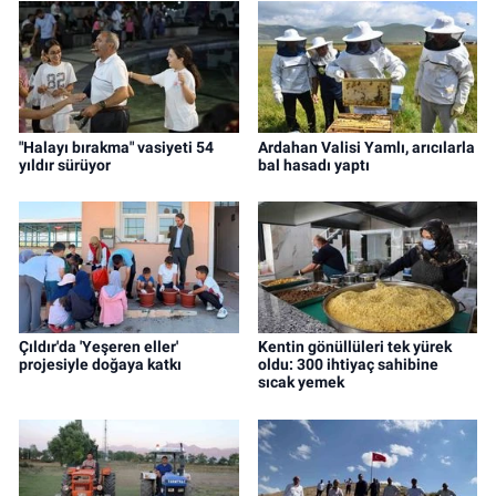
"Halayı bırakma" vasiyeti 54
Ardahan Valisi Yamlı, arıcılarla
yıldır sürüyor
bal hasadı yaptı
Çıldır'da 'Yeşeren eller'
Kentin gönüllüleri tek yürek
projesiyle doğaya katkı
oldu: 300 ihtiyaç sahibine
sıcak yemek