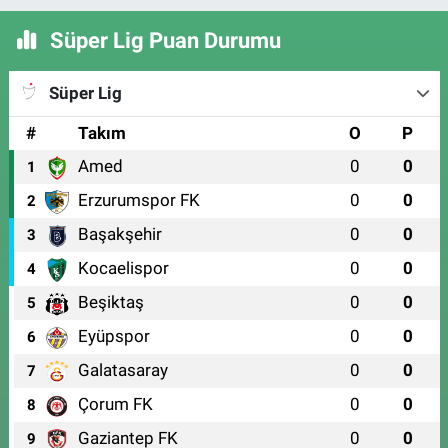
Süper Lig Puan Durumu
Süper Lig
#
Takım
O
P
Amed
0
0
1
Erzurumspor FK
0
0
2
Başakşehir
0
0
3
Kocaelispor
0
0
4
Beşiktaş
0
0
5
Eyüpspor
0
0
6
Galatasaray
0
0
7
Çorum FK
0
0
8
Gaziantep FK
0
0
9