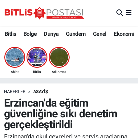
Asayiş
Nöbetçi Eczaneler
Bitlis
Bölge
Dünya
Gündem
Genel
Ekonomi
Bilim ve Teknoloji
Bitlis Hava Durumu
Bölge
Bitlis Trafik Yoğunluk Haritası
Çevre
Süper Lig Puan Durumu ve Fikstür
Ahlat
Bitlis
Adilcevaz
Dünya
Tüm Manşetler
HABERLER
ASAYIŞ
Erzincan'da eğitim
Eğitim
Son Dakika Haberleri
güvenliğine sıkı denetim
Ekonomi
Haber Arşivi
gerçekleştirildi
Genel
Erzincan'da okul çevreleri ve servis araçlarına