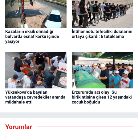
Kazaların eksik olmadığı
İntihar notu tefecilik iddialarını
bulvarda esnaf korku içinde
ortaya çıkardı: 6 tutuklama
yaşıyor
Yüksekova'da bayılan
Erzurum'da acı olay: Su
vatandaşa çevredekiler anında
birikintisine giren 12 yaşındaki
müdahale etti
çocuk boğuldu
Yorumlar