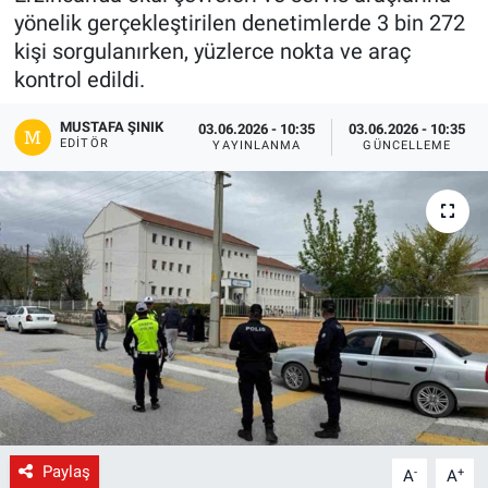
yönelik gerçekleştirilen denetimlerde 3 bin 272
Gündem
kişi sorgulanırken, yüzlerce nokta ve araç
kontrol edildi.
Kültür-Sanat
MUSTAFA ŞINIK
03.06.2026 - 10:35
03.06.2026 - 10:35
EDITÖR
YAYINLANMA
GÜNCELLEME
Magazin
Politika
Resmi İlanlar
Sağlık
Siyaset
Spor
Paylaş
-
+
A
A
Yerel