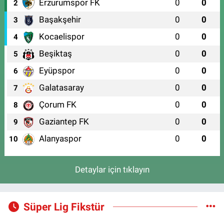
Erzurumspor FK
0
0
2
Başakşehir
0
0
3
Kocaelispor
0
0
4
Beşiktaş
0
0
5
Eyüpspor
0
0
6
Galatasaray
0
0
7
Çorum FK
0
0
8
Gaziantep FK
0
0
9
Alanyaspor
0
0
10
Detaylar için tıklayın
Süper Lig Fikstür