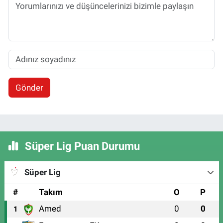
Gönder
Süper Lig Puan Durumu
Süper Lig
#
Takım
O
P
Amed
0
0
1