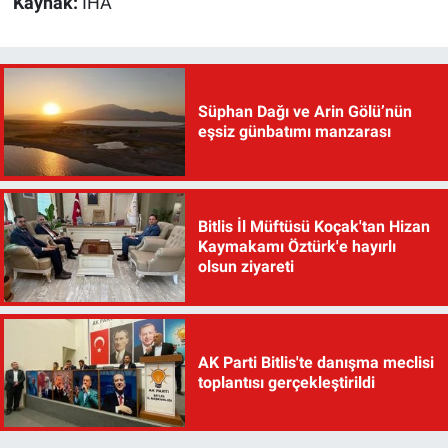
Kaynak:
İHA
Süphan Dağı ve Arin Gölü’nün
eşsiz günbatımı manzarası
Bitlis İl Müftüsü Koçak'tan Hizan
Kaymakamı Öztürk'e hayırlı
olsun ziyareti
AK Parti Bitlis'te danışma meclisi
toplantısı gerçekleştirildi