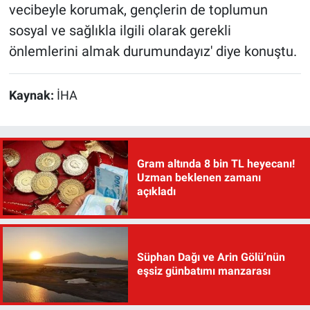
vecibeyle korumak, gençlerin de toplumun
sosyal ve sağlıkla ilgili olarak gerekli
önlemlerini almak durumundayız' diye konuştu.
Kaynak:
İHA
Gram altında 8 bin TL heyecanı!
Uzman beklenen zamanı
açıkladı
Süphan Dağı ve Arin Gölü’nün
eşsiz günbatımı manzarası