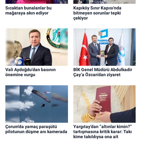
Sıcaktan bunalanlar bu
Kapıköy Sınır Kapısı'nda
mağaraya akın ediyor
bitmeyen sorunlar tepki
çekiyor
Vali Aydoğdu'dan basının
BİK Genel Müdürü Abdulkadir
önemine vurgu
Çay’a Özcan’dan ziyaret
Çorum'da yamaç paraşütü
Yargıtay’dan “altınlar kimin?”
pilotunun düşme anı kamerada
tartışmasına kritik karar: Takı
kime takıldıysa ona ait