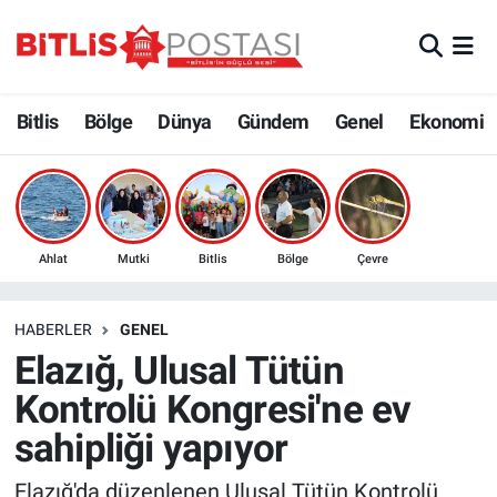
Asayiş
Nöbetçi Eczaneler
Bitlis
Bölge
Dünya
Gündem
Genel
Ekonomi
Bilim ve Teknoloji
Bitlis Hava Durumu
Bölge
Bitlis Trafik Yoğunluk Haritası
Çevre
Süper Lig Puan Durumu ve Fikstür
Ahlat
Mutki
Bitlis
Bölge
Çevre
Dünya
Tüm Manşetler
HABERLER
GENEL
Elazığ, Ulusal Tütün
Eğitim
Son Dakika Haberleri
Kontrolü Kongresi'ne ev
Ekonomi
Haber Arşivi
sahipliği yapıyor
Genel
Elazığ'da düzenlenen Ulusal Tütün Kontrolü