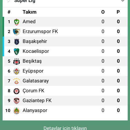
Süper Lig
#
Takım
O
P
Amed
0
0
1
Erzurumspor FK
0
0
2
Başakşehir
0
0
3
Kocaelispor
0
0
4
Beşiktaş
0
0
5
Eyüpspor
0
0
6
Galatasaray
0
0
7
Çorum FK
0
0
8
Gaziantep FK
0
0
9
Alanyaspor
0
0
10
Detaylar için tıklayın