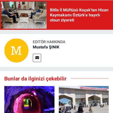
Bitlis İl Müftüsü Koçak'tan Hizan
Kaymakamı Öztürk'e hayırlı
olsun ziyareti
EDITÖR HAKKINDA
Mustafa ŞINIK
Bunlar da ilginizi çekebilir