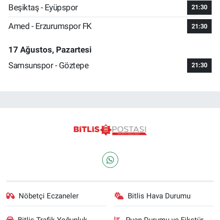
Beşiktaş - Eyüpspor
21:30
Amed - Erzurumspor FK
21:30
17 Ağustos, Pazartesi
Samsunspor - Göztepe
21:30
Nöbetçi Eczaneler
Bitlis Hava Durumu
Bitlis Trafik Yoğunluk
Puan Durumu ve Fikstür