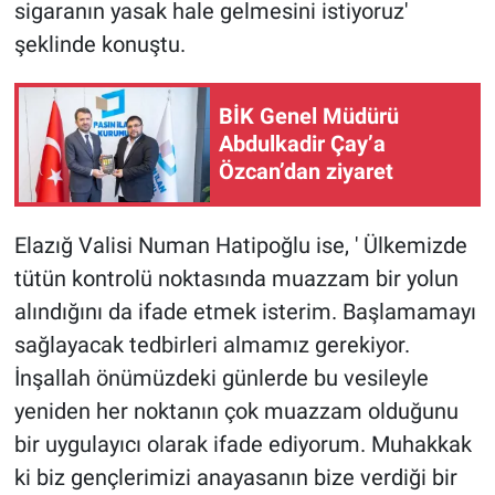
sigaranın yasak hale gelmesini istiyoruz'
şeklinde konuştu.
BİK Genel Müdürü
Abdulkadir Çay’a
Özcan’dan ziyaret
Elazığ Valisi Numan Hatipoğlu ise, ' Ülkemizde
tütün kontrolü noktasında muazzam bir yolun
alındığını da ifade etmek isterim. Başlamamayı
sağlayacak tedbirleri almamız gerekiyor.
İnşallah önümüzdeki günlerde bu vesileyle
yeniden her noktanın çok muazzam olduğunu
bir uygulayıcı olarak ifade ediyorum. Muhakkak
ki biz gençlerimizi anayasanın bize verdiği bir