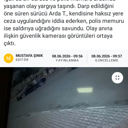
yaşanan olay yargıya taşındı. Darp edildiğini
Gündem
öne süren sürücü Arda T., kendisine haksız yere
ceza uygulandığını iddia ederken, polis memuru
Kültür-Sanat
ise saldırıya uğradığını savundu. Olay anına
ilişkin güvenlik kamerası görüntüleri ortaya
Magazin
çıktı.
Politika
MUSTAFA ŞINIK
08.06.2026 - 09:56
08.06.2026 - 09:57
EDITÖR
YAYINLANMA
GÜNCELLEME
Resmi İlanlar
Sağlık
Siyaset
Spor
Yerel