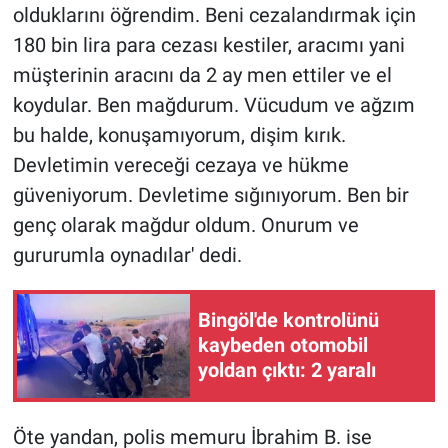
olduklarını öğrendim. Beni cezalandırmak için
180 bin lira para cezası kestiler, aracımı yani
müşterinin aracını da 2 ay men ettiler ve el
koydular. Ben mağdurum. Vücudum ve ağzım
bu halde, konuşamıyorum, dişim kırık.
Devletimin vereceği cezaya ve hükme
güveniyorum. Devletime sığınıyorum. Ben bir
genç olarak mağdur oldum. Onurum ve
gururumla oynadılar' dedi.
Bingöl'de kontrolünü
kaybeden otomobil
yoldan çıktı: 2 yaralı
Öte yandan, polis memuru İbrahim B. ise