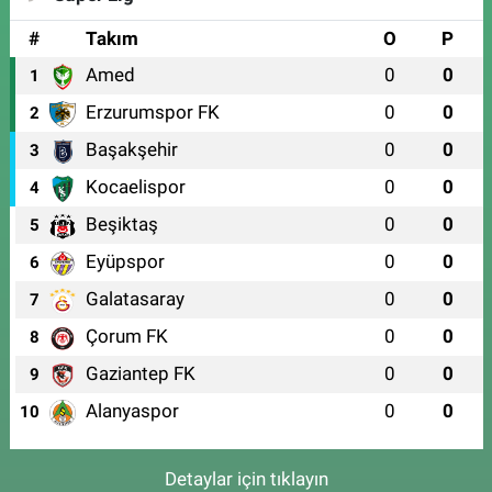
#
Takım
O
P
Amed
0
0
1
Erzurumspor FK
0
0
2
Başakşehir
0
0
3
Kocaelispor
0
0
4
Beşiktaş
0
0
5
Eyüpspor
0
0
6
Galatasaray
0
0
7
Çorum FK
0
0
8
Gaziantep FK
0
0
9
Alanyaspor
0
0
10
Detaylar için tıklayın