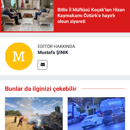
Bitlis İl Müftüsü Koçak'tan Hizan
Kaymakamı Öztürk'e hayırlı
olsun ziyareti
EDITÖR HAKKINDA
Mustafa ŞINIK
Bunlar da ilginizi çekebilir