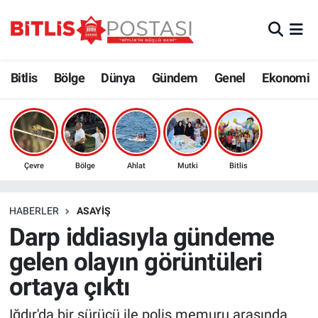
Asayiş
Nöbetçi Eczaneler
Bitlis
Bölge
Dünya
Gündem
Genel
Ekonomi
Bilim ve Teknoloji
Bitlis Hava Durumu
Bölge
Bitlis Trafik Yoğunluk Haritası
Çevre
Süper Lig Puan Durumu ve Fikstür
Çevre
Bölge
Ahlat
Mutki
Bitlis
Dünya
Tüm Manşetler
HABERLER
ASAYIŞ
Darp iddiasıyla gündeme
Eğitim
Son Dakika Haberleri
gelen olayın görüntüleri
Ekonomi
Haber Arşivi
ortaya çıktı
Genel
Iğdır'da bir sürücü ile polis memuru arasında