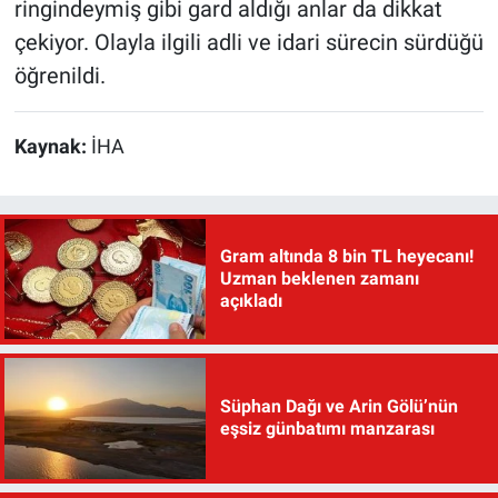
ringindeymiş gibi gard aldığı anlar da dikkat
çekiyor. Olayla ilgili adli ve idari sürecin sürdüğü
öğrenildi.
Kaynak:
İHA
Gram altında 8 bin TL heyecanı!
Uzman beklenen zamanı
açıkladı
Süphan Dağı ve Arin Gölü’nün
eşsiz günbatımı manzarası