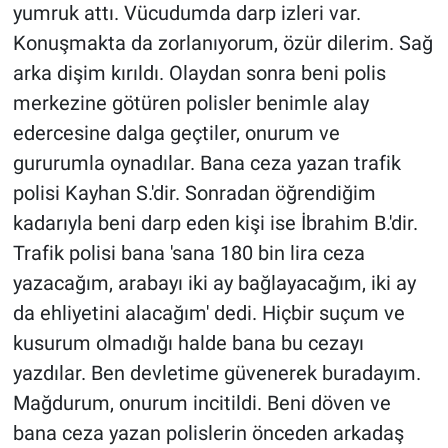
yumruk attı. Vücudumda darp izleri var.
Konuşmakta da zorlanıyorum, özür dilerim. Sağ
arka dişim kırıldı. Olaydan sonra beni polis
merkezine götüren polisler benimle alay
edercesine dalga geçtiler, onurum ve
gururumla oynadılar. Bana ceza yazan trafik
polisi Kayhan S.'dir. Sonradan öğrendiğim
kadarıyla beni darp eden kişi ise İbrahim B.'dir.
Trafik polisi bana 'sana 180 bin lira ceza
yazacağım, arabayı iki ay bağlayacağım, iki ay
da ehliyetini alacağım' dedi. Hiçbir suçum ve
kusurum olmadığı halde bana bu cezayı
yazdılar. Ben devletime güvenerek buradayım.
Mağdurum, onurum incitildi. Beni döven ve
bana ceza yazan polislerin önceden arkadaş