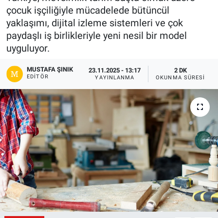
çocuk işçiliğiyle mücadelede bütüncül
Gündem
yaklaşımı, dijital izleme sistemleri ve çok
paydaşlı iş birlikleriyle yeni nesil bir model
Kültür-Sanat
uyguluyor.
Magazin
MUSTAFA ŞINIK
23.11.2025 - 13:17
2 DK
EDITÖR
YAYINLANMA
OKUNMA SÜRESI
Politika
Resmi İlanlar
Sağlık
Siyaset
Spor
Yerel