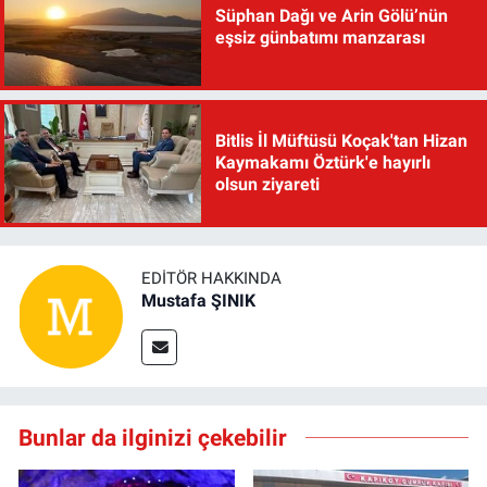
Süphan Dağı ve Arin Gölü’nün
eşsiz günbatımı manzarası
Bitlis İl Müftüsü Koçak'tan Hizan
Kaymakamı Öztürk'e hayırlı
olsun ziyareti
EDITÖR HAKKINDA
Mustafa ŞINIK
Bunlar da ilginizi çekebilir