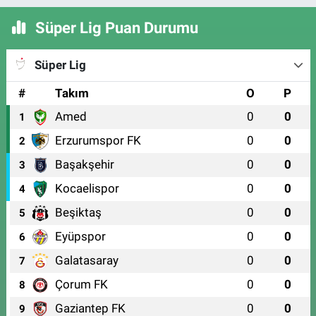
Süper Lig Puan Durumu
Süper Lig
#
Takım
O
P
Amed
0
0
1
Erzurumspor FK
0
0
2
Başakşehir
0
0
3
Kocaelispor
0
0
4
Beşiktaş
0
0
5
Eyüpspor
0
0
6
Galatasaray
0
0
7
Çorum FK
0
0
8
Gaziantep FK
0
0
9