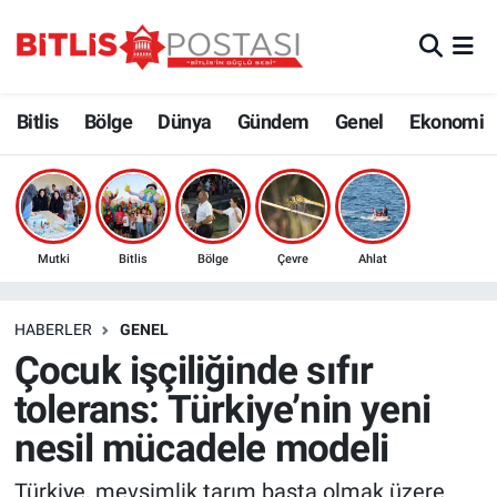
Asayiş
Nöbetçi Eczaneler
Bitlis
Bölge
Dünya
Gündem
Genel
Ekonomi
Bilim ve Teknoloji
Bitlis Hava Durumu
Bölge
Bitlis Trafik Yoğunluk Haritası
Çevre
Süper Lig Puan Durumu ve Fikstür
Mutki
Bitlis
Bölge
Çevre
Ahlat
Dünya
Tüm Manşetler
HABERLER
GENEL
Çocuk işçiliğinde sıfır
Eğitim
Son Dakika Haberleri
tolerans: Türkiye’nin yeni
Ekonomi
Haber Arşivi
nesil mücadele modeli
Genel
Türkiye, mevsimlik tarım başta olmak üzere