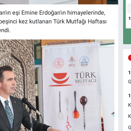
'ın eşi Emine Erdoğan'ın himayelerinde,
 beşinci kez kutlanan Türk Mutfağı Haftası
endi.
1
G
1
K
K
G