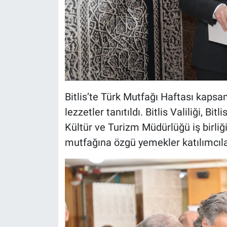
Bitlis’te Türk Mutfağı Haftası kapsa
lezzetler tanıtıldı. Bitlis Valiliği, Bitl
Kültür ve Turizm Müdürlüğü iş birliği
mutfağına özgü yemekler katılımcıla