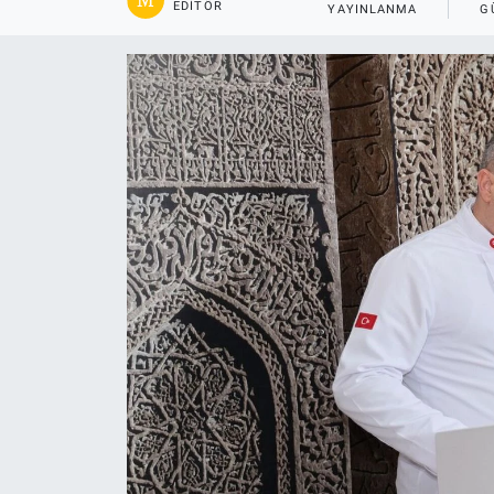
EDITÖR
YAYINLANMA
G
Gündem
Kültür-Sanat
Magazin
Politika
Resmi İlanlar
Sağlık
Siyaset
Spor
Yerel