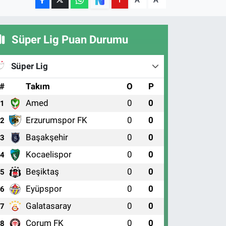
A
A
Süper Lig Puan Durumu
Süper Lig
#
Takım
O
P
Amed
0
0
1
Erzurumspor FK
0
0
2
Başakşehir
0
0
3
Kocaelispor
0
0
4
Beşiktaş
0
0
5
Eyüpspor
0
0
6
Galatasaray
0
0
7
Çorum FK
0
0
8