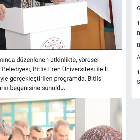
G
1
B
B
A
mında düzenlenen etkinlikte, yöresel
is Belediyesi, Bitlis Eren Üniversitesi ile İl
1
yle gerçekleştirilen programda, Bitlis
S
rın beğenisine sunuldu.