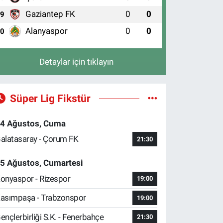
Gaziantep FK
0
0
9
Alanyaspor
0
0
10
Detaylar için tıklayın
Süper Lig Fikstür
4 Ağustos, Cuma
alatasaray - Çorum FK
21:30
5 Ağustos, Cumartesi
onyaspor - Rizespor
19:00
asımpaşa - Trabzonspor
19:00
ençlerbirliği S.K. - Fenerbahçe
21:30