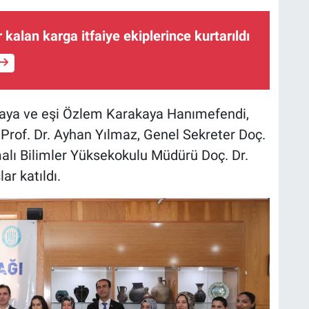
kalan karga itfaiye ekiplerince kurtarıldı
kaya ve eşi Özlem Karakaya Hanımefendi,
i Prof. Dr. Ayhan Yılmaz, Genel Sekreter Doç.
lı Bilimler Yüksekokulu Müdürü Doç. Dr.
ar katıldı.