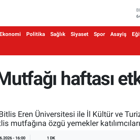
D
4
E
5
Ekonomi
Politika
Sağlık
Siyaset
Spor
Asayiş
Eği
S
6
G
6
B
1
 Mutfağı haftası etk
B
6
, Bitlis Eren Üniversitesi ile İl Kültür ve T
tlis mutfağına özgü yemekler katılımcıla
6.2026 - 16:00
1 DK