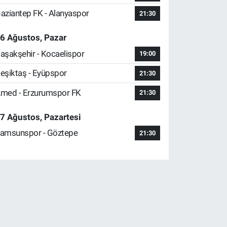
aziantep FK - Alanyaspor
21:30
6 Ağustos, Pazar
aşakşehir - Kocaelispor
19:00
eşiktaş - Eyüpspor
21:30
med - Erzurumspor FK
21:30
7 Ağustos, Pazartesi
amsunspor - Göztepe
21:30