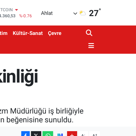
°
OLAR
27
Ahlat
7,7069
%0.17
URO
5,0265
%0.01
tim
Kültür-Sanat
Çevre
TERLİN
4,1897
%0.02
RAM ALTIN
574.81
%1.44
İST100
3.887
%64
inliği
ITCOIN
4.360,53
%-0.76
urizm Müdürlüğü iş birliğiyle
rın beğenisine sunuldu.
-
+