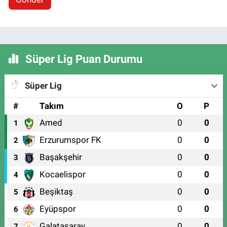
Süper Lig Puan Durumu
Süper Lig
#
Takım
O
P
Amed
0
0
1
Erzurumspor FK
0
0
2
Başakşehir
0
0
3
Kocaelispor
0
0
4
Beşiktaş
0
0
5
Eyüpspor
0
0
6
Galatasaray
0
0
7