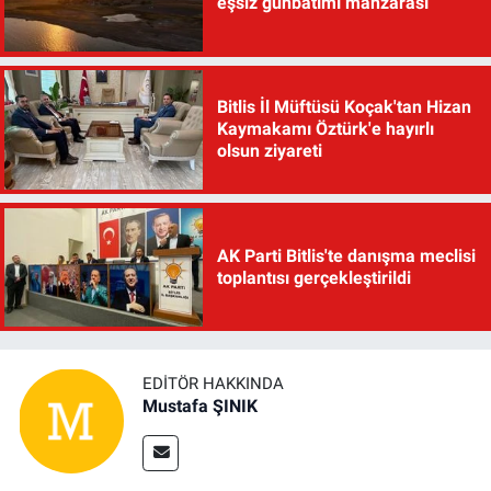
eşsiz günbatımı manzarası
Bitlis İl Müftüsü Koçak'tan Hizan
Kaymakamı Öztürk'e hayırlı
olsun ziyareti
AK Parti Bitlis'te danışma meclisi
toplantısı gerçekleştirildi
EDITÖR HAKKINDA
Mustafa ŞINIK