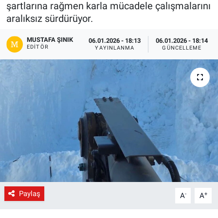
şartlarına rağmen karla mücadele çalışmalarını
Gündem
aralıksız sürdürüyor.
MUSTAFA ŞINIK
06.01.2026 - 18:13
06.01.2026 - 18:14
Kültür-Sanat
EDITÖR
YAYINLANMA
GÜNCELLEME
Magazin
Politika
Resmi İlanlar
Sağlık
Siyaset
Spor
Paylaş
-
+
A
A
Yerel