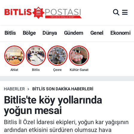
Asayiş
Nöbetçi Eczaneler
Bitlis
Bölge
Dünya
Gündem
Genel
Ekonomi
Bilim ve Teknoloji
Bitlis Hava Durumu
Bölge
Bitlis Trafik Yoğunluk Haritası
Çevre
Süper Lig Puan Durumu ve Fikstür
Ahlat
Bitlis
Çevre
Kültür-Sanat
Dünya
Tüm Manşetler
HABERLER
BITLIS SON DAKIKA HABERLERI
Bitlis'te köy yollarında
Eğitim
Son Dakika Haberleri
yoğun mesai
Ekonomi
Haber Arşivi
Bitlis İl Özel İdaresi ekipleri, yoğun kar yağışının
ardından etkisini sürdüren olumsuz hava
Genel